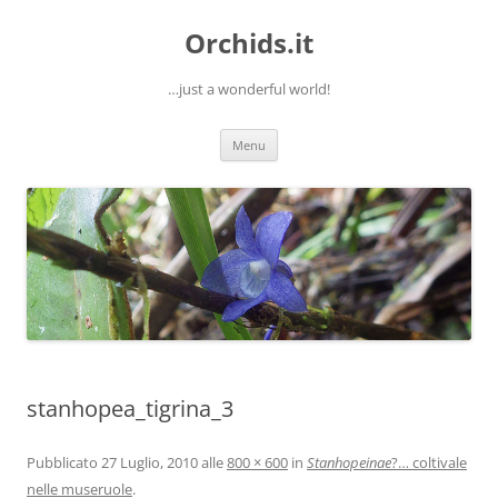
Orchids.it
…just a wonderful world!
Vai
Menu
al
contenuto
stanhopea_tigrina_3
Pubblicato
27 Luglio, 2010
alle
800 × 600
in
Stanhopeinae
?… coltivale
nelle museruole
.