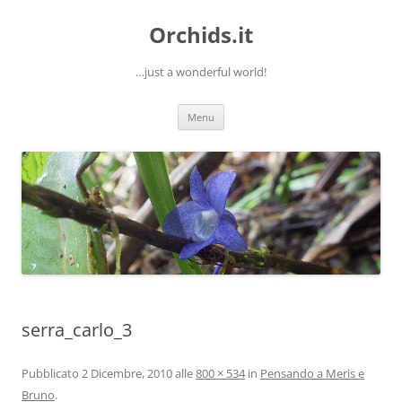
Orchids.it
…just a wonderful world!
Vai
Menu
al
contenuto
serra_carlo_3
Pubblicato
2 Dicembre, 2010
alle
800 × 534
in
Pensando a Meris e
Bruno
.