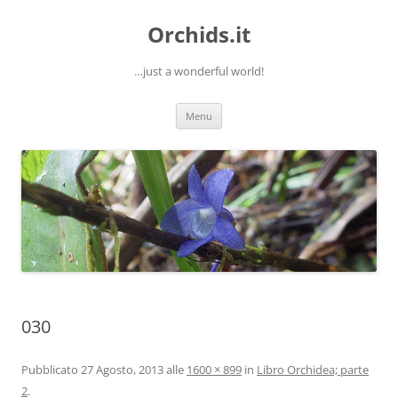
Orchids.it
…just a wonderful world!
Vai
Menu
al
contenuto
030
Pubblicato
27 Agosto, 2013
alle
1600 × 899
in
Libro Orchidea; parte
2
.