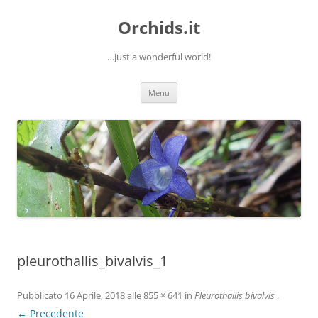
Orchids.it
…just a wonderful world!
Vai
Menu
al
contenuto
pleurothallis_bivalvis_1
Pubblicato
16 Aprile, 2018
alle
855 × 641
in
Pleurothallis bivalvis
.
← Precedente