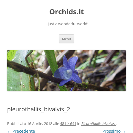
Orchids.it
…just a wonderful world!
Vai
Menu
al
contenuto
pleurothallis_bivalvis_2
Pubblicato
16 Aprile, 2018
alle
481 × 641
in
Pleurothallis bivalvis
.
← Precedente
Prossimo →