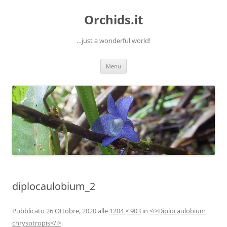
Orchids.it
…just a wonderful world!
Vai
Menu
al
contenuto
diplocaulobium_2
Pubblicato
26 Ottobre, 2020
alle
1204 × 903
in
<i>Diplocaulobium
chrysotropis</i>
.