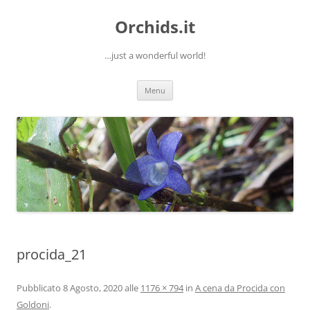
Orchids.it
…just a wonderful world!
Vai
Menu
al
contenuto
procida_21
Pubblicato
8 Agosto, 2020
alle
1176 × 794
in
A cena da Procida con
Goldoni
.