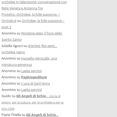
orchidee in televisione: conversazione con
Rete Veneta e Antenna Tre
Protetto: Orchidee, la folle passione. |
Orchids.it
su
Orchidee, la folle passione –
post 2
Anonimo
su
Peristeria elata
, il fiore dello
Spirito Santo
luisella rigucci
su
Arachnis flos-aeris
…
orchidea ragno
Anonimo
su
Haraella retrocalla, una
miniatura generosa
Anonimo
su
Laelia perrinii
Anonimo
su
Paphiopedilum
Anonimo
su
L'uva di Sant'Anna
Anonimo
su
Laelia perrinii
Guido
su
Gli Angeli di Schio
…
storia di
amore, per la cultura, per le orchidee e per la
loro Città
Paola Thiella
su
Gli Angeli di Schio
…