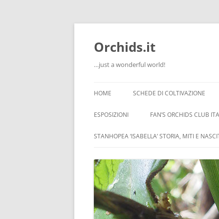
Orchids.it
…just a wonderful world!
HOME
SCHEDE DI COLTIVAZIONE
INFO
ESPOSIZIONI
FAN’S ORCHIDS CLUB ITA
LA SERRA DI GUIDO
STANHOPEA ‘ISABELLA’ STORIA, MITI E NASC