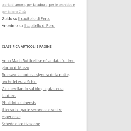
storia di amore, per la cultura, per le orchidee e
per la loro Città
Guido
su
Il capitello di Pero.
Anonimo
su
Il capitello di Pero.
CLASSIFICA ARTICOLI E PAGINE
Anna Maria Botticelli se nè andata l'ultimo
giorno di Marzo
Brassavola nodosa: signora della notte,
anche lei era a Schio
Giocherellando sul blog - quiz: cerca
l'autore.
Pholidota chinensis
Il terrario - parte seconda: le vostre
esperienze
Schede di coltivazione