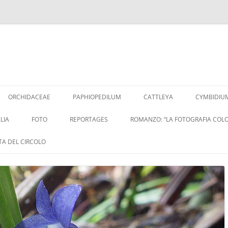
Vai
al
ORCHIDACEAE
PAPHIOPEDILUM
CATTLEYA
CYMBIDIU
contenuto
LIA
FOTO
REPORTAGES
ROMANZO: “LA FOTOGRAFIA COLO
ITA DEL CIRCOLO