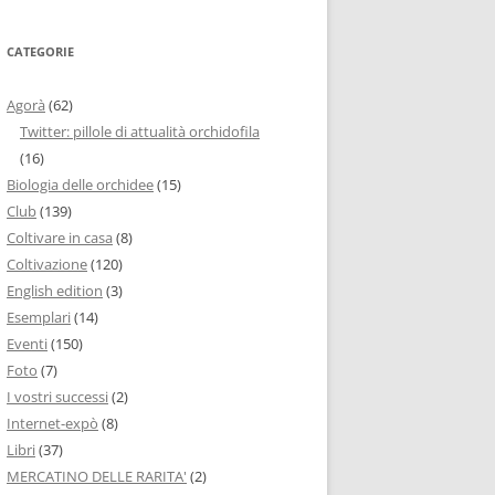
CATEGORIE
Agorà
(62)
Twitter: pillole di attualità orchidofila
(16)
Biologia delle orchidee
(15)
Club
(139)
Coltivare in casa
(8)
Coltivazione
(120)
English edition
(3)
Esemplari
(14)
Eventi
(150)
Foto
(7)
I vostri successi
(2)
Internet-expò
(8)
Libri
(37)
MERCATINO DELLE RARITA'
(2)