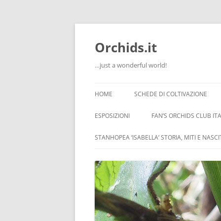
Orchids.it
…just a wonderful world!
HOME
SCHEDE DI COLTIVAZIONE
INFO
ESPOSIZIONI
FAN’S ORCHIDS CLUB ITA
LA SERRA DI GUIDO
STANHOPEA ‘ISABELLA’ STORIA, MITI E NASC