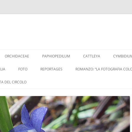
Vai
al
ORCHIDACEAE
PAPHIOPEDILUM
CATTLEYA
CYMBIDIU
contenuto
LIA
FOTO
REPORTAGES
ROMANZO: “LA FOTOGRAFIA COLO
ITA DEL CIRCOLO