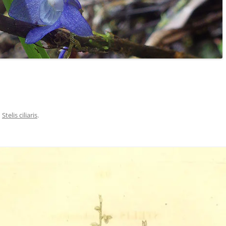
n
Stelis ciliaris
.