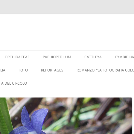
Vai
al
ORCHIDACEAE
PAPHIOPEDILUM
CATTLEYA
CYMBIDIU
contenuto
LIA
FOTO
REPORTAGES
ROMANZO: “LA FOTOGRAFIA COLO
ITA DEL CIRCOLO