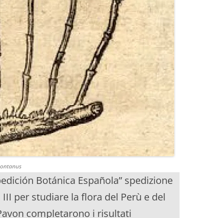
montanus
pedición Botánica Española” spedizione
III per studiare la flora del Perù e del
 Pavon completarono i risultati