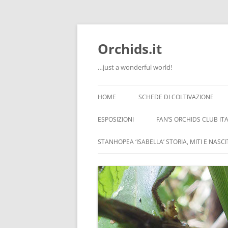
Orchids.it
…just a wonderful world!
HOME
SCHEDE DI COLTIVAZIONE
INFO
ESPOSIZIONI
FAN’S ORCHIDS CLUB ITA
LA SERRA DI GUIDO
STANHOPEA ‘ISABELLA’ STORIA, MITI E NASC