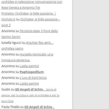
orchidee in televisione: conversazione con
Rete Veneta e Antenna Tre
Protetto: Orchidee, la folle passione. |
Orchids.it
su
Orchidee, la folle passione –
post 2
Anonimo
su
Peristeria elata
, il fiore dello
Spirito Santo
luisella rigucci
su
Arachnis flos-aeris
…
orchidea ragno
Anonimo
su
Haraella retrocalla, una
miniatura generosa
Anonimo
su
Laelia perrinii
Anonimo
su
Paphiopedilum
Anonimo
su
L'uva di Sant'Anna
Anonimo
su
Laelia perrinii
Guido
su
Gli Angeli di Schio
…
storia di
amore, per la cultura, per le orchidee e per la
loro Città
Paola Thiella
su
Gli Angeli di Schio
…