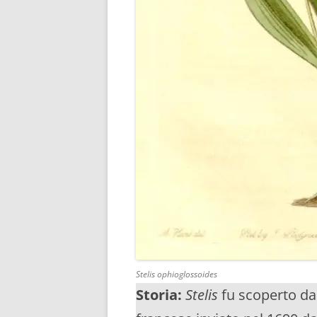
Stelis ophioglossoides
Storia:
Stelis
fu scoperto da