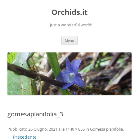
Orchids.it
…just a wonderful world!
Vai
Menu
al
contenuto
gomesaplanifolia_3
Pubblicato
26 Giugno, 2021
alle
1140 × 855
in
Gomesa planifolia
.
← Precedente