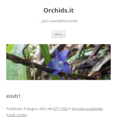
Orchids.it
…just a wonderful world!
Vai
Menu
al
contenuto
eovb1
Pubblicato
8 Giugno, 2022
alle
677 × 902
in
Encyclia oncidioides
(Lindl.) Schltr.
.