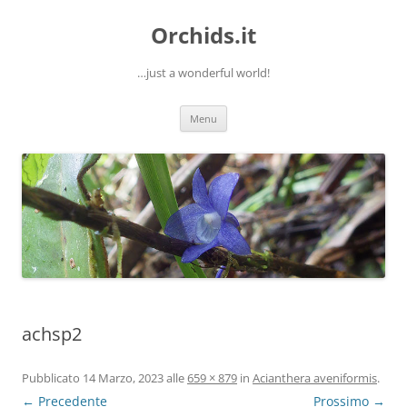
Orchids.it
…just a wonderful world!
Vai
Menu
al
contenuto
achsp2
Pubblicato
14 Marzo, 2023
alle
659 × 879
in
Acianthera aveniformis
.
← Precedente
Prossimo →