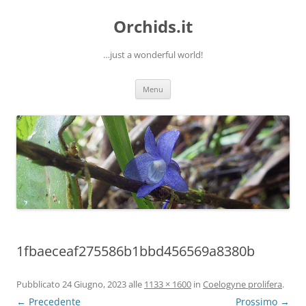
Orchids.it
…just a wonderful world!
Vai
Menu
al
contenuto
1fbaeceaf275586b1bbd456569a8380b
Pubblicato
24 Giugno, 2023
alle
1133 × 1600
in
Coelogyne prolifera
.
← Precedente
Prossimo →