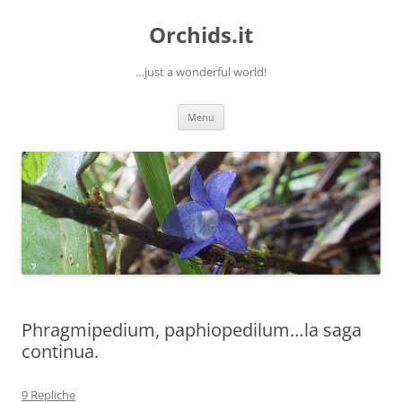
Orchids.it
…just a wonderful world!
Vai
Menu
al
contenuto
Phragmipedium, paphiopedilum…la saga
continua.
9 Repliche