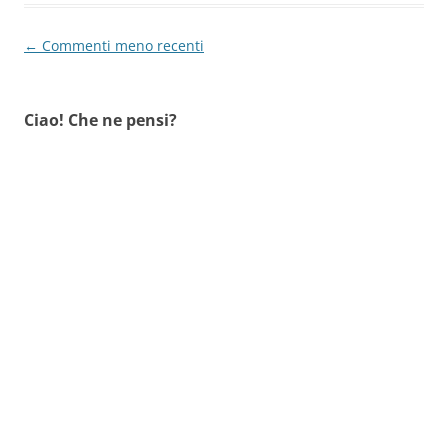
Navigazione
← Commenti meno recenti
commenti
Ciao! Che ne pensi?