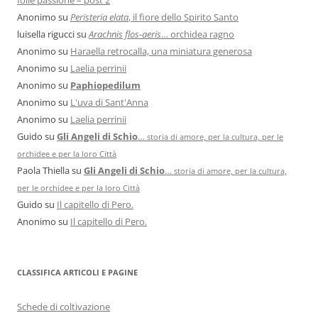
Anonimo
su
Peristeria elata
, il fiore dello Spirito Santo
luisella rigucci
su
Arachnis flos-aeris
… orchidea ragno
Anonimo
su
Haraella retrocalla, una miniatura generosa
Anonimo
su
Laelia perrinii
Anonimo
su
Paphiopedilum
Anonimo
su
L'uva di Sant'Anna
Anonimo
su
Laelia perrinii
Guido
su
Gli Angeli di Schio
…
storia di amore, per la cultura, per le
orchidee e per la loro Città
Paola Thiella
su
Gli Angeli di Schio
…
storia di amore, per la cultura,
per le orchidee e per la loro Città
Guido
su
Il capitello di Pero.
Anonimo
su
Il capitello di Pero.
CLASSIFICA ARTICOLI E PAGINE
Schede di coltivazione