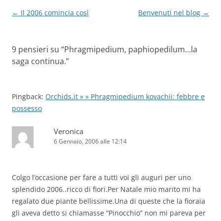
Navigazione
←
Il 2006 comincia così
Benvenuti nel blog
→
articolo
9 pensieri su “
Phragmipedium, paphiopedilum…la
saga continua.
”
Pingback:
Orchids.it » » Phragmipedium kovachii: febbre e
possesso
Veronica
6 Gennaio, 2006 alle 12:14
Colgo l’occasione per fare a tutti voi gli auguri per uno
splendido 2006..ricco di fiori.Per Natale mio marito mi ha
regalato due piante bellissime.Una di queste che la fioraia
gli aveva detto si chiamasse “Pinocchio” non mi pareva per