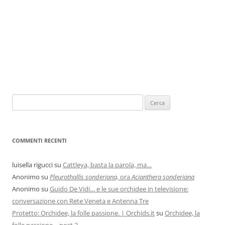
COMMENTI RECENTI
luisella rigucci
su
Cattleya, basta la parola, ma…
Anonimo
su
Pleurothallis sonderiana,
ora
Acianthera sonderiana
Anonimo
su
Guido De Vidi… e le sue orchidee in televisione:
conversazione con Rete Veneta e Antenna Tre
Protetto: Orchidee, la folle passione. | Orchids.it
su
Orchidee, la
folle passione – post 2