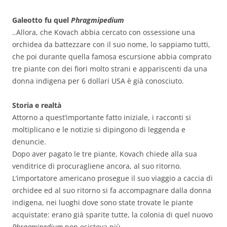
Galeotto fu quel
Phragmipedium
..Allora, che Kovach abbia cercato con ossessione una
orchidea da battezzare con il suo nome, lo sappiamo tutti,
che poi durante quella famosa escursione abbia comprato
tre piante con dei fiori molto strani e appariscenti da una
donna indigena per 6 dollari USA è già conosciuto.
Storia e realtà
Attorno a quest’importante fatto iniziale, i racconti si
moltiplicano e le notizie si dipingono di leggenda e
denuncie.
Dopo aver pagato le tre piante, Kovach chiede alla sua
venditrice di procuragliene ancora, al suo ritorno.
L’importatore americano prosegue il suo viaggio a caccia di
orchidee ed al suo ritorno si fa accompagnare dalla donna
indigena, nei luoghi dove sono state trovate le piante
acquistate: erano già sparite tutte, la colonia di quel nuovo
Phragmipedium
non esisteva più.