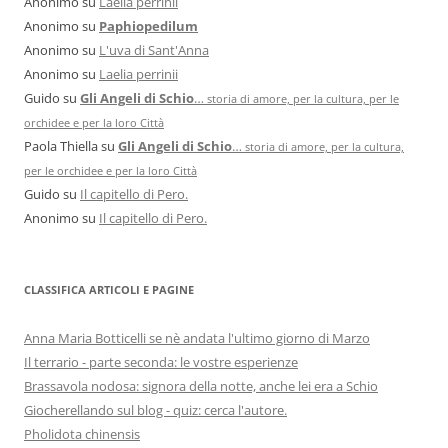
Anonimo
su
Laelia perrinii
Anonimo
su
Paphiopedilum
Anonimo
su
L'uva di Sant'Anna
Anonimo
su
Laelia perrinii
Guido
su
Gli Angeli di Schio
…
storia di amore, per la cultura, per le
orchidee e per la loro Città
Paola Thiella
su
Gli Angeli di Schio
…
storia di amore, per la cultura,
per le orchidee e per la loro Città
Guido
su
Il capitello di Pero.
Anonimo
su
Il capitello di Pero.
CLASSIFICA ARTICOLI E PAGINE
Anna Maria Botticelli se nè andata l'ultimo giorno di Marzo
Il terrario - parte seconda: le vostre esperienze
Brassavola nodosa: signora della notte, anche lei era a Schio
Giocherellando sul blog - quiz: cerca l'autore.
Pholidota chinensis