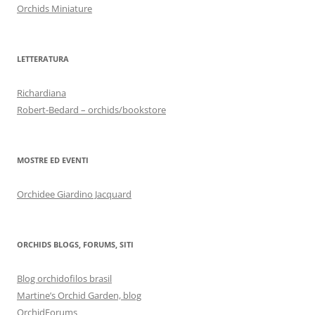
Orchids Miniature
LETTERATURA
Richardiana
Robert-Bedard – orchids/bookstore
MOSTRE ED EVENTI
Orchidee Giardino Jacquard
ORCHIDS BLOGS, FORUMS, SITI
Blog orchidofilos brasil
Martine’s Orchid Garden, blog
OrchidForums