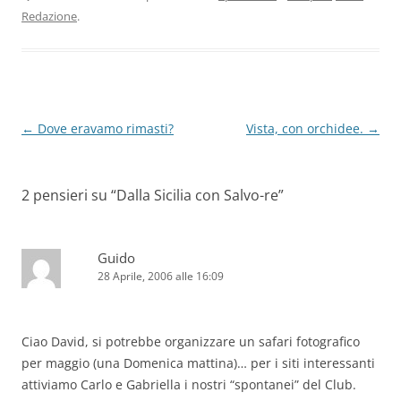
Redazione
.
Navigazione
←
Dove eravamo rimasti?
Vista, con orchidee.
→
articolo
2 pensieri su “
Dalla Sicilia con Salvo-re
”
Guido
28 Aprile, 2006 alle 16:09
Ciao David, si potrebbe organizzare un safari fotografico
per maggio (una Domenica mattina)… per i siti interessanti
attiviamo Carlo e Gabriella i nostri “spontanei” del Club.