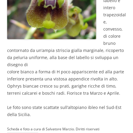
labello è
intero
trapezoidal
e,
convesso,
di colore
bruno
contornato da un’ampia striscia gialla marginale, ricoperto
da peluria uniforme, alla base del labello si sviluppa un
disegno di
colore bianco a forma di H poco appariscente ed alla parte
inferiore presenta una vistosa appendice rivolta in alto.
Ophrys biancae cresce su prati, garighe ricche di timo,
terreni calcarei e boschi radi. Fiorisce tra Marzo e Aprile.
Le foto sono state scattate sull’altopiano ibleo nel Sud-Est
della Sicilia.
Scheda e foto a cura di Salvatore Marzio. Diritti riservati