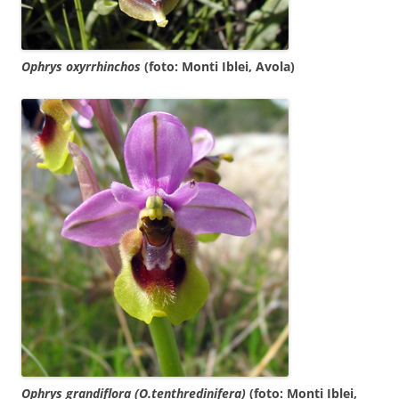
Ophrys oxyrrhinchos
(foto: Monti Iblei, Avola)
Ophrys grandiflora (O.tenthredinifera)
(foto: Monti Iblei,