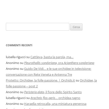
COMMENTI RECENTI
luisella rigucci
su
Cattleya, basta la parola, ma…
Anonimo
su
Pleurothallis sonderiana,
ora
Acianthera sonderiana
Anonimo
su
Guido De Vidi… e le sue orchidee in televisione:
conversazione con Rete Veneta e Antenna Tre
Protetto: Orchidee, la folle passione. | Orchids.it
su
Orchidee, la
folle passione – post 2
Anonimo
su
Peristeria elata
, il fiore dello Spirito Santo
luisella rigucci
su
Arachnis flos-aeris
… orchidea ragno
Anonimo
su
Haraella retrocalla, una miniatura generosa