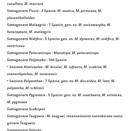
cucullata, M. macrura
Sottogenere
Fissia
: 3 Specie:
M. mutica, M. picturata, M.
pleurothalloides
Sottogenere
Meleagris
: 7 Specie, gen. es.
M. anisomorpha, M.
heteroptera, M. meleagris
Sottogenere
Nidifica
: 5 Specie: gen. es.
M. dynastes, M. nidifica, M.
ventricosa
Sottogenere
Pelecaniceps
: Monotipo;
M. pelecaniceps
Sottogenere
Polyantha
: 104 Specie
• Sezione
Alaticaules
:
M. bicolor, M. infracta, M. scobina, M.
stenorrhynchos, M. tovarensis
• Sezione
Polyanthae
: 7 Specie, gen. es.
M. discoidea, M. lata, M.
polyantha, M. schlimii
Sottogenere
Pygmaeia
: 5 Specie: gen. es.
M. anachaeta, M. erinacea,
M. pygmaea
Sottogenere
Scabripes
Sottogenere
Teagueia
:
M. teaguei
; recentemente considerate come
genere
Teagueia
Sottogenere
Volvula