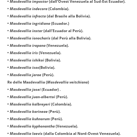
•
Masdevallia impostor
(dall’Ovest Venezuela al Sud-Est Ecuador).
•
Masdevallia indecora
(Colombia).
•
Masdevallia infracta
(dal Brasile alla Bolivia).
•
Masdevallia ingridiana
(Ecuador.)
•
Masdevallia instar
(dall’Ecuador al Perù).
•
Masdevallia ionocharis
(dal Perù alla Bolivia).
•
Masdevallia irapana
(Venezuela).
•
Masdevallia iris
(Venezuela).
•
Masdevallia ishikoi
(Bolivia).
•
Masdevallia isos
(Bolivia).
•
Masdevallia jarae
(Perù).
Re delle Masdevallia (
Masdevallia veitchiana
)
•
Masdevallia josei
(Ecuador) .
•
Masdevallia juan-albertoi
(Perù).
•
Masdevallia kalbreyeri
(Colombia).
•
Masdevallia karineae
(Perù).
•
Masdevallia kuhnorum
(Perù).
•
Masdevallia kyphonantha
(Venezuela).
•
Masdevallia laevis
(dalla Colombia al Nord-Ovest Venezuela).