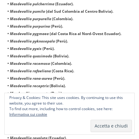
•
Masdevallia pulcherrima
(Ecuador).
•
Masdevallia pumila
(dal Sud Colombia al Centro Bolivia).
•
Masdevallia purpurella
(Colombia).
•
Masdevallia purpurina
(Perù).
•
Masdevallia pygmaea
(dal Costa Rica al Nord-Ovest Ecuador).
•
Masdevallia pyknosepala
(Perù).
•
Masdevallia pyxis
(Perù).
•
Masdevallia quasimodo
(Bolivia).
•
Masdevallia racemosa
(Colombia).
•
Masdevallia rafaeliana
(Costa Rica).
•
Masdevallia rana-aurea
(Perù).
•
Masdevallia receptrix
(Bolivia).
•
Masdevallia recurvata
(Perù).
Privacy & Cookies: This site uses cookies. By continuing to use this
•
Masdevallia regina
(Perù).
website, you agree to their use.
•
Masdevallia reichenbachiana
(Costa Rica).
To find out more, including how to control cookies, see here:
Informativa sui cookie
•
Masdevallia renzii
(Colombia).
•
Masdevallia repanda
(Ecuador).
•
Masdevallia replicata
(Perù).
•
Masdevallia revoluta
(Ecuador).