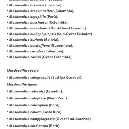
•
Masdevallia brenneri
(Ecuador).
•
Masdevallia brockmuelleri
(Colombia).
•
Masdevallia bryophila
(Perù).
•
Masdevallia buccinator
(Colombia).
•
Masdevallia bucculenta
(Nord-Ovest Ecuador).
•
Masdevallia bulbophyllopsis
(Sud-Ovest Ecuador).
•
Masdevallia burianii
(Bolivia).
•
Masdevallia burzlaffiana
(Guatemala).
•
Masdevallia cacodes
(Colombia).
•
Masdevallia caesia
(Ovest Colombia)
Masdevallia caesia
•
Masdevallia calagrasalis
(Sud-Est Ecuador).
Masdevallia ignea
•
Masdevallia calocalix
(Ecuador).
•
Masdevallia caloptera
(Nord Perù)
•
Masdevallia calosiphon
(Perù).
•
Masdevallia calura
(Costa Rica).
•
Masdevallia campyloglossa
(Ovest Sud-America)
•
Masdevallia cardiantha
(Perù).