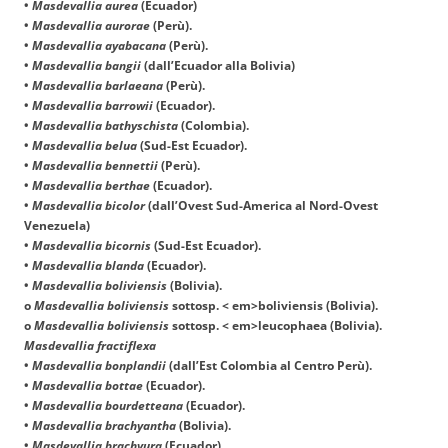
•
Masdevallia aurea
(Ecuador)
•
Masdevallia aurorae
(Perù).
•
Masdevallia ayabacana
(Perù).
•
Masdevallia bangii
(dall’Ecuador alla Bolivia)
•
Masdevallia barlaeana
(Perù).
•
Masdevallia barrowii
(Ecuador).
•
Masdevallia bathyschista
(Colombia).
•
Masdevallia belua
(Sud-Est Ecuador).
•
Masdevallia bennettii
(Perù).
•
Masdevallia berthae
(Ecuador).
•
Masdevallia bicolor
(dall’Ovest Sud-America al Nord-Ovest
Venezuela)
•
Masdevallia bicornis
(Sud-Est Ecuador).
•
Masdevallia blanda
(Ecuador).
•
Masdevallia boliviensis
(Bolivia).
o
Masdevallia boliviensis
sottosp. < em>boliviensis (Bolivia).
o
Masdevallia boliviensis
sottosp. < em>leucophaea (Bolivia).
Masdevallia fractiflexa
•
Masdevallia bonplandii
(dall’Est Colombia al Centro Perù).
•
Masdevallia bottae
(Ecuador).
•
Masdevallia bourdetteana
(Ecuador).
•
Masdevallia brachyantha
(Bolivia).
•
Masdevallia brachyura
(Ecuador)