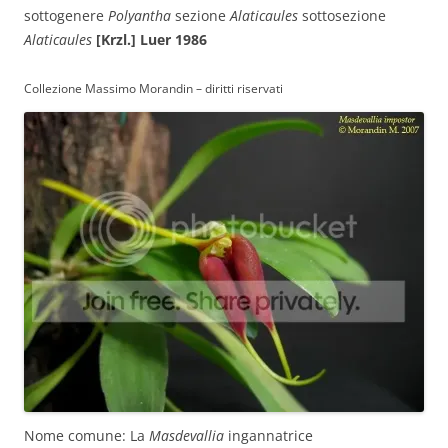
sottogenere
Polyantha
sezione
Alaticaules
sottosezione
Alaticaules
[Krzl.] Luer 1986
Collezione Massimo Morandin – diritti riservati
Nome comune: La
Masdevallia
ingannatrice