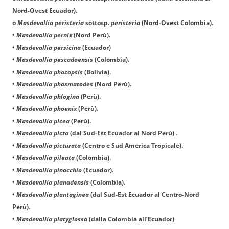
Nord-Ovest Ecuador).
o
Masdevallia peristeria
sottosp.
peristeria
(Nord-Ovest Colombia).
•
Masdevallia pernix
(Nord Perù).
•
Masdevallia persicina
(Ecuador)
•
Masdevallia pescadoensis
(Colombia).
•
Masdevallia phacopsis
(Bolivia).
•
Masdevallia phasmatodes
(Nord Perù).
•
Masdevallia phlogina
(Perù).
•
Masdevallia phoenix
(Perù).
•
Masdevallia picea
(Perù).
•
Masdevallia picta
(dal Sud-Est Ecuador al Nord Perù) .
•
Masdevallia picturata
(Centro e Sud America Tropicale).
•
Masdevallia pileata
(Colombia).
•
Masdevallia pinocchio
(Ecuador).
•
Masdevallia planadensis
(Colombia).
•
Masdevallia plantaginea
(dal Sud-Est Ecuador al Centro-Nord
Perù).
•
Masdevallia platyglossa
(dalla Colombia all’Ecuador)