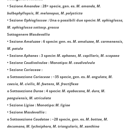
• Sezione
Amandae
: 28+ specie, gen. es.
M. amanda, M.
bulbophyllopsis, M. melanopus, M. polysticta
• Sezione
Ophioglossae
: Una o possibili due specie:
M. ophioglossa,
M. ophioglossa sottosp. grossa
Sottogenere
Masdevallia
• Sezione
Amaluzae
: 6 specie: gen. es.
M. amaluzae, M. carmenensis,
M. patula
• Sezione
Aphanes
: 3 specie:
M. aphanes, M. capillaris, M. scopaea
• Sezione
Caudivolvulae
: Monotipo:
M. caudivolvula
• Sezione
Coriaceae
:
o Sottosezione
Coriaceae
: ~35 specie, gen. es.
M. angulata, M.
caesia, M. civilis, M. foetens, M. fractiflexa
o Sottosezione
Durae
: 4 specie:
M. ayabacana, M. dura, M.
panguiensis, M. utriculata
• Sezione
Ligiae
: Monotipo:
M. ligiae
• Sezione
Masdevallia
:
o Sottosezione
Caudatae
: ~28 specie, gen. es.
M. bottae, M.
decumana, M. lychniphora, M. triangularis, M. xanthina