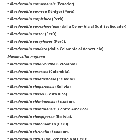
•
Masdevallia carmenensis
(Ecuador).
•
Masdevallia carnosa
Königer
(Perù)
•
Masdevallia carpishica
(Perù).
•
Masdevallia carruthersiana
(dalla Colombia al Sud-Est Ecuador)
•
Masdevallia castor
(Perù).
•
Masdevallia catapheres
(Perù).
•
Masdevallia caudata
(dalla Colombia al Venezuela).
Masdevallia mejiana
•
Masdevallia caudivolvula
(Colombia).
•
Masdevallia cerastes
(Colombia).
•
Masdevallia chaetostoma
(Ecuador).
•
Masdevallia chaparensis
(Bolivia)
•
Masdevallia chasei
(Costa Rica).
•
Masdevallia chimboensis
(Ecuador).
•
Masdevallia chontalensis
(Centro America).
•
Masdevallia chuspipatae
(Bolivia).
•
Masdevallia cinnamomea
(Perù).
•
Masdevallia citrinella
(Ecuador).
•
Masdevallia civilis
(dal Venezuela al Perù).