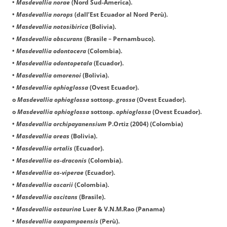
•
Masdevallia norae
(Nord Sud-America).
•
Masdevallia norops
(dall’Est Ecuador al Nord Perù).
•
Masdevallia notosibirica
(Bolivia).
•
Masdevallia obscurans
(Brasile – Pernambuco).
•
Masdevallia odontocera
(Colombia).
•
Masdevallia odontopetala
(Ecuador).
•
Masdevallia omorenoi
(Bolivia).
•
Masdevallia ophioglossa
(Ovest Ecuador).
o
Masdevallia ophioglossa
sottosp.
grossa
(Ovest Ecuador).
o
Masdevallia ophioglossa
sottosp.
ophioglossa
(Ovest Ecuador).
•
Masdevallia orchipayanensium
P.Ortiz (2004)
(Colombia)
•
Masdevallia oreas
(Bolivia).
•
Masdevallia ortalis
(Ecuador).
•
Masdevallia os-draconis
(Colombia).
•
Masdevallia os-viperae
(Ecuador).
•
Masdevallia oscarii
(Colombia).
•
Masdevallia oscitans
(Brasile).
•
Masdevallia ostaurina
Luer & V.N.M.Rao
(Panama)
•
Masdevallia oxapampaensis
(Perù).