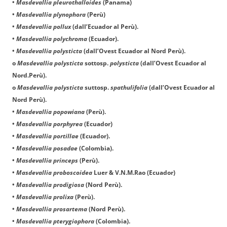
•
Masdevallia pleurothalloides
(Panama)
•
Masdevallia plynophora
(Perù)
•
Masdevallia pollux
(dall’Ecuador al Perù).
•
Masdevallia polychroma
(Ecuador).
•
Masdevallia polysticta
(dall’Ovest Ecuador al Nord Perù).
o
Masdevallia polysticta
sottosp.
polysticta
(dall’Ovest Ecuador al
Nord.Perù).
o
Masdevallia polysticta
suttosp.
spathulifolia
(dall’Ovest Ecuador al
Nord Perù).
•
Masdevallia popowiana
(Perù).
•
Masdevallia porphyrea
(Ecuador)
•
Masdevallia portillae
(Ecuador).
•
Masdevallia posadae
(Colombia).
•
Masdevallia princeps
(Perù).
•
Masdevallia proboscoidea
Luer & V.N.M.Rao
(Ecuador)
•
Masdevallia prodigiosa
(Nord Perù).
•
Masdevallia prolixa
(Perù).
•
Masdevallia prosartema
(Nord Perù).
•
Masdevallia pterygiophora
(Colombia).