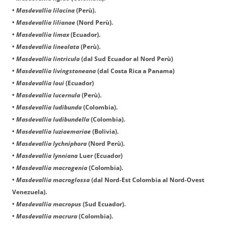
•
Masdevallia lilacina
(Perù).
•
Masdevallia lilianae
(Nord Perù).
•
Masdevallia limax
(Ecuador).
•
Masdevallia lineolata
(Perù).
•
Masdevallia lintricula
(dal Sud Ecuador al Nord Perù)
•
Masdevallia livingstoneana
(dal Costa Rica a Panama)
•
Masdevallia loui
(Ecuador)
•
Masdevallia lucernula
(Perù).
•
Masdevallia ludibunda
(Colombia).
•
Masdevallia ludibundella
(Colombia).
•
Masdevallia luziaemariae
(Bolivia).
•
Masdevallia lychniphora
(Nord Perù).
•
Masdevallia lynniana
Luer
(Ecuador)
•
Masdevallia macrogenia
(Colombia).
•
Masdevallia macroglossa
(dal Nord-Est Colombia al Nord-Ovest
Venezuela).
•
Masdevallia macropus
(Sud Ecuador).
•
Masdevallia macrura
(Colombia).