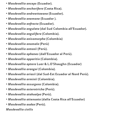
•
Masdevallia anceps
(Ecuador).
•
Masdevallia anchorifera
(Costa Rica).
•
Masdevallia andreettaeana
(Ecuador).
•
Masdevallia anemone
(Ecuador ).
•
Masdevallia anfracta
(Ecuador).
•
Masdevallia angulata
(dal Sud Colombia all’Ecuador).
•
Masdevallia angulifera
(Colombia).
•
Masdevallia anisomorpha
(Colombia)
•
Masdevallia anomala
(Perù)
•
Masdevallia antonii
(Perù).
•
Masdevallia aphanes
(dall’Ecuador al Perù).
•
Masdevallia apparitio
(Colombia).
•
Masdevallia aptera
Luer & L.O’Shaughn
(Ecuador)
•
Masdevallia arangoi
(Colombia).
•
Masdevallia ariasii
(dal Sud-Est Ecuador al Nord Perù).
•
Masdevallia arminii
(Colombia).
•
Masdevallia assurgens
(Colombia).
•
Masdevallia asterotricha
(Perù).
•
Masdevallia atahualpa
(Perù).
•
Masdevallia attenuata
(dalla Costa Rica all’Ecuador)
•
Masdevallia audax
(Perù).
Masdevallia civilis