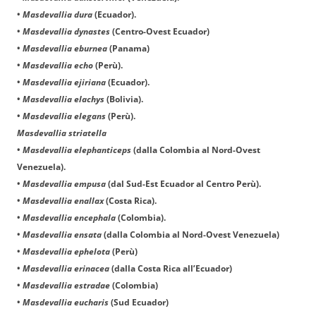
•
Masdevallia dura
(Ecuador).
•
Masdevallia dynastes
(Centro-Ovest Ecuador)
•
Masdevallia eburnea
(Panama)
•
Masdevallia echo
(Perù).
•
Masdevallia ejiriana
(Ecuador).
•
Masdevallia elachys
(Bolivia).
•
Masdevallia elegans
(Perù).
Masdevallia striatella
•
Masdevallia elephanticeps
(dalla Colombia al Nord-Ovest
Venezuela).
•
Masdevallia empusa
(dal Sud-Est Ecuador al Centro Perù).
•
Masdevallia enallax
(Costa Rica).
•
Masdevallia encephala
(Colombia).
•
Masdevallia ensata
(dalla Colombia al Nord-Ovest Venezuela)
•
Masdevallia ephelota
(Perù)
•
Masdevallia erinacea
(dalla Costa Rica all’Ecuador)
•
Masdevallia estradae
(Colombia)
•
Masdevallia eucharis
(Sud Ecuador)