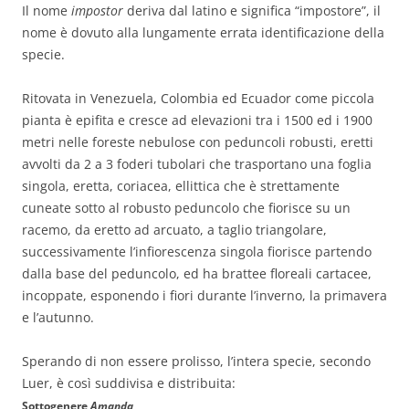
Il nome
impostor
deriva dal latino e significa “impostore”, il
nome è dovuto alla lungamente errata identificazione della
specie.
Ritovata in Venezuela, Colombia ed Ecuador come piccola
pianta è epifita e cresce ad elevazioni tra i 1500 ed i 1900
metri nelle foreste nebulose con peduncoli robusti, eretti
avvolti da 2 a 3 foderi tubolari che trasportano una foglia
singola, eretta, coriacea, ellittica che è strettamente
cuneate sotto al robusto peduncolo che fiorisce su un
racemo, da eretto ad arcuato, a taglio triangolare,
successivamente l’infiorescenza singola fiorisce partendo
dalla base del peduncolo, ed ha brattee floreali cartacee,
incoppate, esponendo i fiori durante l’inverno, la primavera
e l’autunno.
Sperando di non essere prolisso, l’intera specie, secondo
Luer, è così suddivisa e distribuita:
Sottogenere
Amanda