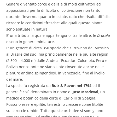
Genere diventato corce e delizia di molti coltivatori ed
appassionati per la difficoltà di coltivazione non tanto
durante l’inverno, quanto in estate, dato che risulta difficile
ricreare le condizioni “fresche” alle quali queste piante
sono abituate in natura.
E’ una tribù alla quale appartengono, tra le altre, le
Dracula
e sono in genere miniature.
E’ un genere di circa 350 specie che si trovano dal Messico
al Brasile del sud, ma principalmente nelle più alte regioni
(2.500 – 4.000 m) dalle Ande all’Ecuador, Colombia, Perù e
Bolivia nonostante ne siano state rinvenute anche nelle
pianure andine spingendosi, in Venezuela, fino al livello
del mare.
La specie fu registrata da
Ruiz & Pavon nel 1794
ed il
genere è così denominato in nome di
Jose Masdeval
, un
medico e botanico della corte di Carlo III di Spagna.
Possono essere epifite, terrestri o crescere come litofite
sulle roccie umide. Tutte queste orchidee si somigliano
sembrano simili ed ordinarie quando non sono nella