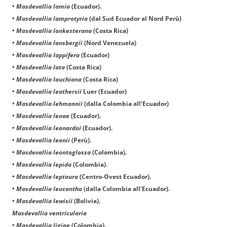
•
Masdevallia lamia
(Ecuador).
•
Masdevallia lamprotyria
(dal Sud Ecuador al Nord Perù)
•
Masdevallia lankesterana
(Costa Rica)
•
Masdevallia lansbergii
(Nord Venezuela)
•
Masdevallia lappifera
(Ecuador)
•
Masdevallia lata
(Costa Rica)
•
Masdevallia lauchiana
(Costa Rica)
•
Masdevallia leathersii
Luer
(Ecuador)
•
Masdevallia lehmannii
(dalla Colombia all’Ecuador)
•
Masdevallia lenae
(Ecuador).
•
Masdevallia leonardoi
(Ecuador).
•
Masdevallia leonii
(Perù).
•
Masdevallia leontoglossa
(Colombia).
•
Masdevallia lepida
(Colombia).
•
Masdevallia leptoura
(Centro-Ovest Ecuador).
•
Masdevallia leucantha
(dalla Colombia all’Ecuador).
•
Masdevallia lewisii
(Bolivia).
Masdevallia ventricularia
•
Masdevallia ligiae
(Colombia).