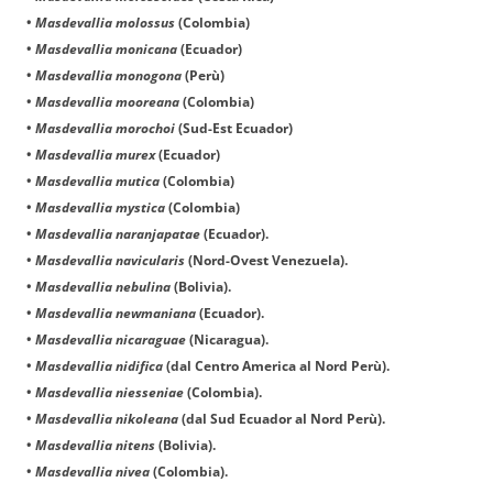
•
Masdevallia molossus
(Colombia)
•
Masdevallia monicana
(Ecuador)
•
Masdevallia monogona
(Perù)
•
Masdevallia mooreana
(Colombia)
•
Masdevallia morochoi
(Sud-Est Ecuador)
•
Masdevallia murex
(Ecuador)
•
Masdevallia mutica
(Colombia)
•
Masdevallia mystica
(Colombia)
•
Masdevallia naranjapatae
(Ecuador).
•
Masdevallia navicularis
(Nord-Ovest Venezuela).
•
Masdevallia nebulina
(Bolivia).
•
Masdevallia newmaniana
(Ecuador).
•
Masdevallia nicaraguae
(Nicaragua).
•
Masdevallia nidifica
(dal Centro America al Nord Perù).
•
Masdevallia niesseniae
(Colombia).
•
Masdevallia nikoleana
(dal Sud Ecuador al Nord Perù).
•
Masdevallia nitens
(Bolivia).
•
Masdevallia nivea
(Colombia).