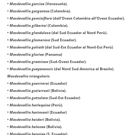
•
Masdevallia garciae
(Venezuela).
•
Masdevallia gargantua
(Colombia).
•
Masdevallia geminiflora
(dall’Ovest Colombia all’Ovest Ecuador).
•
Masdevallia gilbertoi
(Colombia).
•
Masdevallia glandulosa
(dal Sud Ecuador al Nord Perù).
•
Masdevallia glomerosa
(Sud Ecuador).
•
Masdevallia goliath
(dal Sud-Est Ecuador al Nord-Est Perù)
•
Masdevallia gloriae
(Panama)
•
Masdevallia graminea
(Sud-Ovest Ecuador).
•
Masdevallia guayanensis
(dal Nord Sud-America al Brasile).
Masdevallia triangularis
•
Masdevallia guerrieroi
(Ecuador)
•
Masdevallia gutierrezii
(Bolivia).
•
Masdevallia guttulata
(Sud-Est Ecuador)
•
Masdevallia harlequina
(Perù).
•
Masdevallia hartmanii
(Ecuador)
•
Masdevallia heideri
(Bolivia).
•
Masdevallia helenae
(Bolivia).
•
Masdevallia henniae
(S. Ecuador).