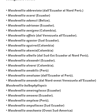
•
Masdevallia abbreviata
(dall’Ecuador al Nord Perù.)
•
Masdevallia acaroi
(Ecuador)
•
Masdevallia adamsii
(Belize).
•
Masdevallia adrianae
(Ecuador).
•
Masdevallia aenigma
(Colombia).
•
Masdevallia affinis
(dal Venezuela all’Ecuador).
•
Masdevallia agaster
(Sud Ecuador).
•
Masdevallia aguirrei
(Colombia)
•
Masdevallia akemia
(Colombia)
•
Masdevallia albella
(dal Sud-Est Ecuador al Nord Perù).
•
Masdevallia alexandri
(Ecuador).
•
Masdevallia alvaroi
(Colombia).
•
Masdevallia amabilis
(Perù)
•
Masdevallia amaluzae
(dall’Ecuador al Perù).
•
Masdevallia amanda
(dal Nord-ovest Venezuela all’Ecuador)
Masdevallia bulbophyllopsis
•
Masdevallia ametroglossa
(Ecuador)
•
Masdevallia amoena
(Ecuador).
•
Masdevallia amplexa
(Perù).
•
Masdevallia ampullacea
(Sud Ecuador)
•
Masdevallia anachaeta
(Ovest Sud-America)