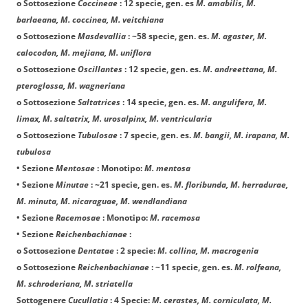
o Sottosezione
Coccineae
: 12 specie, gen. es
M. amabilis, M.
barlaeana, M. coccinea, M. veitchiana
o Sottosezione
Masdevallia
: ~58 specie, gen. es.
M. agaster, M.
calocodon, M. mejiana, M. uniflora
o Sottosezione
Oscillantes
: 12 specie, gen. es.
M. andreettana, M.
pteroglossa, M. wagneriana
o Sottosezione
Saltatrices
: 14 specie, gen. es.
M. angulifera, M.
limax, M. saltatrix, M. urosalpinx, M. ventricularia
o Sottosezione
Tubulosae
: 7 specie, gen. es.
M. bangii, M. irapana, M.
tubulosa
• Sezione
Mentosae
: Monotipo:
M. mentosa
• Sezione
Minutae
: ~21 specie, gen. es.
M. floribunda, M. herradurae,
M. minuta, M. nicaraguae, M. wendlandiana
• Sezione
Racemosae
: Monotipo:
M. racemosa
• Sezione
Reichenbachianae
:
o Sottosezione
Dentatae
: 2 specie:
M. collina, M. macrogenia
o Sottosezione
Reichenbachianae
: ~11 specie, gen. es.
M. rolfeana,
M. schroderiana, M. striatella
Sottogenere
Cucullatia
: 4 Specie:
M. cerastes, M. corniculata, M.