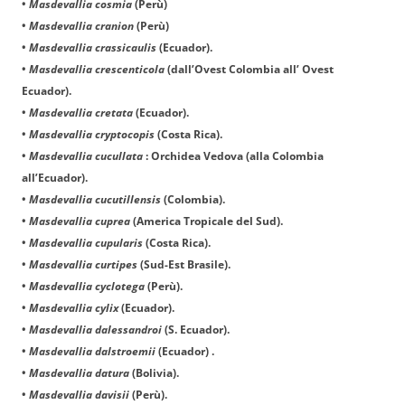
•
Masdevallia cosmia
(Perù)
•
Masdevallia cranion
(Perù)
•
Masdevallia crassicaulis
(Ecuador).
•
Masdevallia crescenticola
(dall’Ovest Colombia all’ Ovest
Ecuador).
•
Masdevallia cretata
(Ecuador).
•
Masdevallia cryptocopis
(Costa Rica).
•
Masdevallia cucullata
: Orchidea Vedova (alla Colombia
all’Ecuador).
•
Masdevallia cucutillensis
(Colombia).
•
Masdevallia cuprea
(America Tropicale del Sud).
•
Masdevallia cupularis
(Costa Rica).
•
Masdevallia curtipes
(Sud-Est Brasile).
•
Masdevallia cyclotega
(Perù).
•
Masdevallia cylix
(Ecuador).
•
Masdevallia dalessandroi
(S. Ecuador).
•
Masdevallia dalstroemii
(Ecuador) .
•
Masdevallia datura
(Bolivia).
•
Masdevallia davisii
(Perù).