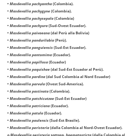
•
Masdevallia pachyantha
(Colombia).
•
Masdevallia pachygyne
(Colombia).
•
Masdevallia pachysepala
(Colombia)
•
Masdevallia pachyura
(Sud-Ovest Ecuador).
•
Masdevallia paivaeana
(dal Perù alla Bolivia)
•
Masdevallia pandurilabia
(Perù).
•
Masdevallia panguiensis
(Sud-Est Ecuador).
•
Masdevallia pantomima
(Ecuador).
•
Masdevallia papillosa
(Ecuador)
•
Masdevallia paquishae
(dal Sud-Est Ecuador al Perù).
•
Masdevallia pardina
(dal Sud Colombia al Nord Ecuador)
•
Masdevallia parvula
(Ovest Sud-America).
•
Masdevallia pastinata
(Colombia).
•
Masdevallia patchicutzae
(Sud-Est Ecuador)
•
Masdevallia patriciana
(Ecuador).
•
Masdevallia patula
(Ecuador).
•
Masdevallia paulensis
(Sud-Est Brasile).
•
Masdevallia peristeria
(dalla Colombia al Nord-Ovest Ecuador).
o
Masdevallia peristeria
sottosp.
haematosticta
(dalla Colombia al