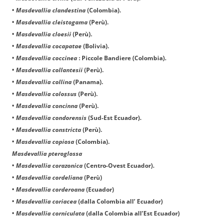
•
Masdevallia clandestina
(Colombia).
•
Masdevallia cleistogama
(Perù).
•
Masdevallia cloesii
(Perù).
•
Masdevallia cocapatae
(Bolivia).
•
Masdevallia coccinea
: Piccole Bandiere (Colombia).
•
Masdevallia collantesii
(Perù).
•
Masdevallia collina
(Panama).
•
Masdevallia colossus
(Perù).
•
Masdevallia concinna
(Perù).
•
Masdevallia condorensis
(Sud-Est Ecuador).
•
Masdevallia constricta
(Perù).
•
Masdevallia copiosa
(Colombia).
Masdevallia pteroglossa
•
Masdevallia corazonica
(Centro-Ovest Ecuador).
•
Masdevallia cordeliana
(Perù)
•
Masdevallia corderoana
(Ecuador)
•
Masdevallia coriacea
(dalla Colombia all’ Ecuador)
•
Masdevallia corniculata
(dalla Colombia all’Est Ecuador)