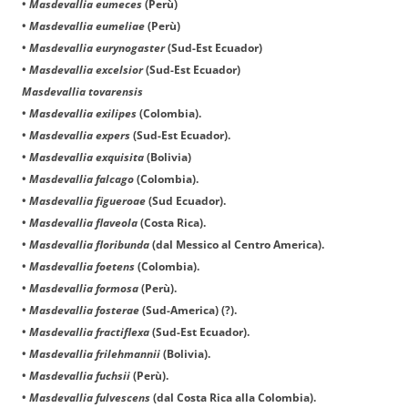
•
Masdevallia eumeces
(Perù)
•
Masdevallia eumeliae
(Perù)
•
Masdevallia eurynogaster
(Sud-Est Ecuador)
•
Masdevallia excelsior
(Sud-Est Ecuador)
Masdevallia tovarensis
•
Masdevallia exilipes
(Colombia).
•
Masdevallia expers
(Sud-Est Ecuador).
•
Masdevallia exquisita
(Bolivia)
•
Masdevallia falcago
(Colombia).
•
Masdevallia figueroae
(Sud Ecuador).
•
Masdevallia flaveola
(Costa Rica).
•
Masdevallia floribunda
(dal Messico al Centro America).
•
Masdevallia foetens
(Colombia).
•
Masdevallia formosa
(Perù).
•
Masdevallia fosterae
(Sud-America) (?).
•
Masdevallia fractiflexa
(Sud-Est Ecuador).
•
Masdevallia frilehmannii
(Bolivia).
•
Masdevallia fuchsii
(Perù).
•
Masdevallia fulvescens
(dal Costa Rica alla Colombia).