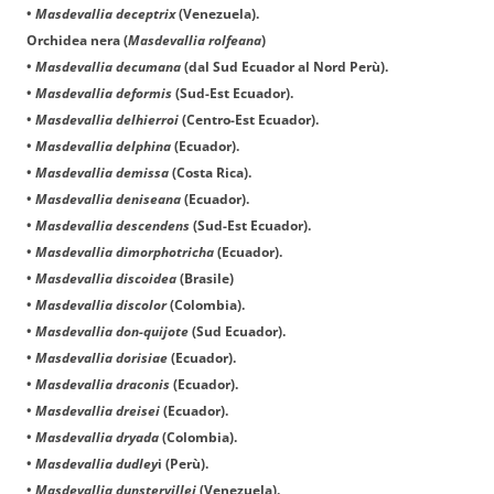
•
Masdevallia deceptrix
(Venezuela).
Orchidea nera (
Masdevallia rolfeana
)
•
Masdevallia decumana
(dal Sud Ecuador al Nord Perù).
•
Masdevallia deformis
(Sud-Est Ecuador).
•
Masdevallia delhierroi
(Centro-Est Ecuador).
•
Masdevallia delphina
(Ecuador).
•
Masdevallia demissa
(Costa Rica).
•
Masdevallia deniseana
(Ecuador).
•
Masdevallia descendens
(Sud-Est Ecuador).
•
Masdevallia dimorphotricha
(Ecuador).
•
Masdevallia discoidea
(Brasile)
•
Masdevallia discolor
(Colombia).
•
Masdevallia don-quijote
(Sud Ecuador).
•
Masdevallia dorisiae
(Ecuador).
•
Masdevallia draconis
(Ecuador).
•
Masdevallia dreisei
(Ecuador).
•
Masdevallia dryada
(Colombia).
•
Masdevallia dudley
i (Perù).
•
Masdevallia dunstervillei
(Venezuela).