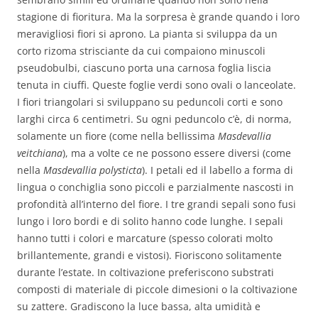
stagione di fioritura. Ma la sorpresa è grande quando i loro
meravigliosi fiori si aprono. La pianta si sviluppa da un
corto rizoma strisciante da cui compaiono minuscoli
pseudobulbi, ciascuno porta una carnosa foglia liscia
tenuta in ciuffi. Queste foglie verdi sono ovali o lanceolate.
I fiori triangolari si sviluppano su peduncoli corti e sono
larghi circa 6 centimetri. Su ogni peduncolo c’è, di norma,
solamente un fiore (come nella bellissima
Masdevallia
veitchiana
), ma a volte ce ne possono essere diversi (come
nella
Masdevallia polysticta
). I petali ed il labello a forma di
lingua o conchiglia sono piccoli e parzialmente nascosti in
profondità all’interno del fiore. I tre grandi sepali sono fusi
lungo i loro bordi e di solito hanno code lunghe. I sepali
hanno tutti i colori e marcature (spesso colorati molto
brillantemente, grandi e vistosi). Fioriscono solitamente
durante l’estate. In coltivazione preferiscono substrati
composti di materiale di piccole dimesioni o la coltivazione
su zattere. Gradiscono la luce bassa, alta umidità e