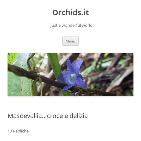
Orchids.it
…just a wonderful world!
Vai
Menu
al
contenuto
Masdevallia…croce e delizia
13 Repliche