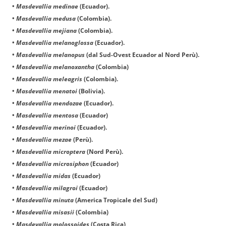
•
Masdevallia medinae
(Ecuador).
•
Masdevallia medusa
(Colombia).
•
Masdevallia mejiana
(Colombia).
•
Masdevallia melanoglossa
(Ecuador).
•
Masdevallia melanopus
(dal Sud-Ovest Ecuador al Nord Perù).
•
Masdevallia melanoxantha
(Colombia)
•
Masdevallia meleagris
(Colombia).
•
Masdevallia menatoi
(Bolivia).
•
Masdevallia mendozae
(Ecuador).
•
Masdevallia mentosa
(Ecuador)
•
Masdevallia merinoi
(Ecuador).
•
Masdevallia mezae
(Perù).
•
Masdevallia microptera
(Nord Perù).
•
Masdevallia microsiphon
(Ecuador)
•
Masdevallia midas
(Ecuador)
•
Masdevallia milagroi
(Ecuador)
•
Masdevallia minuta
(America Tropicale del Sud)
•
Masdevallia misasii
(Colombia)
•
Masdevallia molossoides
(Costa Rica)