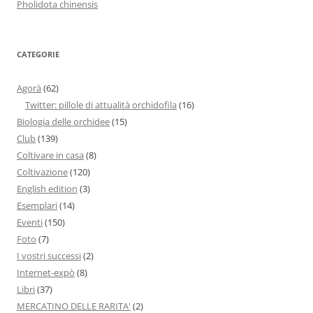
Pholidota chinensis
CATEGORIE
Agorà
(62)
Twitter: pillole di attualità orchidofila
(16)
Biologia delle orchidee
(15)
Club
(139)
Coltivare in casa
(8)
Coltivazione
(120)
English edition
(3)
Esemplari
(14)
Eventi
(150)
Foto
(7)
I vostri successi
(2)
Internet-expò
(8)
Libri
(37)
MERCATINO DELLE RARITA'
(2)