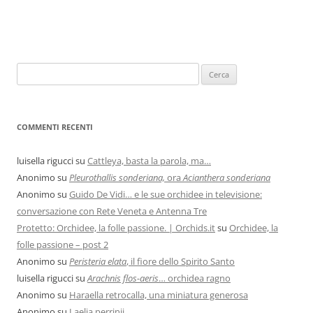
COMMENTI RECENTI
luisella rigucci
su
Cattleya, basta la parola, ma…
Anonimo
su
Pleurothallis sonderiana,
ora
Acianthera sonderiana
Anonimo
su
Guido De Vidi… e le sue orchidee in televisione:
conversazione con Rete Veneta e Antenna Tre
Protetto: Orchidee, la folle passione. | Orchids.it
su
Orchidee, la
folle passione – post 2
Anonimo
su
Peristeria elata
, il fiore dello Spirito Santo
luisella rigucci
su
Arachnis flos-aeris
… orchidea ragno
Anonimo
su
Haraella retrocalla, una miniatura generosa
Anonimo
su
Laelia perrinii