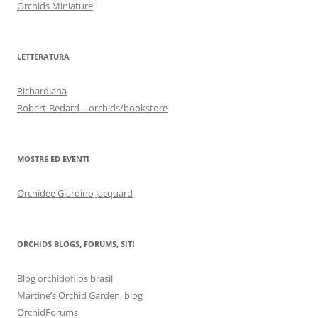
Orchids Miniature
LETTERATURA
Richardiana
Robert-Bedard – orchids/bookstore
MOSTRE ED EVENTI
Orchidee Giardino Jacquard
ORCHIDS BLOGS, FORUMS, SITI
Blog orchidofilos brasil
Martine’s Orchid Garden, blog
OrchidForums