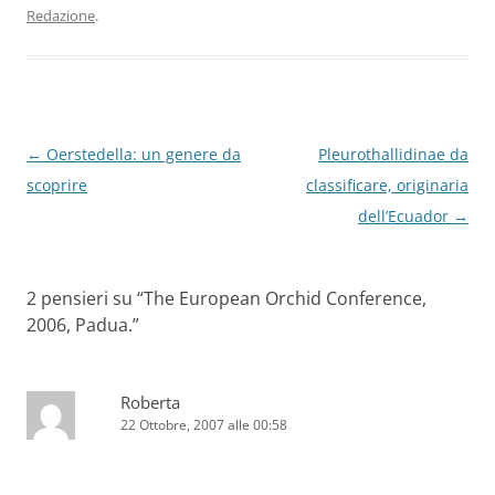
Redazione
.
Navigazione
←
Oerstedella: un genere da
Pleurothallidinae da
articolo
scoprire
classificare, originaria
dell’Ecuador
→
2 pensieri su “
The European Orchid Conference,
2006, Padua.
”
Roberta
22 Ottobre, 2007 alle 00:58