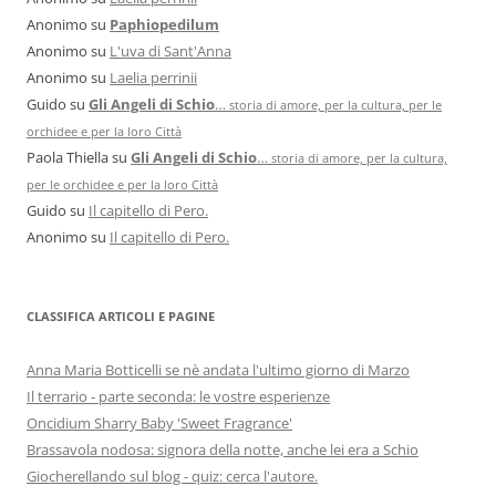
Anonimo
su
Paphiopedilum
Anonimo
su
L'uva di Sant'Anna
Anonimo
su
Laelia perrinii
Guido
su
Gli Angeli di Schio
…
storia di amore, per la cultura, per le
orchidee e per la loro Città
Paola Thiella
su
Gli Angeli di Schio
…
storia di amore, per la cultura,
per le orchidee e per la loro Città
Guido
su
Il capitello di Pero.
Anonimo
su
Il capitello di Pero.
CLASSIFICA ARTICOLI E PAGINE
Anna Maria Botticelli se nè andata l'ultimo giorno di Marzo
Il terrario - parte seconda: le vostre esperienze
Oncidium Sharry Baby 'Sweet Fragrance'
Brassavola nodosa: signora della notte, anche lei era a Schio
Giocherellando sul blog - quiz: cerca l'autore.