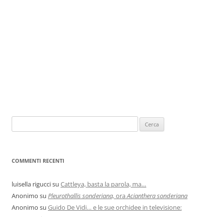
COMMENTI RECENTI
luisella rigucci
su
Cattleya, basta la parola, ma…
Anonimo
su
Pleurothallis sonderiana,
ora
Acianthera sonderiana
Anonimo
su
Guido De Vidi… e le sue orchidee in televisione: