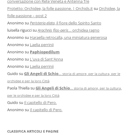
conversazione con Rete Veneta e Antenna Tre
Protetto: Orchidee, la folle passione. | Orchids.it
su
Orchidee, la
folle passione – post 2
Anonimo
su
Peristeria elata
, il fiore dello Spirito Santo
luisella rigucci
su
Arachnis flos-aeris
… orchidea ragno
Anonimo
su
Haraella retrocalla, una miniatura generosa
Anonimo
su
Laelia perrinii
Anonimo
su
Paphiopedilum
Anonimo
su
L'uva di Sant'Anna
Anonimo
su
Laelia perrinii
Guido
su
Gli Angeli di Schio
…
storia di amore, per la cultura, per le
orchidee e per la loro Città
Paola Thiella
su
Gli Angeli di Schio
…
storia di amore, per la cultura,
per le orchidee e per la loro Città
Guido
su
Il capitello di Pero.
Anonimo
su
Il capitello di Pero.
CLASSIFICA ARTICOLI E PAGINE