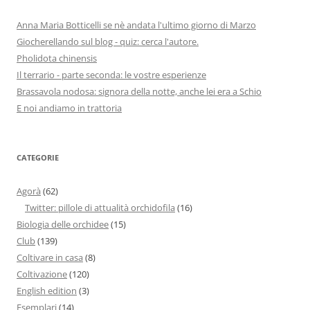
Anna Maria Botticelli se nè andata l'ultimo giorno di Marzo
Giocherellando sul blog - quiz: cerca l'autore.
Pholidota chinensis
Il terrario - parte seconda: le vostre esperienze
Brassavola nodosa: signora della notte, anche lei era a Schio
E noi andiamo in trattoria
CATEGORIE
Agorà
(62)
Twitter: pillole di attualità orchidofila
(16)
Biologia delle orchidee
(15)
Club
(139)
Coltivare in casa
(8)
Coltivazione
(120)
English edition
(3)
Esemplari
(14)