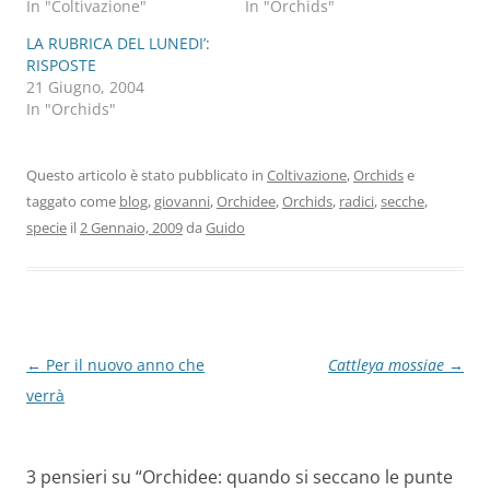
In "Coltivazione"
In "Orchids"
LA RUBRICA DEL LUNEDI’:
RISPOSTE
21 Giugno, 2004
In "Orchids"
Questo articolo è stato pubblicato in
Coltivazione
,
Orchids
e
taggato come
blog
,
giovanni
,
Orchidee
,
Orchids
,
radici
,
secche
,
specie
il
2 Gennaio, 2009
da
Guido
Navigazione
←
Per il nuovo anno che
Cattleya mossiae
→
articolo
verrà
3 pensieri su “
Orchidee: quando si seccano le punte