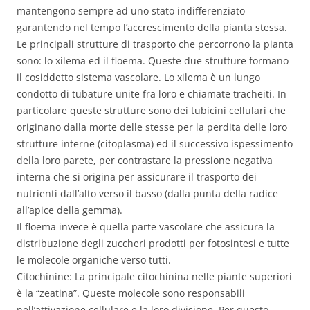
mantengono sempre ad uno stato indifferenziato
garantendo nel tempo l’accrescimento della pianta stessa.
Le principali strutture di trasporto che percorrono la pianta
sono: lo xilema ed il floema. Queste due strutture formano
il cosiddetto sistema vascolare. Lo xilema è un lungo
condotto di tubature unite fra loro e chiamate tracheiti. In
particolare queste strutture sono dei tubicini cellulari che
originano dalla morte delle stesse per la perdita delle loro
strutture interne (citoplasma) ed il successivo ispessimento
della loro parete, per contrastare la pressione negativa
interna che si origina per assicurare il trasporto dei
nutrienti dall’alto verso il basso (dalla punta della radice
all’apice della gemma).
Il floema invece è quella parte vascolare che assicura la
distribuzione degli zuccheri prodotti per fotosintesi e tutte
le molecole organiche verso tutti.
Citochinine: La principale citochinina nelle piante superiori
è la “zeatina”. Queste molecole sono responsabili
nell’attivazione cellulare e la loro divisione. Per questo