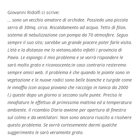
Giovanni Ridolfi ci scrive:
… sono un vecchio amatore di orchidee. Possiedo una piccola
serra di 30mq. circa. Riscaldamento ad acqua. Tetto di filon,
sistema di nebulizzazione con pompa da 70 atmosfere. Seguo
sempre il suo sito; sarebbe un grande piacere poter farle visita.
L’età e la distanza me lo vietano,abito infatti i provincia di
Pavia. Le espongo il mio problema e se vorrà rispondere le
sarò molto grato e riconoscente;in caso contrario resteremo
sempre amici web. Il problema è che quando le piante sono in
vegetazione e le nuove radici sono belle bianche e turgide come
le innaffio (con acqua piovana che raccolgo in tanica da 2000
l.) queste dopo un giorno si seccano sulle punte. Preciso le
innafiature le effettuo di primissima mattina ed a temperatura
ambiente. Il ricambio D’aria avviene per apertura di finestra
sul colmo e da ventilatori. Non sono ancora riuscito a risolvere
questo problema. Se vorrà cortesemente darmi qualche
suggerimento le sarò veramente grato.