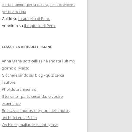
storia di amore, per la cultura, per le orchidee e
per la loro Città
Guido
su
Il capitello di Pero.
Anonimo
su
Il capitello di Pero.
CLASSIFICA ARTICOLI E PAGINE
Anna Maria Botticelli se nè andata l'ultimo
giorno di Marzo
Giocherellando sul blog - quiz: cerca
l'autore.
Pholidota chinensis
Il terrario - parte seconda: le vostre
esperienze
Brassavola nodosa: signora della notte,
anche lei era a Schio
Orchidee, maliarde e contagiose