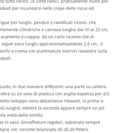
 tutto l’anno. Le corte radici, praticamente inutili per
deali per incunearsi nelle crepe delle rocce ed
ingue per lunghi, penduli e ramificati rizomi, che
fortemente cilindriche e carnose lunghe dai 10 ai 25 cm.
 raramente in coppia, da un corto racemo che di
 e sepali sono lunghi approssimativamente 2,5 cm., il
 bianchi o crema con puntinature marron rossastre sulla
sepali.
uido, in due maniere differenti: una parte su zattera
altra su un vaso di plastica con argilla espansa per 2/3
 nello sviluppo sono abbastanza rilevanti, la prima si
no più lunghe, mentre la seconda appare sempre un po’
lla metà della sorella.
vata in vaso. Annaffiature regolari, substrato sempre
mpre con concime bilanciato 20-20-20 Peters.