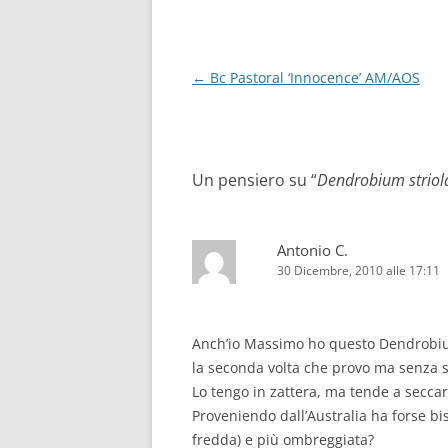
Navigazione
←
Bc Pastoral ‘Innocence’ AM/AOS
articolo
Un pensiero su “
Dendrobium strio
Antonio C.
30 Dicembre, 2010 alle 17:11
Anch’io Massimo ho questo Dendrobium 
la seconda volta che provo ma senza s
Lo tengo in zattera, ma tende a seccar
Proveniendo dall’Australia ha forse b
fredda) e più ombreggiata?