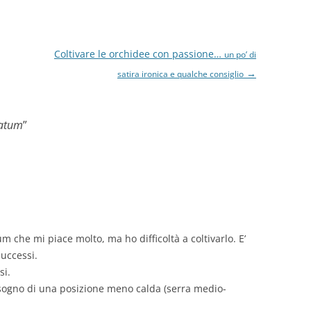
Coltivare le orchidee con passione…
un po’ di
→
satira ironica e qualche consiglio
latum
”
che mi piace molto, ma ho difficoltà a coltivarlo. E’
uccessi.
si.
isogno di una posizione meno calda (serra medio-