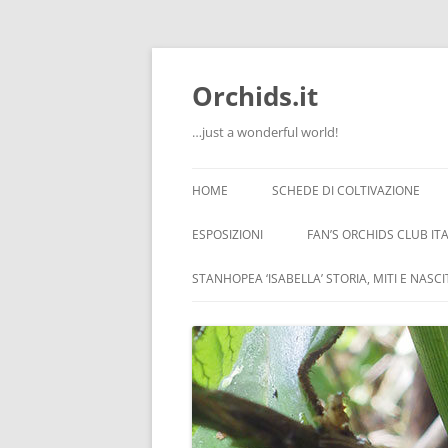
Orchids.it
…just a wonderful world!
HOME
SCHEDE DI COLTIVAZIONE
INFO
ESPOSIZIONI
FAN’S ORCHIDS CLUB ITA
LA SERRA DI GUIDO
STANHOPEA ‘ISABELLA’ STORIA, MITI E NASC