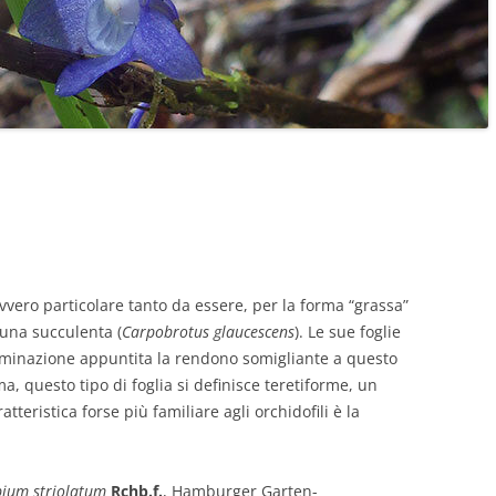
ero particolare tanto da essere, per la forma “grassa”
 una succulenta (
Carpobrotus glaucescens
). Le sue foglie
terminazione appuntita la rendono somigliante a questo
, questo tipo di foglia si definisce teretiforme, un
teristica forse più familiare agli orchidofili è la
ium striolatum
Rchb.f.
, Hamburger Garten-