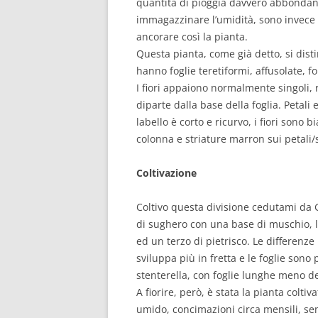
quantità di pioggia davvero abbondante
immagazzinare l’umidità, sono invece i
ancorare così la pianta.
Questa pianta, come già detto, si dist
hanno foglie teretiformi, affusolate, 
I fiori appaiono normalmente singoli,
diparte dalla base della foglia. Petali
labello è corto e ricurvo, i fiori sono
colonna e striature marron sui petali/
Coltivazione
Coltivo questa divisione cedutami da G
di sughero con una base di muschio, l’
ed un terzo di pietrisco. Le differenze
sviluppa più in fretta e le foglie so
stenterella, con foglie lunghe meno de
A fiorire, però, è stata la pianta colti
umido, concimazioni circa mensili, se