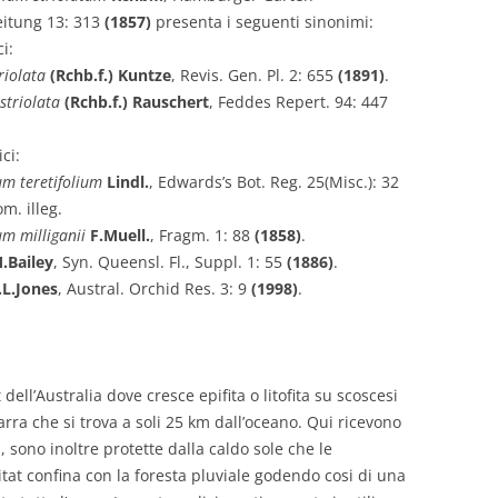
itung 13: 313
(1857)
presenta i seguenti sinonimi:
i:
triolata
(Rchb.f.) Kuntze
, Revis. Gen. Pl. 2: 655
(1891)
.
 striolata
(Rchb.f.) Rauschert
, Feddes Repert. 94: 447
ci:
m teretifolium
Lindl.
, Edwards’s Bot. Reg. 25(Misc.): 32
om. illeg.
m milliganii
F.Muell.
, Fragm. 1: 88
(1858)
.
.Bailey
, Syn. Queensl. Fl., Suppl. 1: 55
(1886)
.
.L.Jones
, Austral. Orchid Res. 3: 9
(1998)
.
ll’Australia dove cresce epifita o litofita su scoscesi
warra che si trova a soli 25 km dall’oceano. Qui ricevono
, sono inoltre protette dalla caldo sole che le
itat confina con la foresta pluviale godendo cosi di una