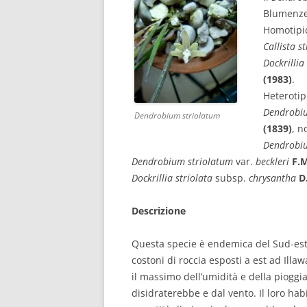
Blumenze
Homotipic
Callista s
Dockrillia
(1983)
.
Heterotipi
Dendrobiu
Dendrobium striolatum
(1839)
, n
Dendrobiu
Dendrobium striolatum
var.
beckleri
F.M
Dockrillia striolata
subsp.
chrysantha
D
Descrizione
Questa specie è endemica del Sud-est de
costoni di roccia esposti a est ad Illa
il massimo dell’umidità e della pioggia
disidraterebbe e dal vento. Il loro hab