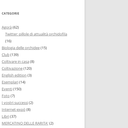
CATEGORIE
Agorà
(62)
Twitter: pillole di attualità orchidofila
(16)
Biologia delle orchidee
(15)
Club
(139)
Coltivare in casa
(8)
Coltivazione
(120)
English edition
(3)
Esemplari
(14)
Eventi
(150)
Foto
(7)
I vostri successi
(2)
Internet-expò
(8)
Libri
(37)
MERCATINO DELLE RARITA'
(2)