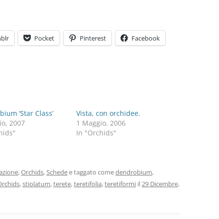
blr
Pocket
Pinterest
Facebook
ium ‘Star Class’
Vista, con orchidee.
io, 2007
1 Maggio, 2006
hids"
In "Orchids"
vazione
,
Orchids
,
Schede
e taggato come
dendrobium
,
Orchids
,
stiolatum
,
terete
,
teretifolia
,
teretiformi
il
29 Dicembre,