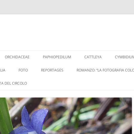
Vai
al
ORCHIDACEAE
PAPHIOPEDILUM
CATTLEYA
CYMBIDIU
contenuto
LIA
FOTO
REPORTAGES
ROMANZO: “LA FOTOGRAFIA COLO
ITA DEL CIRCOLO