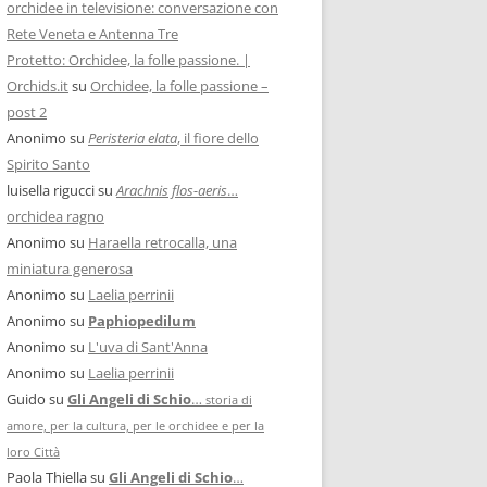
orchidee in televisione: conversazione con
Rete Veneta e Antenna Tre
Protetto: Orchidee, la folle passione. |
Orchids.it
su
Orchidee, la folle passione –
post 2
Anonimo
su
Peristeria elata
, il fiore dello
Spirito Santo
luisella rigucci
su
Arachnis flos-aeris
…
orchidea ragno
Anonimo
su
Haraella retrocalla, una
miniatura generosa
Anonimo
su
Laelia perrinii
Anonimo
su
Paphiopedilum
Anonimo
su
L'uva di Sant'Anna
Anonimo
su
Laelia perrinii
Guido
su
Gli Angeli di Schio
…
storia di
amore, per la cultura, per le orchidee e per la
loro Città
Paola Thiella
su
Gli Angeli di Schio
…