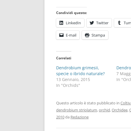
Condividi questo:
LinkedIn
Twitter
Tum
E-mail
Stampa
Correlati
Dendrobium grimesii,
Dendrob
specie o ibrido naturale?
7 Magg
13 Gennaio, 2015
In "Orc
In "Orchids"
Questo articolo è stato pubblicato in
Colti
dendrobium striolatum
,
orchid
,
Orchidee
,
2010
da
Redazione