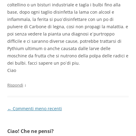
coltellino o un bisturi industriale e tagla i bulbi fino alla
base, dopo ogni taglio disinfetta la lama con alcool e
infiammala, la ferita si puo`disinfettare con un po di
pulvere di Carbone di legna, cosi non propagi la malattia. e
poi senza vedere la pianta una diagnosi e`purtroppo
difficile e ci saranno diverse cause, potrebbe trattarsi di
Pythium ultimum o anche causata dalle larve delle
moschine da frutta che si nutrono della polpa delle radici e
dei bulbi. facci sapere un po`di piu.
Ciao
↓
Rispondi
Navigazione
← Commenti meno recenti
commenti
Ciao! Che ne pensi?