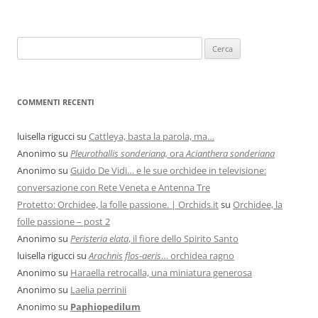
COMMENTI RECENTI
luisella rigucci
su
Cattleya, basta la parola, ma…
Anonimo
su
Pleurothallis sonderiana,
ora
Acianthera sonderiana
Anonimo
su
Guido De Vidi… e le sue orchidee in televisione:
conversazione con Rete Veneta e Antenna Tre
Protetto: Orchidee, la folle passione. | Orchids.it
su
Orchidee, la
folle passione – post 2
Anonimo
su
Peristeria elata
, il fiore dello Spirito Santo
luisella rigucci
su
Arachnis flos-aeris
… orchidea ragno
Anonimo
su
Haraella retrocalla, una miniatura generosa
Anonimo
su
Laelia perrinii
Anonimo
su
Paphiopedilum