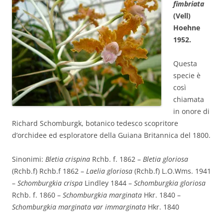
fimbriata
(Vell)
Hoehne
1952.
Questa
specie è
così
chiamata
in onore di
Richard Schomburgk, botanico tedesco scopritore
d’orchidee ed esploratore della Guiana Britannica del 1800.
Sinonimi:
Bletia crispina
Rchb. f. 1862 –
Bletia gloriosa
(Rchb.f) Rchb.f 1862 –
Laelia gloriosa
(Rchb.f) L.O.Wms. 1941
–
Schomburgkia crispa
Lindley 1844 –
Schomburgkia gloriosa
Rchb. f. 1860 –
Schomburgkia marginata
Hkr. 1840 –
Schomburgkia marginata var immarginata
Hkr. 1840