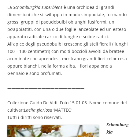
La
Schomburgkia superbiens
è una orchidea di grandi
dimensioni che si sviluppa in modo simpodiale, formando
grossi gruppi di pseudobulbi oblunghi fusiformi, un
po’appiattiti, con una o due foglie lanceolate ed un esteso
apparato radicale carico di lunghe e solide radici.
All’apice degli pseudobulbi crescono gli steli fiorali ( lunghi
100 – 130 centimetri) con molti boccioli avvolti da brattee
acuminate che aprendosi, mostrano grandi fiori color rosa
oppure bianchi, nella forma alba. I fiori appaiono a
Gennaio e sono profumati.
——————————————————
Collezione Guido De Vidi. Foto 15.01.05. Nome comune del
cultivar:
Laelia gloriosa
‘MATTEO’
Tutti i diritti sono riservati.
Schomburg
kia