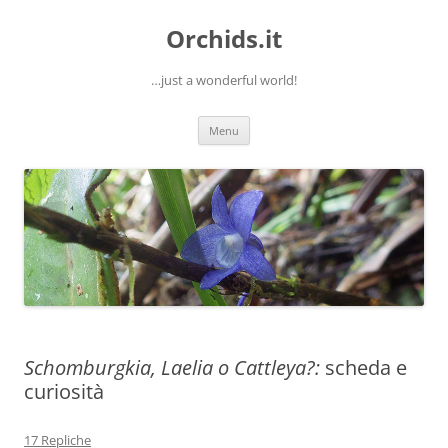
Orchids.it
…just a wonderful world!
Vai
Menu
al
contenuto
Schomburgkia, Laelia o Cattleya?:
scheda e
curiosità
17 Repliche