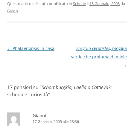
Questo articolo è stato pubblicato in
Schede
il
15 Gennaio, 2005
da
Guido
.
Navigazione
←
Phalaenopsis in casa
Encyclia ceratistes,
pioggia
articolo
verde che profuma di miele
→
17 pensieri su “
Schomburgkia, Laelia o Cattleya?:
scheda e curiosità
”
Gianni
17 Gennaio, 2005 alle 23:36