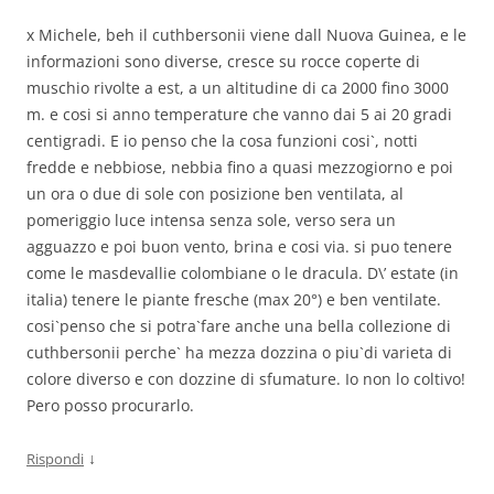
x Michele, beh il cuthbersonii viene dall Nuova Guinea, e le
informazioni sono diverse, cresce su rocce coperte di
muschio rivolte a est, a un altitudine di ca 2000 fino 3000
m. e cosi si anno temperature che vanno dai 5 ai 20 gradi
centigradi. E io penso che la cosa funzioni cosi`, notti
fredde e nebbiose, nebbia fino a quasi mezzogiorno e poi
un ora o due di sole con posizione ben ventilata, al
pomeriggio luce intensa senza sole, verso sera un
agguazzo e poi buon vento, brina e cosi via. si puo tenere
come le masdevallie colombiane o le dracula. D\’ estate (in
italia) tenere le piante fresche (max 20°) e ben ventilate.
cosi`penso che si potra`fare anche una bella collezione di
cuthbersonii perche` ha mezza dozzina o piu`di varieta di
colore diverso e con dozzine di sfumature. Io non lo coltivo!
Pero posso procurarlo.
↓
Rispondi