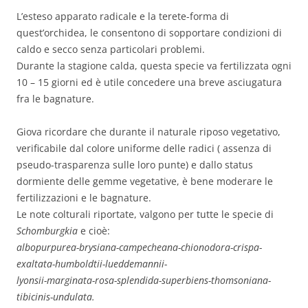
L’esteso apparato radicale e la terete-forma di
quest’orchidea, le consentono di sopportare condizioni di
caldo e secco senza particolari problemi.
Durante la stagione calda, questa specie va fertilizzata ogni
10 – 15 giorni ed è utile concedere una breve asciugatura
fra le bagnature.
Giova ricordare che durante il naturale riposo vegetativo,
verificabile dal colore uniforme delle radici ( assenza di
pseudo-trasparenza sulle loro punte) e dallo status
dormiente delle gemme vegetative, è bene moderare le
fertilizzazioni e le bagnature.
Le note colturali riportate, valgono per tutte le specie di
Schomburgkia
e cioè:
albopurpurea-brysiana-campecheana-chionodora-crispa-
exaltata-humboldtii-lueddemannii-
lyonsii-marginata-rosa-splendida-superbiens-thomsoniana-
tibicinis-undulata.