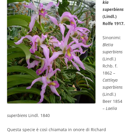
kia
superbiens
(Lindl.)
Rolfe 1917.
Sinonimi:
Bletia
superbiens
(Lindl.)
Rchb. f.
1862 –
Cattleya
superbiens
(Lindl.)
Beer 1854
–
Laelia
superbiens
Lindl. 1840
Questa specie è così chiamata in onore di Richard