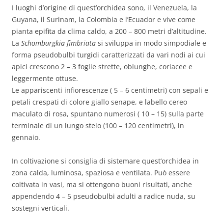
I luoghi d’origine di quest’orchidea sono, il Venezuela, la
Guyana, il Surinam, la Colombia e l’Ecuador e vive come
pianta epifita da clima caldo, a 200 – 800 metri d’altitudine.
La
Schomburgkia fimbriata
si sviluppa in modo simpodiale e
forma pseudobulbi turgidi caratterizzati da vari nodi ai cui
apici crescono 2 – 3 foglie strette, oblunghe, coriacee e
leggermente ottuse.
Le appariscenti infiorescenze ( 5 – 6 centimetri) con sepali e
petali crespati di colore giallo senape, e labello cereo
maculato di rosa, spuntano numerosi ( 10 – 15) sulla parte
terminale di un lungo stelo (100 – 120 centimetri), in
gennaio.
In coltivazione si consiglia di sistemare quest’orchidea in
zona calda, luminosa, spaziosa e ventilata. Può essere
coltivata in vasi, ma si ottengono buoni risultati, anche
appendendo 4 – 5 pseudobulbi adulti a radice nuda, su
sostegni verticali.