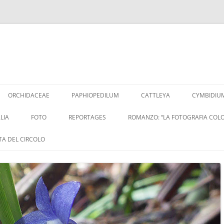
Vai
al
ORCHIDACEAE
PAPHIOPEDILUM
CATTLEYA
CYMBIDIU
contenuto
LIA
FOTO
REPORTAGES
ROMANZO: “LA FOTOGRAFIA COLO
ITA DEL CIRCOLO