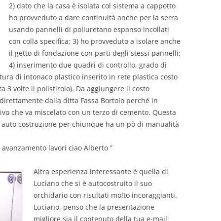
2) dato che la casa è isolata col sistema a cappotto
ho provveduto a dare continuità anche per la serra
usando pannelli di poliuretano espanso incollati
con colla specifica; 3) ho provveduto a isolare anche
il getto di fondazione con parti degli stessi pannelli;
4) inserimento due quadri di controllo, grado di
ura di intonaco plastico inserito in rete plastica costo
a 3 volte il polistirolo). Da aggiungere il costo
direttamente dalla ditta Fassa Bortolo perchè in
ivo che va miscelato con un terzo di cemento. Questa
ile auto costruzione per chiunque ha un pò di manualità
i avanzamento lavori ciao Alberto ”
Altra esperienza interessante è quella di
Luciano che si è autocostruito il suo
orchidario con risultati molto incoraggianti.
Luciano, penso che la presentazione
migliore sia il contenuto della tua e-mail: