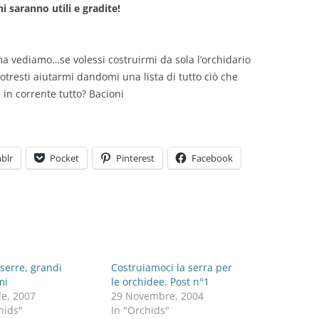
ni saranno utili e gradite!
 ma vediamo…se volessi costruirmi da sola l’orchidario
tresti aiutarmi dandomi una lista di tutto ciò che
n corrente tutto? Bacioni
blr
Pocket
Pinterest
Facebook
 serre, grandi
Costruiamoci la serra per
mi
le orchidee. Post n°1
le, 2007
29 Novembre, 2004
hids"
In "Orchids"