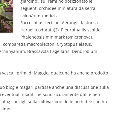
giardino), sui rami ho posizionato le
seguenti orchidee miniatura da serra
calda/intermedia :
Sarcochilus ceciliae, Aerangis fastuosa,
Haraella odorata(2), Pleurothallis schidei,
Phalenopsis minimark (omicronova),
, comparetia macroplecton, Cryptopus elatus,
rminyanum, Brassavola flagellaris, Dendrobium
la vasca i primi di Maggio, qualcuna ha anche prodotto
 tuo blog e magari partisse anche una discussione sulla
i a eventuali modifiche sono sicuramente utili e ben
l blog consigli sulla coltivazione delle orchidee che ho
ssimo.