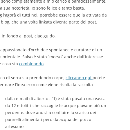
à sono completamente a mio carico e paradossalmente,
 sua notorietà. Io sono felice e tanto basta.
l’agorà di tutti noi, potrebbe essere quella attivata da
 blog, che una volta linkata diventa parte del post.
 in fondo al post, ciao guido.
, appassionato d’orchidee spontanee e curatore di un
ia orientale. Salvo è stato “morso” anche dall’interesse
e cosa sta
combinando
.
dea di serra sta prendendo corpo,
cliccando qui
potete
er dare l’idea ecco come viene risolta la raccolta
dalla e-mail di alberto ..”1) è stata posata una vasca
da 12 ettolitri che raccoglie le acque piovane più un
perdente, dove andrà a confluire lo scarico dei
pannelli alimentati però da acqua del pozzo
artesiano