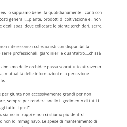
idee, lo sappiamo bene, fa quotidianamente i conti con
osti generali….piante, prodotti di coltivazione e…non
 degli spazi dove collocare le piante (orchidari, serre,
n interessano i collezionisti con disponibilità
serre professionali, giardinieri e quant’altro….chissà
ezionismo delle orchidee passa soprattutto attraverso
, mutualità delle informazioni e la percezione
le.
 e per giunta non eccessivamente grandi per non
re, sempre per rendere snello il godimento di tutti i
gi tutto il post”.
 siamo in troppi e non ci stiamo più dentro!!
prio non lo immaginavo. Le spese di mantenimento di