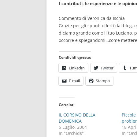
I contributi, le esperienze e le opinio
Commento di Veronica da Ischia
Grazie per gli spunti offerti dal blog,
diciamo grande come il tuo Luciano, po
occorre e spiegandomi…come mettere i
Condividi questo:
LinkedIn
Twitter
Tum
E-mail
Stampa
Correlati
IL CORSIVO DELLA
Piccole
DOMENICA
proble
5 Luglio, 2004
18 Apri
In "Orchids"
In "Orc