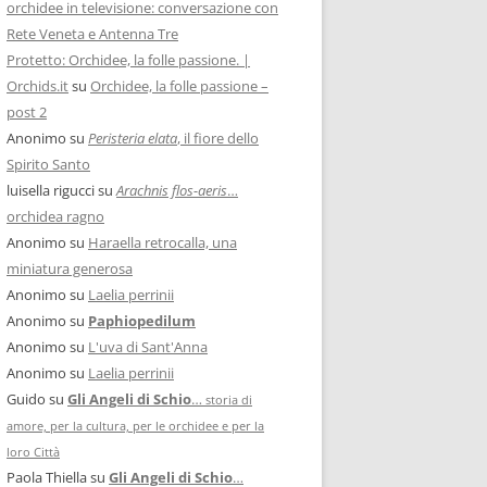
orchidee in televisione: conversazione con
Rete Veneta e Antenna Tre
Protetto: Orchidee, la folle passione. |
Orchids.it
su
Orchidee, la folle passione –
post 2
Anonimo
su
Peristeria elata
, il fiore dello
Spirito Santo
luisella rigucci
su
Arachnis flos-aeris
…
orchidea ragno
Anonimo
su
Haraella retrocalla, una
miniatura generosa
Anonimo
su
Laelia perrinii
Anonimo
su
Paphiopedilum
Anonimo
su
L'uva di Sant'Anna
Anonimo
su
Laelia perrinii
Guido
su
Gli Angeli di Schio
…
storia di
amore, per la cultura, per le orchidee e per la
loro Città
Paola Thiella
su
Gli Angeli di Schio
…