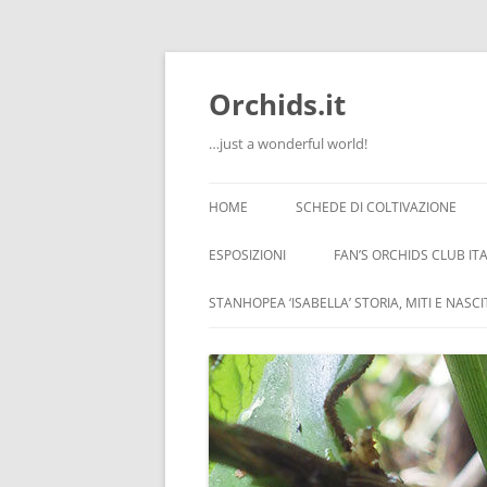
Orchids.it
…just a wonderful world!
HOME
SCHEDE DI COLTIVAZIONE
INFO
ESPOSIZIONI
FAN’S ORCHIDS CLUB ITA
LA SERRA DI GUIDO
STANHOPEA ‘ISABELLA’ STORIA, MITI E NASC