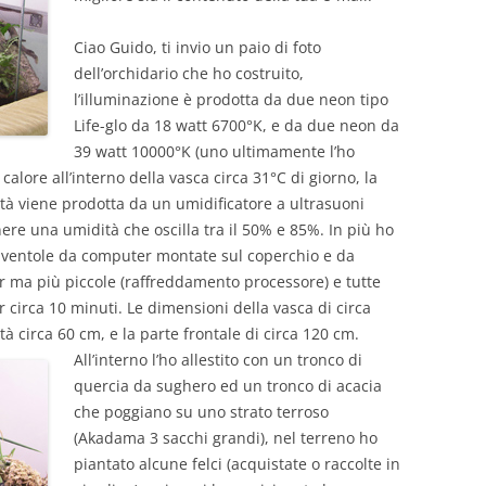
Ciao Guido, ti invio un paio di foto
dell’orchidario che ho costruito,
l’illuminazione è prodotta da due neon tipo
Life-glo da 18 watt 6700°K, e da due neon da
39 watt 10000°K (uno ultimamente l’ho
alore all’interno della vasca circa 31°C di giorno, la
dità viene prodotta da un umidificatore a ultrasuoni
re una umidità che oscilla tra il 50% e 85%. In più ho
 ventole da computer montate sul coperchio e da
 ma più piccole (raffreddamento processore) e tutte
 circa 10 minuti. Le dimensioni della vasca di circa
tà circa 60 cm, e la parte frontale di circa 120 cm.
All’interno l’ho allestito con un tronco di
quercia da sughero ed un tronco di acacia
che poggiano su uno strato terroso
(Akadama 3 sacchi grandi), nel terreno ho
piantato alcune felci (acquistate o raccolte in