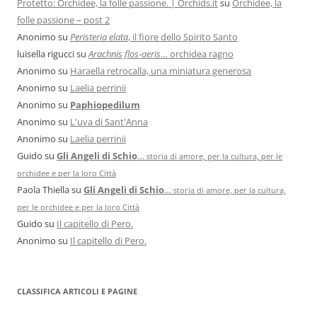
Protetto: Orchidee, la folle passione. | Orchids.it
su
Orchidee, la
folle passione – post 2
Anonimo
su
Peristeria elata
, il fiore dello Spirito Santo
luisella rigucci
su
Arachnis flos-aeris
… orchidea ragno
Anonimo
su
Haraella retrocalla, una miniatura generosa
Anonimo
su
Laelia perrinii
Anonimo
su
Paphiopedilum
Anonimo
su
L'uva di Sant'Anna
Anonimo
su
Laelia perrinii
Guido
su
Gli Angeli di Schio
…
storia di amore, per la cultura, per le
orchidee e per la loro Città
Paola Thiella
su
Gli Angeli di Schio
…
storia di amore, per la cultura,
per le orchidee e per la loro Città
Guido
su
Il capitello di Pero.
Anonimo
su
Il capitello di Pero.
CLASSIFICA ARTICOLI E PAGINE