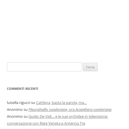
COMMENTI RECENTI
luisella rigucci
su
Cattleya, basta la parola, ma…
Anonimo
su
Pleurothallis sonderiana,
ora
Acianthera sonderiana
Anonimo
su
Guido De Vidi… e le sue orchidee in televisione:
conversazione con Rete Veneta e Antenna Tre