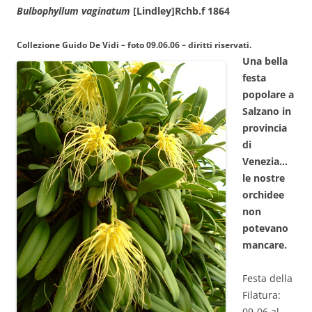
Bulbophyllum vaginatum
[Lindley]Rchb.f 1864
Collezione Guido De Vidi – foto 09.06.06 – diritti riservati.
Una bella
festa
popolare a
Salzano in
provincia
di
Venezia…
le nostre
orchidee
non
potevano
mancare.
Festa della
Filatura:
09-06 al