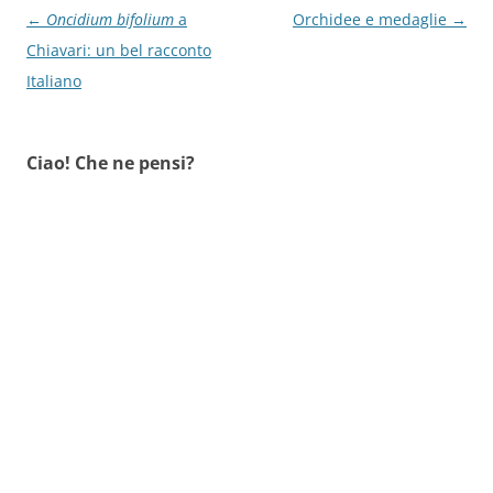
Navigazione
←
Oncidium bifolium
a
Orchidee e medaglie
→
articolo
Chiavari: un bel racconto
Italiano
Ciao! Che ne pensi?