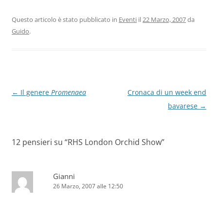
Questo articolo è stato pubblicato in
Eventi
il
22 Marzo, 2007
da
Guido
.
Navigazione
←
Il genere
Promenaea
Cronaca di un week end
articolo
bavarese
→
12 pensieri su “
RHS London Orchid Show
”
Gianni
26 Marzo, 2007 alle 12:50