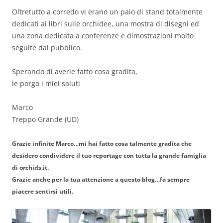
Oltretutto a corredo vi erano un paio di stand totalmente
dedicati ai libri sulle orchidee, una mostra di disegni ed
una zona dedicata a conferenze e dimostrazioni molto
seguite dal pubblico.
Sperando di averle fatto cosa gradita,
le porgo i miei saluti
Marco
Treppo Grande (UD)
Grazie infinite Marco…mi hai fatto cosa talmente gradita che
desidero condividere il tuo reportage con tutta la grande famiglia
di orchids.it.
Grazie anche per la tua attenzione a questo blog…fa sempre
piacere sentirsi utili.