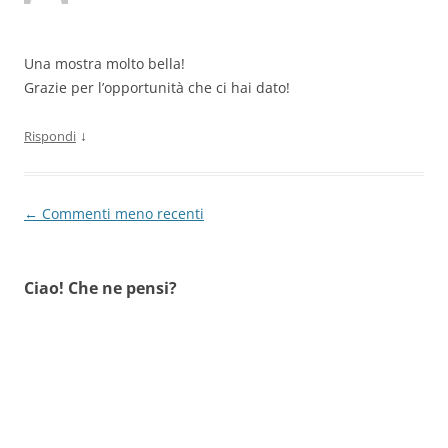
Una mostra molto bella!
Grazie per l’opportunità che ci hai dato!
↓
Rispondi
Navigazione
← Commenti meno recenti
commenti
Ciao! Che ne pensi?