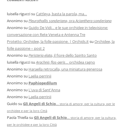
luisella rigucci
su
Cattleya, basta la parola, ma…
Anonimo
su
Pleurothallis sonderiana,
ora
Acianthera sonderiana
Anonimo
su
Guido De Vidi… e le sue orchidee in televisione:
conversazione con Rete Veneta e Antenna Tre
Protetto: Orchidee, la folle passione. | Orchids.it
su
Orchidee, la
folle passione – post 2
Anonimo
su
Peristeria elata
, il fiore dello Spirito Santo
luisella rigucci
su
Arachnis flos-aeris
… orchidea ragno
Anonimo
su
Haraella retrocalla, una miniatura generosa
Anonimo
su
Laelia perrinii
Anonimo
su
Paphiopedilum
Anonimo
su
L'uva di Sant'Anna
Anonimo
su
Laelia perrinii
Guido
su
Gli Angeli di Schio
…
storia di amore, per la cultura, per le
orchidee e per la loro Città
Paola Thiella
su
Gli Angeli di Schio
…
storia di amore, per la cultura,
per le orchidee e per la loro Città