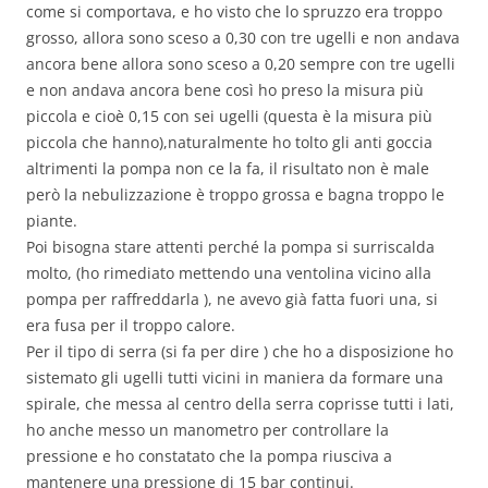
come si comportava, e ho visto che lo spruzzo era troppo
grosso, allora sono sceso a 0,30 con tre ugelli e non andava
ancora bene allora sono sceso a 0,20 sempre con tre ugelli
e non andava ancora bene così ho preso la misura più
piccola e cioè 0,15 con sei ugelli (questa è la misura più
piccola che hanno),naturalmente ho tolto gli anti goccia
altrimenti la pompa non ce la fa, il risultato non è male
però la nebulizzazione è troppo grossa e bagna troppo le
piante.
Poi bisogna stare attenti perché la pompa si surriscalda
molto, (ho rimediato mettendo una ventolina vicino alla
pompa per raffreddarla ), ne avevo già fatta fuori una, si
era fusa per il troppo calore.
Per il tipo di serra (si fa per dire ) che ho a disposizione ho
sistemato gli ugelli tutti vicini in maniera da formare una
spirale, che messa al centro della serra coprisse tutti i lati,
ho anche messo un manometro per controllare la
pressione e ho constatato che la pompa riusciva a
mantenere una pressione di 15 bar continui.