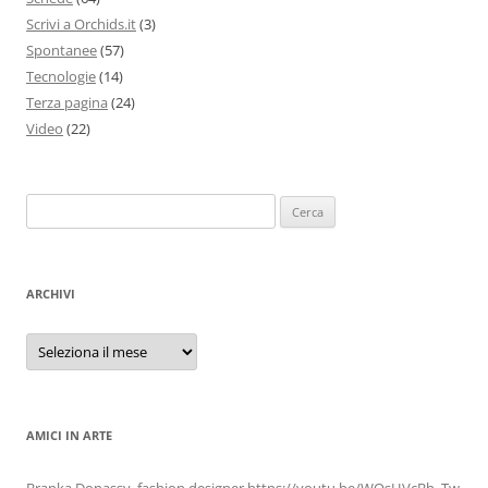
Scrivi a Orchids.it
(3)
Spontanee
(57)
Tecnologie
(14)
Terza pagina
(24)
Video
(22)
Ricerca
per:
ARCHIVI
Archivi
AMICI IN ARTE
Branka Donassy, fashion designer https://youtu.be/WOsHVcBh_Tw