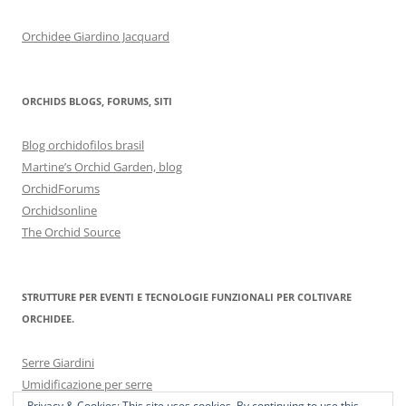
Orchidee Giardino Jacquard
ORCHIDS BLOGS, FORUMS, SITI
Blog orchidofilos brasil
Martine’s Orchid Garden, blog
OrchidForums
Orchidsonline
The Orchid Source
STRUTTURE PER EVENTI E TECNOLOGIE FUNZIONALI PER COLTIVARE
ORCHIDEE.
Serre Giardini
Umidificazione per serre
Privacy & Cookies: This site uses cookies. By continuing to use this