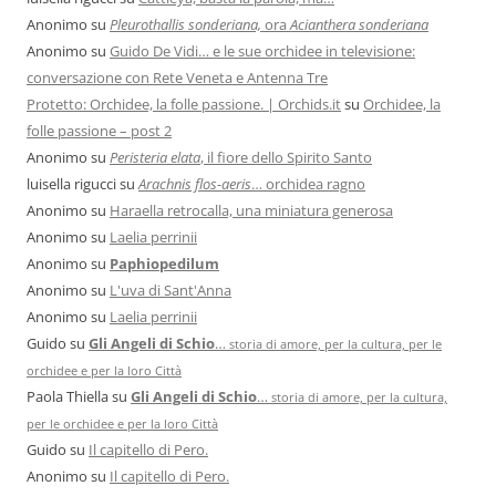
Anonimo
su
Pleurothallis sonderiana,
ora
Acianthera sonderiana
Anonimo
su
Guido De Vidi… e le sue orchidee in televisione:
conversazione con Rete Veneta e Antenna Tre
Protetto: Orchidee, la folle passione. | Orchids.it
su
Orchidee, la
folle passione – post 2
Anonimo
su
Peristeria elata
, il fiore dello Spirito Santo
luisella rigucci
su
Arachnis flos-aeris
… orchidea ragno
Anonimo
su
Haraella retrocalla, una miniatura generosa
Anonimo
su
Laelia perrinii
Anonimo
su
Paphiopedilum
Anonimo
su
L'uva di Sant'Anna
Anonimo
su
Laelia perrinii
Guido
su
Gli Angeli di Schio
…
storia di amore, per la cultura, per le
orchidee e per la loro Città
Paola Thiella
su
Gli Angeli di Schio
…
storia di amore, per la cultura,
per le orchidee e per la loro Città
Guido
su
Il capitello di Pero.
Anonimo
su
Il capitello di Pero.