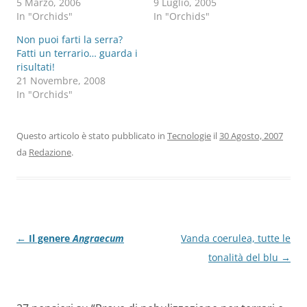
5 Marzo, 2006
9 Luglio, 2005
In "Orchids"
In "Orchids"
Non puoi farti la serra?
Fatti un terrario… guarda i
risultati!
21 Novembre, 2008
In "Orchids"
Questo articolo è stato pubblicato in
Tecnologie
il
30 Agosto, 2007
da
Redazione
.
Navigazione
←
Il genere
Angraecum
Vanda coerulea, tutte le
articolo
tonalità del blu
→