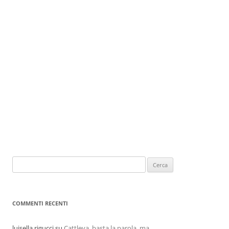
COMMENTI RECENTI
luisella rigucci
su
Cattleya, basta la parola, ma…