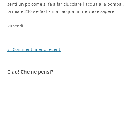
senti un po come si fa a far ciucciare l acqua alla pompa…
la mia è 230 v e 5o hz ma l acqua nn ne vuole sapere
↓
Rispondi
Navigazione
← Commenti meno recenti
commenti
Ciao! Che ne pensi?