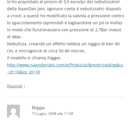
Io ho acquistato al prezzo di 3,5 euro/pz dei nebulizzatori
della NaanDan Jain, ogniuno conta 4 nebulizzatiri disposti
a croce, a questi ho modificato la valvola a pressione contro
lo sgocciolamento (aprendoli e tagliandone un pò la molla)
in modo che funzionassero con pressione di 2,7Bar invece
di 4Bar.
Nebulizza, creando un effetto nebbia un raggio di ben 90
cm, e microgoccie di circa 50-80 micron.
Il modello si chiama Fogger,
http://www.naandanjain.com/e/Products/&mod=catalog&cc
_id=16&cp_id=18
↓
Rispondi
filippo
15 Luglio, 2008 alle 11:58