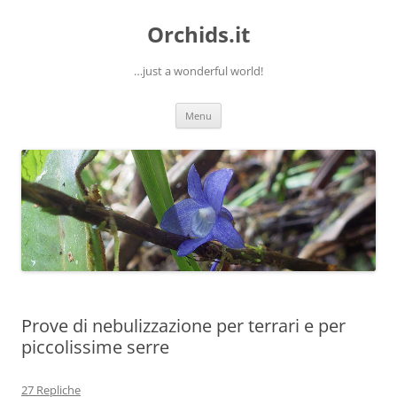
Orchids.it
…just a wonderful world!
Vai
Menu
al
contenuto
Prove di nebulizzazione per terrari e per
piccolissime serre
27 Repliche