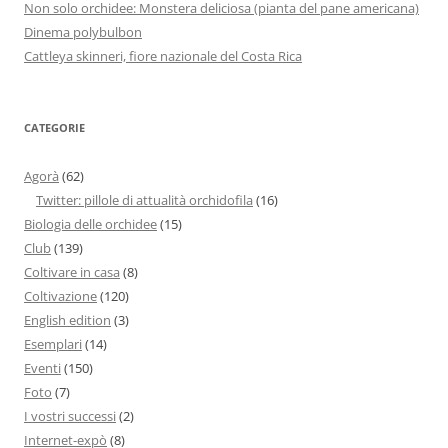
Non solo orchidee: Monstera deliciosa (pianta del pane americana)
Dinema polybulbon
Cattleya skinneri, fiore nazionale del Costa Rica
CATEGORIE
Agorà
(62)
Twitter: pillole di attualità orchidofila
(16)
Biologia delle orchidee
(15)
Club
(139)
Coltivare in casa
(8)
Coltivazione
(120)
English edition
(3)
Esemplari
(14)
Eventi
(150)
Foto
(7)
I vostri successi
(2)
Internet-expò
(8)