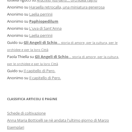
Anonimo
su
Haraella retrocalla, una miniatura generosa
Anonimo
su
Laelia perrinii
Anonimo
su
Paphiopedilum
Anonimo
su
L'uva di Sant'Anna
Anonimo
su
Laelia perrinii
Guido
su
Gli Angeli di Schio
…
storia di amore, per la cultura, per le
orchidee e per la loro Città
Paola Thiella
su
Gli Angeli di Schio
…
storia di amore, per la cultura,
per le orchidee e per la loro Città
Guido
su
Il capitello di Pero.
Anonimo
su
Il capitello di Pero.
CLASSIFICA ARTICOLI E PAGINE
Schede di coltivazione
Anna Maria Botticelli se nè andata l'ultimo giorno di Marzo
Esemplari