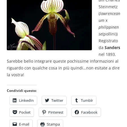
Steinmetz
(
lawrencean
um
x
philippinen
se
(pollini))
Registrato
da
Sanders
nel 1893.
Sarebbe bello integrare queste pochissime informazioni al
riguardo con qualche cosa in più quindi…non esitate a dire
la vostra!
Condividi questo:
LinkedIn
Twitter
Tumblr
Pocket
Pinterest
Facebook
E-mail
Stampa