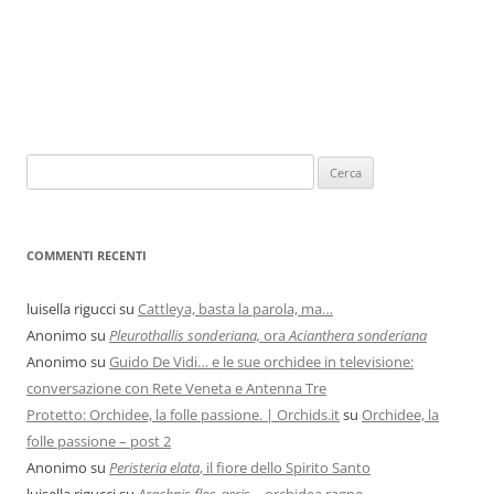
COMMENTI RECENTI
luisella rigucci
su
Cattleya, basta la parola, ma…
Anonimo
su
Pleurothallis sonderiana,
ora
Acianthera sonderiana
Anonimo
su
Guido De Vidi… e le sue orchidee in televisione:
conversazione con Rete Veneta e Antenna Tre
Protetto: Orchidee, la folle passione. | Orchids.it
su
Orchidee, la
folle passione – post 2
Anonimo
su
Peristeria elata
, il fiore dello Spirito Santo
luisella rigucci
su
Arachnis flos-aeris
… orchidea ragno