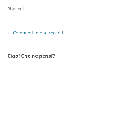
↓
Rispondi
Navigazione
← Commenti meno recenti
commenti
Ciao! Che ne pensi?