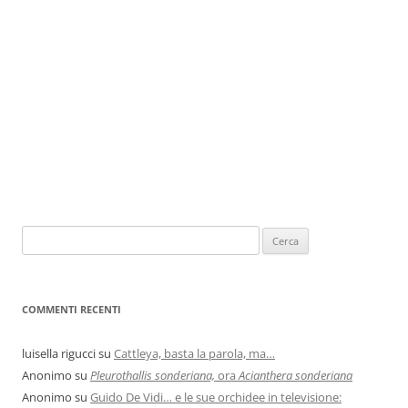
COMMENTI RECENTI
luisella rigucci
su
Cattleya, basta la parola, ma…
Anonimo
su
Pleurothallis sonderiana,
ora
Acianthera sonderiana
Anonimo
su
Guido De Vidi… e le sue orchidee in televisione: