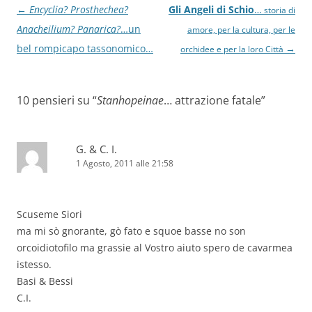
Navigazione
←
Encyclia? Prosthechea?
Gli Angeli di Schio
…
storia di
articolo
Anacheilium? Panarica?
…un
amore, per la cultura, per le
bel rompicapo tassonomico…
→
orchidee e per la loro Città
10 pensieri su “
Stanhopeinae
… attrazione fatale
”
G. & C. I.
1 Agosto, 2011 alle 21:58
Scuseme Siori
ma mi sò gnorante, gò fato e squoe basse no son
orcoidiotofilo ma grassie al Vostro aiuto spero de cavarmea
istesso.
Basi & Bessi
C.I.