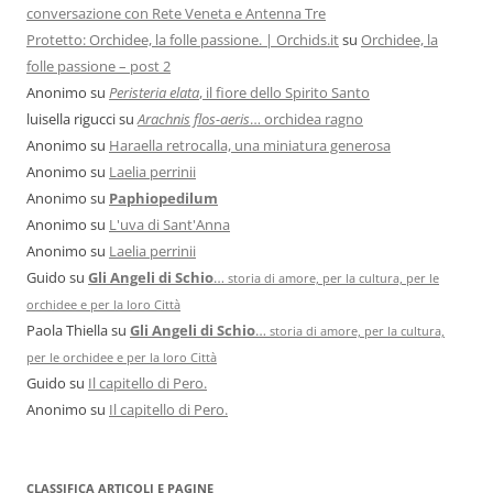
conversazione con Rete Veneta e Antenna Tre
Protetto: Orchidee, la folle passione. | Orchids.it
su
Orchidee, la
folle passione – post 2
Anonimo
su
Peristeria elata
, il fiore dello Spirito Santo
luisella rigucci
su
Arachnis flos-aeris
… orchidea ragno
Anonimo
su
Haraella retrocalla, una miniatura generosa
Anonimo
su
Laelia perrinii
Anonimo
su
Paphiopedilum
Anonimo
su
L'uva di Sant'Anna
Anonimo
su
Laelia perrinii
Guido
su
Gli Angeli di Schio
…
storia di amore, per la cultura, per le
orchidee e per la loro Città
Paola Thiella
su
Gli Angeli di Schio
…
storia di amore, per la cultura,
per le orchidee e per la loro Città
Guido
su
Il capitello di Pero.
Anonimo
su
Il capitello di Pero.
CLASSIFICA ARTICOLI E PAGINE