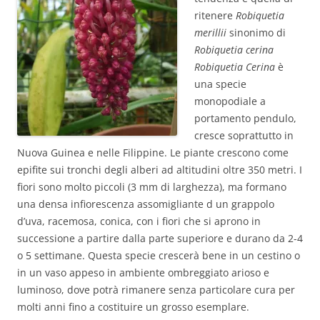
ritenere
Robiquetia
merillii
sinonimo di
Robiquetia cerina
Robiquetia Cerina
è
una specie
monopodiale a
portamento pendulo,
cresce soprattutto in
Nuova Guinea e nelle Filippine. Le piante crescono come
epifite sui tronchi degli alberi ad altitudini oltre 350 metri. I
fiori sono molto piccoli (3 mm di larghezza), ma formano
una densa infiorescenza assomigliante d un grappolo
d’uva, racemosa, conica, con i fiori che si aprono in
successione a partire dalla parte superiore e durano da 2-4
o 5 settimane. Questa specie crescerà bene in un cestino o
in un vaso appeso in ambiente ombreggiato arioso e
luminoso, dove potrà rimanere senza particolare cura per
molti anni fino a costituire un grosso esemplare.