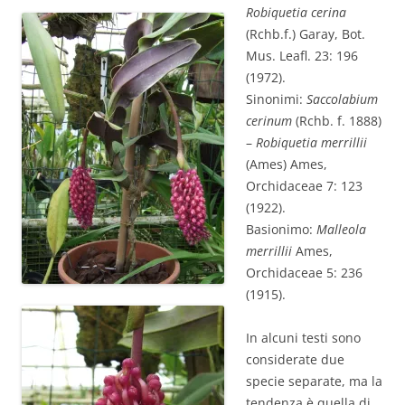
Robiquetia cerina
(Rchb.f.) Garay, Bot.
Mus. Leafl. 23: 196
(1972).
Sinonimi:
Saccolabium
cerinum
(Rchb. f. 1888)
–
Robiquetia merrillii
(Ames) Ames,
Orchidaceae 7: 123
(1922).
Basionimo:
Malleola
merrillii
Ames,
Orchidaceae 5: 236
(1915).
In alcuni testi sono
considerate due
specie separate, ma la
tendenza è quella di