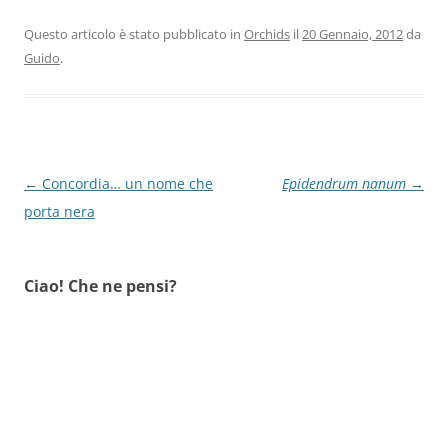
Questo articolo è stato pubblicato in
Orchids
il
20 Gennaio, 2012
da
Guido
.
Navigazione
←
Concordia… un nome che
Epidendrum nanum
→
articolo
porta nera
Ciao! Che ne pensi?