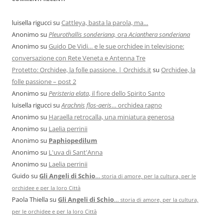
luisella rigucci
su
Cattleya, basta la parola, ma…
Anonimo
su
Pleurothallis sonderiana,
ora
Acianthera sonderiana
Anonimo
su
Guido De Vidi… e le sue orchidee in televisione:
conversazione con Rete Veneta e Antenna Tre
Protetto: Orchidee, la folle passione. | Orchids.it
su
Orchidee, la
folle passione – post 2
Anonimo
su
Peristeria elata
, il fiore dello Spirito Santo
luisella rigucci
su
Arachnis flos-aeris
… orchidea ragno
Anonimo
su
Haraella retrocalla, una miniatura generosa
Anonimo
su
Laelia perrinii
Anonimo
su
Paphiopedilum
Anonimo
su
L'uva di Sant'Anna
Anonimo
su
Laelia perrinii
Guido
su
Gli Angeli di Schio
…
storia di amore, per la cultura, per le
orchidee e per la loro Città
Paola Thiella
su
Gli Angeli di Schio
…
storia di amore, per la cultura,
per le orchidee e per la loro Città