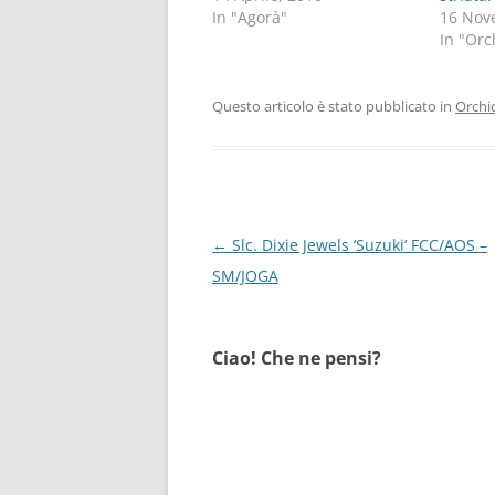
In "Agorà"
16 Nov
In "Orc
Questo articolo è stato pubblicato in
Orchi
Navigazione
←
Slc. Dixie Jewels ‘Suzuki’ FCC/AOS –
articolo
SM/JOGA
Ciao! Che ne pensi?