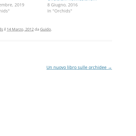
embre, 2019
8 Giugno, 2016
hids"
In "Orchids"
ds
il
14 Marzo, 2012
da
Guido
.
Un nuovo libro sulle orchidee
→