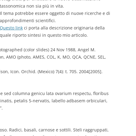
tassonomica non sia più in vita.
Il tema potrebbe essere oggetto di nuove ricerche e di
approfondimenti scientifici.
Questo link
ci porta alla descrizione originaria della
quale riporto sintesi in questo mio articolo.
otographed (color slides) 24 Nov 1988, Angel M.
ation, AMO (photo, AMES, COL, K, MO, QCA, QCNE, SEL,
n, Icon. Orchid. (Mexico) 7(4): t. 705. 2004[2005].
e sed columna genicu lata ovarium respectu, floribus
natis, petalis 5-nervatis, labello adbasem orbiculari,
”.
. Radici, basali, carnose e sottili. Steli raggruppati,