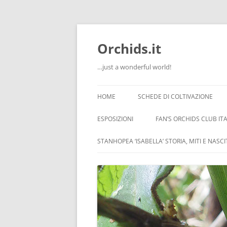
Orchids.it
…just a wonderful world!
HOME
SCHEDE DI COLTIVAZIONE
INFO
ESPOSIZIONI
FAN’S ORCHIDS CLUB ITA
LA SERRA DI GUIDO
STANHOPEA ‘ISABELLA’ STORIA, MITI E NASC