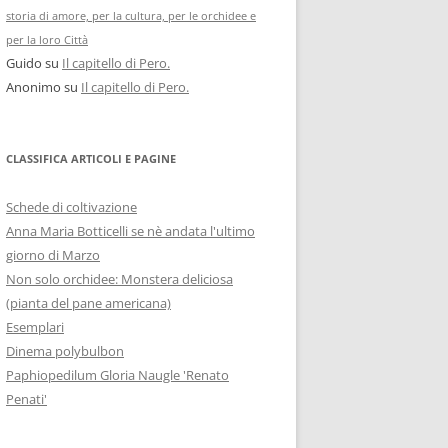
storia di amore, per la cultura, per le orchidee e
per la loro Città
Guido
su
Il capitello di Pero.
Anonimo
su
Il capitello di Pero.
CLASSIFICA ARTICOLI E PAGINE
Schede di coltivazione
Anna Maria Botticelli se nè andata l'ultimo
giorno di Marzo
Non solo orchidee: Monstera deliciosa
(pianta del pane americana)
Esemplari
Dinema polybulbon
Paphiopedilum Gloria Naugle 'Renato
Penati'