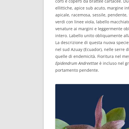
corti e coperti da brattee cartacee. Du
ellittiche, apice sub acuto, margine in
apicale, racemosa, sessile, pendente, f
verdi con linee viola, labello macchiato
venature ai margini e leggermente obliq
intero. Labello unito obliquamente all
La descrizione di questa nuova specie s
nel sud Azuay (Ecuador), nelle serre d
quelle di endemicità. Fioritura nel m
Epidendrum Andreettae
è incluso nel g
portamento pendente.