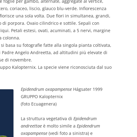
e foglie per gambo, alternate, aggregate al vertice,
tero, coriaceo, liscio, glauco blu-verde. Infiorescenza
iorisce una sola volta. Due fiori in simultanea, grandi,
 di porpora. Ovaio cilindrico e sottile. Sepali con
ui. Petali estesi, ovati, acuminati, a 5 nervi, margine
a colonna.
i basa su fotografie fatte alla singola pianta coltivata,
i Padre Angelo Andreetta, ad altitudini più elevate di
ese di novembre.
ruppo Kalopternix. La specie viene riconosciuta dal suo
Epidendrum oxapampense
Hágsater 1999
GRUPPO Kalopternix
(foto Ecuagenera)
La struttura vegetativa di
Epidendrum
andreettae
è molto simile a
Epidendrum
oxapampense
(vedi foto a sinistra) e