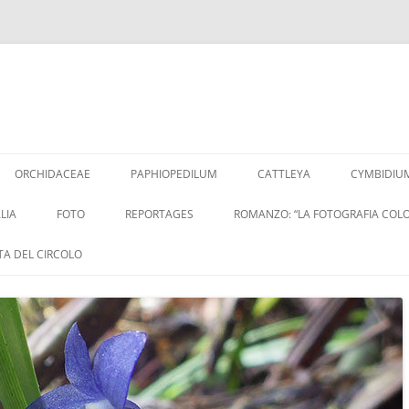
Vai
al
ORCHIDACEAE
PAPHIOPEDILUM
CATTLEYA
CYMBIDIU
contenuto
LIA
FOTO
REPORTAGES
ROMANZO: “LA FOTOGRAFIA COLO
ITA DEL CIRCOLO