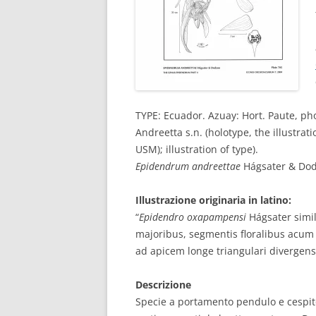
TYPE: Ecuador. Azuay: Hort. Paute, ph
Andreetta s.n. (holotype, the illustr
USM); illustration of type).
Epidendrum andreettae
Hágsater & Dodso
Illustrazione originaria in latino:
“
Epidendro oxapampensi
Hágsater simil
majoribus, segmentis floralibus acum i
ad apicem longe triangulari divergens
Descrizione
Specie a portamento pendulo e cespitoso