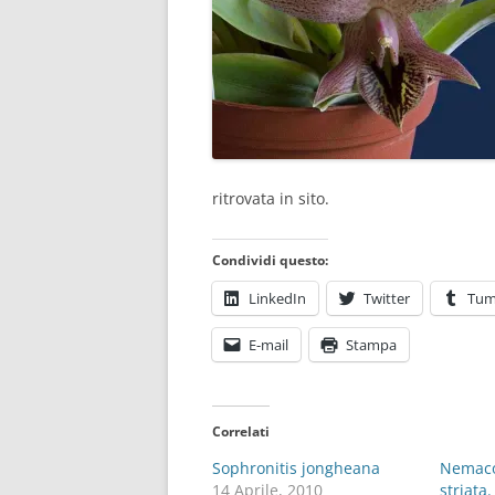
ritrovata in sito.
Condividi questo:
LinkedIn
Twitter
Tum
E-mail
Stampa
Correlati
Sophronitis jongheana
Nemaco
14 Aprile, 2010
striata.