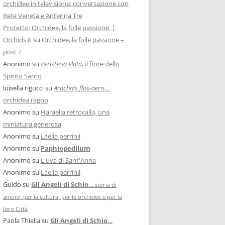
orchidee in televisione: conversazione con
Rete Veneta e Antenna Tre
Protetto: Orchidee, la folle passione. |
Orchids.it
su
Orchidee, la folle passione –
post 2
Anonimo
su
Peristeria elata
, il fiore dello
Spirito Santo
luisella rigucci
su
Arachnis flos-aeris
…
orchidea ragno
Anonimo
su
Haraella retrocalla, una
miniatura generosa
Anonimo
su
Laelia perrinii
Anonimo
su
Paphiopedilum
Anonimo
su
L'uva di Sant'Anna
Anonimo
su
Laelia perrinii
Guido
su
Gli Angeli di Schio
…
storia di
amore, per la cultura, per le orchidee e per la
loro Città
Paola Thiella
su
Gli Angeli di Schio
…