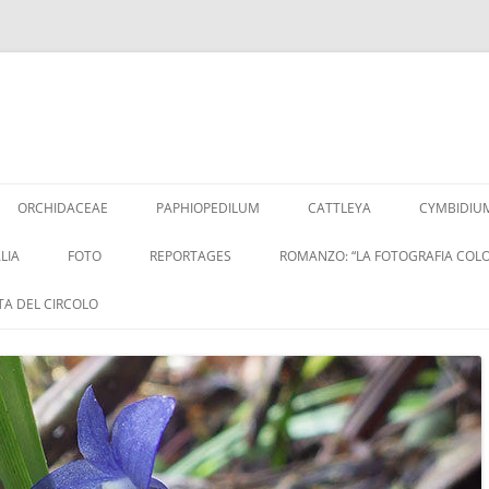
Vai
al
ORCHIDACEAE
PAPHIOPEDILUM
CATTLEYA
CYMBIDIU
contenuto
LIA
FOTO
REPORTAGES
ROMANZO: “LA FOTOGRAFIA COLO
ITA DEL CIRCOLO