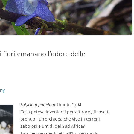
i fiori emanano l’odore delle
any
Satyrium pumilum
Thunb. 1794
Cosa poteva inventarsi per attirare gli insetti
pronubi, un’orchidea che vive in terreni
sabbiosi e umidi del Sud Africa?
Timoteo van der Niet dell’Università di