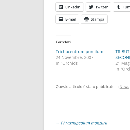
LinkedIn
Twitter
Tum
E-mail
Stampa
Correlati
Trichocentrum pumilum
TRIBUT
24 Novembre, 2007
SECON
In "Orchids"
21 Mag
In "Orc
Questo articolo è stato pubblicato in
News
Navigazione
←
Phragmipedium manzurii