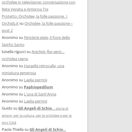
orchidee in televisione: conversazione con
Rete Veneta e Antenna Tre
Protetto: Orchidee, la folle passione. |
Orchids.it
su
Orchidee, la folle passione –
post 2
Anonimo
su
Peristeria elata
, il fiore dello
Spirito Santo
luisella rigucci
su
Arachnis flos-aeris
…
orchidea ragno
Anonimo
su
Haraella retrocalla, una
miniatura generosa
Anonimo
su
Laelia perrinii
Anonimo
su
Paphiopedilum
Anonimo
su
L'uva di Sant'Anna
Anonimo
su
Laelia perrinii
Guido
su
Gli Angeli di Schio
…
storia di
amore, per la cultura, per le orchidee e per la
loro Città
Paola Thiella
su
Gli Angeli di Schio
…