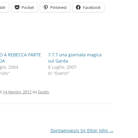
blr
Pocket
Pinterest
Facebook
O A REBECCA PARTE
7.7.7 una giornata magica
DA
sul Garda
gio, 2004
8 Luglio, 2007
hids"
In "Eventi"
il
14 Agosto, 2012
da
Guido
.
Doritaenopsis Sir Elton John
→