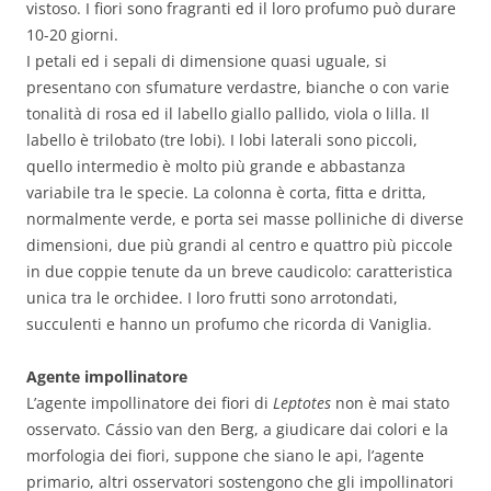
vistoso. I fiori sono fragranti ed il loro profumo può durare
10-20 giorni.
I petali ed i sepali di dimensione quasi uguale, si
presentano con sfumature verdastre, bianche o con varie
tonalità di rosa ed il labello giallo pallido, viola o lilla. Il
labello è trilobato (tre lobi). I lobi laterali sono piccoli,
quello intermedio è molto più grande e abbastanza
variabile tra le specie. La colonna è corta, fitta e dritta,
normalmente verde, e porta sei masse polliniche di diverse
dimensioni, due più grandi al centro e quattro più piccole
in due coppie tenute da un breve caudicolo: caratteristica
unica tra le orchidee. I loro frutti sono arrotondati,
succulenti e hanno un profumo che ricorda di Vaniglia.
Agente impollinatore
L’agente impollinatore dei fiori di
Leptotes
non è mai stato
osservato. Cássio van den Berg, a giudicare dai colori e la
morfologia dei fiori, suppone che siano le api, l’agente
primario, altri osservatori sostengono che gli impollinatori