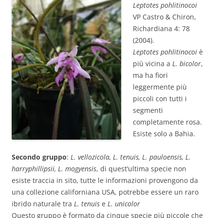
Leptotes pohlitinocoi
VP Castro & Chiron,
Richardiana 4: 78
(2004).
Leptotes pohlitinocoi
è
più vicina a
L. bicolor
,
ma ha fiori
leggermente più
piccoli con tutti i
segmenti
completamente rosa.
Esiste solo a Bahia.
Secondo gruppo
:
L. vellozicola, L. tenuis, L. pauloensis, L.
harryphillipsii, L. mogyensis
, di quest’ultima specie non
esiste traccia in sito, tutte le informazioni provengono da
una collezione californiana USA, potrebbe essere un raro
ibrido naturale tra
L. tenuis
e
L. unicolor
Questo gruppo è formato da cinque specie più piccole che