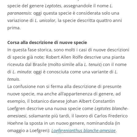
specie del genere
Leptotes
, assegnandole il nome
L.
paranaensis
: oggi questa specie è considerata solo una
variazione di
L. unicolor
, la specie descritta quattro anni
prima.
Corsa alla descrizione di nuove specie
In questa fase storica, sono molti i casi di nuove descrizioni
di specie già note; Robert Allen Rolfe descrive una pianta
ricevuta dal Brasile (molto simile alla
L. tenuis
) con il nome
di
L. minuta
: oggi è conosciuta come una variante di
L.
tenuis
.
La confusione non si ferma alla descrizione di presunte
nuove specie, ma anche all’appartenenza di genere, ad
esempio, il botanico danese Johan Albert Constantin
Loefgren descrive una nuova specie come
Leptotes blanche-
amesiaesi
, solamante più tardi, il lavoro di Carlos Frederico
Hoehne la sposta in un nuovo genere, nominandola (in
omaggio a Loefgren):
Loefgrenianthus blanche-amesiae
.