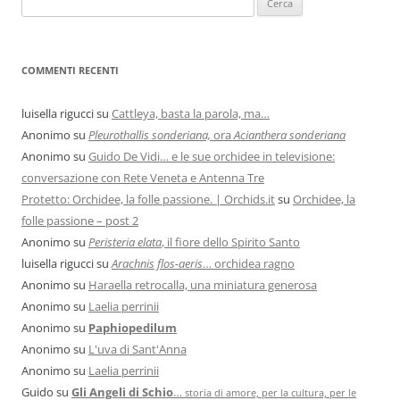
COMMENTI RECENTI
luisella rigucci
su
Cattleya, basta la parola, ma…
Anonimo
su
Pleurothallis sonderiana,
ora
Acianthera sonderiana
Anonimo
su
Guido De Vidi… e le sue orchidee in televisione:
conversazione con Rete Veneta e Antenna Tre
Protetto: Orchidee, la folle passione. | Orchids.it
su
Orchidee, la
folle passione – post 2
Anonimo
su
Peristeria elata
, il fiore dello Spirito Santo
luisella rigucci
su
Arachnis flos-aeris
… orchidea ragno
Anonimo
su
Haraella retrocalla, una miniatura generosa
Anonimo
su
Laelia perrinii
Anonimo
su
Paphiopedilum
Anonimo
su
L'uva di Sant'Anna
Anonimo
su
Laelia perrinii
Guido
su
Gli Angeli di Schio
…
storia di amore, per la cultura, per le