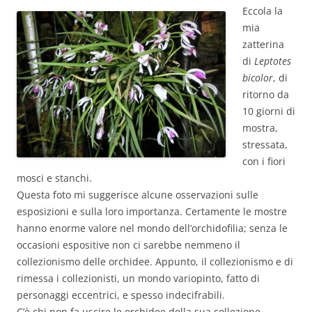
Eccola la
mia
zatterina
di
Leptotes
bicolor
, di
ritorno da
10 giorni di
mostra,
stressata,
con i fiori
mosci e stanchi.
Questa foto mi suggerisce alcune osservazioni sulle
esposizioni e sulla loro importanza. Certamente le mostre
hanno enorme valore nel mondo dell’orchidofilia; senza le
occasioni espositive non ci sarebbe nemmeno il
collezionismo delle orchidee. Appunto, il collezionismo e di
rimessa i collezionisti, un mondo variopinto, fatto di
personaggi eccentrici, e spesso indecifrabili.
C’è chi non fa uscire le orchidee della sua collezione