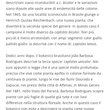
descrizioni siano riconducibili a
L. bicolor
e le variazioni
siano dovute alle vaste aree di endemicità delle colonie.
Nel 1865, da una località sconosciuta in Brasile giunge a
Heinrich Gustav Reichenbach, una nuova pianta, che
diventerà la seconda specie del genere. In questo caso il
campione è molto diverso da
Leptotes bicolor
, fiori più
piccoli e meno arrotondati, con ampi segmenti color giallo
pallido giallo: la descrive con il nome di:
Leptotes tenuis
.
Dodici anni dopo, il botanico brasiliano João Barbosa
Rodrigues descrive la terza specie:
Leptotes unicolor
. Nei
suoi appunti si legge che è una specie molto profumata,
precisa che vive come pianta epifita in colonie formate da
centinaia di piante, lungo le rive dei fiumi Dourado e
Sapucai, nei pressi della città di Alfenas, in Minas Gerais.
Nel 1881, nello Stato del Paraná, Barbosa Rodrigues scopre
piante con più foglie di quelle già note e con lievi
differenze nella struttura floreale. Anche in questo caso il
botanico non esita a descrivere la pianta come nuova