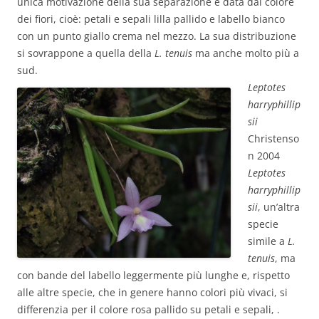
unica motivazione della sua separazione è data dal colore
dei fiori, cioè: petali e sepali lilla pallido e labello bianco
con un punto giallo crema nel mezzo. La sua distribuzione
si sovrappone a quella della
L. tenuis
ma anche molto più a
sud.
Leptotes
harryphillip
sii
Christenso
n 2004
Leptotes
harryphillip
sii
, un’altra
specie
simile a
L.
tenuis
, ma
con bande del labello leggermente più lunghe e, rispetto
alle altre specie, che in genere hanno colori più vivaci, si
differenzia per il colore rosa pallido su petali e sepali, .