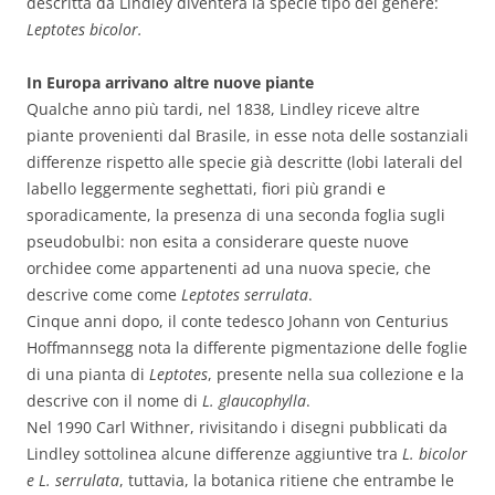
descritta da Lindley diventerà la specie tipo del genere:
Leptotes bicolor.
In Europa arrivano altre nuove piante
Qualche anno più tardi, nel 1838, Lindley riceve altre
piante provenienti dal Brasile, in esse nota delle sostanziali
differenze rispetto alle specie già descritte (lobi laterali del
labello leggermente seghettati, fiori più grandi e
sporadicamente, la presenza di una seconda foglia sugli
pseudobulbi: non esita a considerare queste nuove
orchidee come appartenenti ad una nuova specie, che
descrive come come
Leptotes serrulata
.
Cinque anni dopo, il conte tedesco Johann von Centurius
Hoffmannsegg nota la differente pigmentazione delle foglie
di una pianta di
Leptotes
, presente nella sua collezione e la
descrive con il nome di
L. glaucophylla
.
Nel 1990 Carl Withner, rivisitando i disegni pubblicati da
Lindley sottolinea alcune differenze aggiuntive tra
L. bicolor
e L. serrulata
, tuttavia, la botanica ritiene che entrambe le