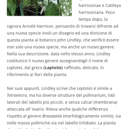
harrisoniae e Cattleya
harrisoniana. Poco
tempo dopo, la
signora Arnold Harrison, pensando di trovarsi difronte ad
una nuova specie inviò un disegno ed una divisione di
questa pianta al botanico John Lindley, che verificò essere
non solo una nuova specie, ma anche un nuovo genere.
Nella sua descrizione, data nello stesso anno, Lindley
costituisce il nuovo genere assegnandogli il nome di
Leptotes
, dal greco
(Leptotis)
raffinato, delicato, in
riferimento ai fiori della pianta.
Nei suoi appunti, Lindley scrive che
Leptote
s è simile a
Tetramicra
, ma ha diverse strutture del pollinarium, lobi
laterali del labello più piccoli, e senza calcar (membrana)
attaccata all’ ovario. Rileva anche qualche differenza
rispetto al genere
Brassavola
(morfologicamente simile), sia
nelle masse polliniche sia nel labello trilobato. La pianta