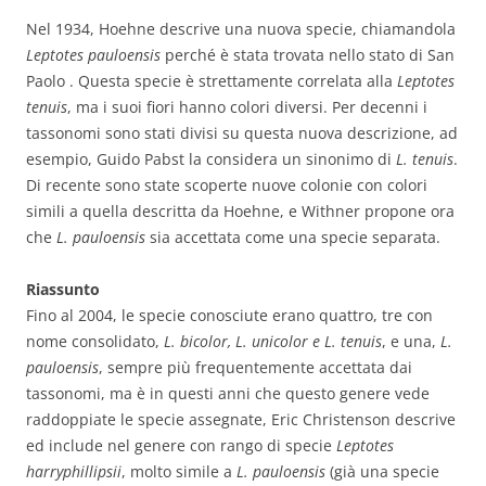
Nel 1934, Hoehne descrive una nuova specie, chiamandola
Leptotes pauloensis
perché è stata trovata nello stato di San
Paolo . Questa specie è strettamente correlata alla
Leptotes
tenuis
, ma i suoi fiori hanno colori diversi. Per decenni i
tassonomi sono stati divisi su questa nuova descrizione, ad
esempio, Guido Pabst la considera un sinonimo di
L. tenuis
.
Di recente sono state scoperte nuove colonie con colori
simili a quella descritta da Hoehne, e Withner propone ora
che
L. pauloensis
sia accettata come una specie separata.
Riassunto
Fino al 2004, le specie conosciute erano quattro, tre con
nome consolidato,
L. bicolor, L. unicolor e L. tenuis
, e una,
L.
pauloensis
, sempre più frequentemente accettata dai
tassonomi, ma è in questi anni che questo genere vede
raddoppiate le specie assegnate, Eric Christenson descrive
ed include nel genere con rango di specie
Leptotes
harryphillipsii
, molto simile a
L. pauloensis
(già una specie