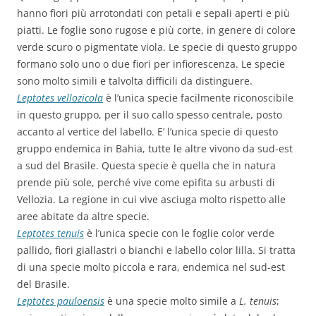
hanno fiori più arrotondati con petali e sepali aperti e più
piatti. Le foglie sono rugose e più corte, in genere di colore
verde scuro o pigmentate viola. Le specie di questo gruppo
formano solo uno o due fiori per infiorescenza. Le specie
sono molto simili e talvolta difficili da distinguere.
Leptotes vellozicola
è l’unica specie facilmente riconoscibile
in questo gruppo, per il suo callo spesso centrale, posto
accanto al vertice del labello. E’ l’unica specie di questo
gruppo endemica in Bahia, tutte le altre vivono da sud-est
a sud del Brasile. Questa specie è quella che in natura
prende più sole, perché vive come epifita su arbusti di
Vellozia. La regione in cui vive asciuga molto rispetto alle
aree abitate da altre specie.
Leptotes tenuis
è l’unica specie con le foglie color verde
pallido, fiori giallastri o bianchi e labello color lilla. Si tratta
di una specie molto piccola e rara, endemica nel sud-est
del Brasile.
Leptotes pauloensis
è una specie molto simile a
L. tenuis
;