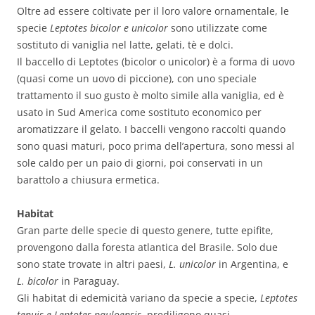
Oltre ad essere coltivate per il loro valore ornamentale, le
specie
Leptotes bicolor e unicolor
sono utilizzate come
sostituto di vaniglia nel latte, gelati, tè e dolci.
Il baccello di Leptotes (bicolor o unicolor) è a forma di uovo
(quasi come un uovo di piccione), con uno speciale
trattamento il suo gusto è molto simile alla vaniglia, ed è
usato in Sud America come sostituto economico per
aromatizzare il gelato. I baccelli vengono raccolti quando
sono quasi maturi, poco prima dell’apertura, sono messi al
sole caldo per un paio di giorni, poi conservati in un
barattolo a chiusura ermetica.
Habitat
Gran parte delle specie di questo genere, tutte epifite,
provengono dalla foresta atlantica del Brasile. Solo due
sono state trovate in altri paesi,
L. unicolor
in Argentina, e
L. bicolor
in Paraguay.
Gli habitat di edemicità variano da specie a specie,
Leptotes
tenuis e Leptotes pauloensis
, prediligono quasi