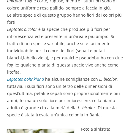
unicolor
: foglie corte, rugose, mentre i suoi fiori sono di
colore uniforme rosa pallido, sempre a faccia in giù.
Le altre specie di questo gruppo hanno fiori dai colori più
forti.
Leptotes bicolor
è la specie che produce più fiori per
infiorescenza ed è presente in un’areale più ampio. Si
tratta di una specie variabile, anche se è facilmente
individuabile per il colore dei fiori (sepali e petali
bianchi,labello viola), e per qualche pseudobulbo con due
foglie: qualche pianta di questa specie vive anche come
litofita.
Leptotes bohnkiana
ha alcune somiglianze con
L. bicolor
,
tuttavia, i suoi fiori sono un terzo delle dimensioni di
quest’ultima, petali e sepali sono proporzionalmente più
ampi, forma un solo fiore per infiorescenza e la pianta
adulta è grande circa la metà della
L. bicolor
. Di questa
specie è stata trovata un’unica colonia in Bahia.
Foto a sinistra: