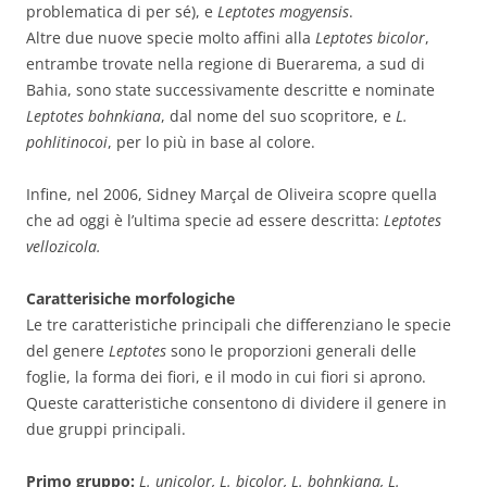
problematica di per sé), e
Leptotes mogyensis
.
Altre due nuove specie molto affini alla
Leptotes bicolor
,
entrambe trovate nella regione di Buerarema, a sud di
Bahia, sono state successivamente descritte e nominate
Leptotes bohnkiana
, dal nome del suo scopritore, e
L.
pohlitinocoi
, per lo più in base al colore.
Infine, nel 2006, Sidney Marçal de Oliveira scopre quella
che ad oggi è l’ultima specie ad essere descritta:
Leptotes
vellozicola.
Caratterisiche morfologiche
Le tre caratteristiche principali che differenziano le specie
del genere
Leptotes
sono le proporzioni generali delle
foglie, la forma dei fiori, e il modo in cui fiori si aprono.
Queste caratteristiche consentono di dividere il genere in
due gruppi principali.
Primo gruppo:
L. unicolor, L. bicolor, L. bohnkiana, L.