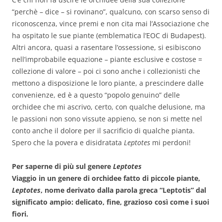
“perchè – dice – si rovinano”, qualcuno, con scarso senso di
riconoscenza, vince premi e non cita mai l’Associazione che
ha ospitato le sue piante (emblematica l’EOC di Budapest).
Altri ancora, quasi a rasentare l’ossessione, si esibiscono
nell’improbabile equazione – piante esclusive e costose =
collezione di valore – poi ci sono anche i collezionisti che
mettono a disposizione le loro piante, a prescindere dalle
convenienze, ed è a questo “popolo genuino” delle
orchidee che mi ascrivo, certo, con qualche delusione, ma
le passioni non sono vissute appieno, se non si mette nel
conto anche il dolore per il sacrificio di qualche pianta.
Spero che la povera e disidratata
Leptotes
mi perdoni!
Per saperne di più sul genere
Leptotes
Viaggio in un genere di orchidee fatto di piccole piante,
Leptotes
, nome derivato dalla parola greca “Leptotis” dal
significato ampio: delicato, fine, grazioso così come i suoi
fiori.