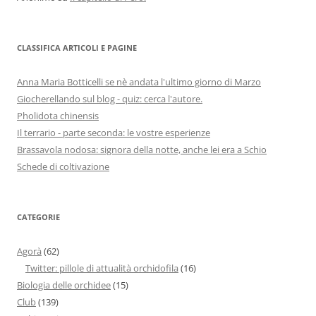
CLASSIFICA ARTICOLI E PAGINE
Anna Maria Botticelli se nè andata l'ultimo giorno di Marzo
Giocherellando sul blog - quiz: cerca l'autore.
Pholidota chinensis
Il terrario - parte seconda: le vostre esperienze
Brassavola nodosa: signora della notte, anche lei era a Schio
Schede di coltivazione
CATEGORIE
Agorà
(62)
Twitter: pillole di attualità orchidofila
(16)
Biologia delle orchidee
(15)
Club
(139)