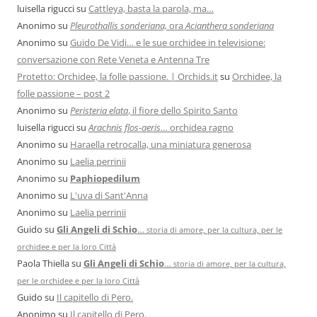
luisella rigucci
su
Cattleya, basta la parola, ma…
Anonimo
su
Pleurothallis sonderiana,
ora
Acianthera sonderiana
Anonimo
su
Guido De Vidi… e le sue orchidee in televisione:
conversazione con Rete Veneta e Antenna Tre
Protetto: Orchidee, la folle passione. | Orchids.it
su
Orchidee, la
folle passione – post 2
Anonimo
su
Peristeria elata
, il fiore dello Spirito Santo
luisella rigucci
su
Arachnis flos-aeris
… orchidea ragno
Anonimo
su
Haraella retrocalla, una miniatura generosa
Anonimo
su
Laelia perrinii
Anonimo
su
Paphiopedilum
Anonimo
su
L'uva di Sant'Anna
Anonimo
su
Laelia perrinii
Guido
su
Gli Angeli di Schio
…
storia di amore, per la cultura, per le
orchidee e per la loro Città
Paola Thiella
su
Gli Angeli di Schio
…
storia di amore, per la cultura,
per le orchidee e per la loro Città
Guido
su
Il capitello di Pero.
Anonimo
su
Il capitello di Pero.