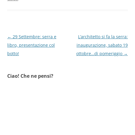
Navigazione
←
29 Settembre: serra e
L’architetto si fa la serra:
articolo
libro, presentazione col
inaugurazione, sabato 19
botto!
ottobre…di pomeriggio
→
Ciao! Che ne pensi?