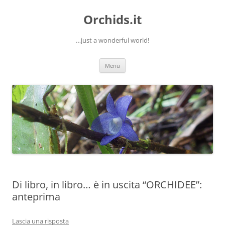
Orchids.it
…just a wonderful world!
Vai
Menu
al
contenuto
Di libro, in libro… è in uscita “ORCHIDEE”:
anteprima
Lascia una risposta