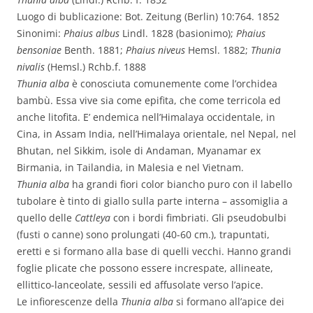
Luogo di bublicazione: Bot. Zeitung (Berlin) 10:764. 1852
Sinonimi:
Phaius albus
Lindl. 1828 (basionimo);
Phaius
bensoniae
Benth. 1881;
Phaius niveus
Hemsl. 1882;
Thunia
nivalis
(Hemsl.) Rchb.f. 1888
Thunia alba
è conosciuta comunemente come l’orchidea
bambù. Essa vive sia come epifita, che come terricola ed
anche litofita. E’ endemica nell’Himalaya occidentale, in
Cina, in Assam India, nell’Himalaya orientale, nel Nepal, nel
Bhutan, nel Sikkim, isole di Andaman, Myanamar ex
Birmania, in Tailandia, in Malesia e nel Vietnam.
Thunia alba
ha grandi fiori color biancho puro con il labello
tubolare è tinto di giallo sulla parte interna – assomiglia a
quello delle
Cattleya
con i bordi fimbriati. Gli pseudobulbi
(fusti o canne) sono prolungati (40-60 cm.), trapuntati,
eretti e si formano alla base di quelli vecchi. Hanno grandi
foglie plicate che possono essere increspate, allineate,
ellittico-lanceolate, sessili ed affusolate verso l’apice.
Le infiorescenze della
Thunia alba
si formano all’apice dei