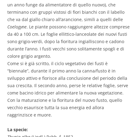
un anno funge da alimentatore di quello nuovo), che
terminano con gruppi vistosi di fiori bianchi con il labello
che va dal giallo chiaro all’arancione, simili a quelli delle
Coelogyne
. Le piante possono raggiungere altezze comprese
da 40 a 100 cm. Le foglie ellittico-lanceolate dei nuovi fusti
sono grigio-verdi, dopo la fioritura ingialliscono e cadono
durante l’anno. I fusti vecchi sono solitamente spogli e di
colore grigio argento.
Come si è già scritto, il ciclo vegetativo dei fusti è
“biennale”, durante il primo anno la canna/fusto è in
sviluppo attivo e fiorisce alla conclusione del periodo della
sua crescita. Il secondo anno, perse le relative foglie, serve
come bacino idrico per alimentare la nuova vegetazione.
Con la maturazione e la fioritura del nuovo fusto, quello
vecchio esaurisce tutta la sua energia ed allora
raggrinzisce e muore.
La specie:
Thunia alba
(Lindl.) Rchb. f. 1852