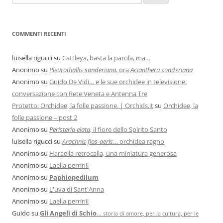
COMMENTI RECENTI
luisella rigucci
su
Cattleya, basta la parola, ma…
Anonimo
su
Pleurothallis sonderiana,
ora
Acianthera sonderiana
Anonimo
su
Guido De Vidi… e le sue orchidee in televisione:
conversazione con Rete Veneta e Antenna Tre
Protetto: Orchidee, la folle passione. | Orchids.it
su
Orchidee, la
folle passione – post 2
Anonimo
su
Peristeria elata
, il fiore dello Spirito Santo
luisella rigucci
su
Arachnis flos-aeris
… orchidea ragno
Anonimo
su
Haraella retrocalla, una miniatura generosa
Anonimo
su
Laelia perrinii
Anonimo
su
Paphiopedilum
Anonimo
su
L'uva di Sant'Anna
Anonimo
su
Laelia perrinii
Guido
su
Gli Angeli di Schio
…
storia di amore, per la cultura, per le