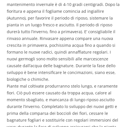
mantenimento invernale è di 4-10 gradi centigradi. Dopo la
fioritura e appena il fogliame comincia ad ingiallire
(Autunno), per favorire il periodo di riposo, sistemare la
pianta in un luogo fresco e asciutto. Il periodo di riposo
durerà tutto l’inverno, fino a primavera). E’ consigliabile il
rinvaso annuale. Rinvasare appena compare una nuova
crescita in primavera, pochissima acqua fino a quando si
formano le nuove radici, quindi annaffiature regolari. I
nuovi germogli sono molto sensibili alle marcescenze
causate dall’acqua delle bagnature. Durante la fase dello
sviluppo è bene intensificare le concimazioni, siano esse,
biologiche o chimiche.
Piante mal coltivate produrranno stelo lungo, e raramente
fiori. Ciò può essere causato da troppa acqua, calore al
momento sbagliato, e mancanza di lungo riposo asciutto
durante l’inverno. Completato lo sviluppo dei nuovi getti e
prima della comparsa dei boccioli dei fiori, cessare le
bagnature fogliari e sostituirle con regolari immersioni del
vaso: durante la fase di sviluppo assicurarsi che la pianta