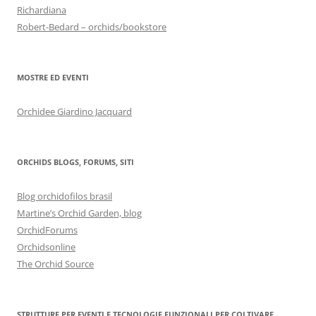
Richardiana
Robert-Bedard – orchids/bookstore
MOSTRE ED EVENTI
Orchidee Giardino Jacquard
ORCHIDS BLOGS, FORUMS, SITI
Blog orchidofilos brasil
Martine’s Orchid Garden, blog
OrchidForums
Orchidsonline
The Orchid Source
STRUTTURE PER EVENTI E TECNOLOGIE FUNZIONALI PER COLTIVARE