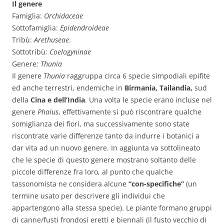
Il genere
Famiglia:
Orchidaceae
Sottofamiglia:
Epidendroideae
Tribù:
Arethuseae
.
Sottotribù:
Coelogyninae
Genere:
Thunia
Il genere
Thunia
raggruppa circa 6 specie simpodiali epifite
ed anche terrestri, endemiche in
Birmania, Tailandia,
sud
della
Cina e dell’India
. Una volta le specie erano incluse nel
genere
Phaius
, effettivamente si può riscontrare qualche
somiglianza dei fiori, ma successivamente sono state
riscontrate varie differenze tanto da indurre i botanici a
dar vita ad un nuovo genere. In aggiunta va sottolineato
che le specie di questo genere mostrano soltanto delle
piccole differenze fra loro, al punto che qualche
tassonomista ne considera alcune
“con-specifiche”
(un
termine usato per descrivere gli individui che
appartengono alla stessa specie). Le piante formano gruppi
di canne/fusti frondosi eretti e biennali (il fusto vecchio di