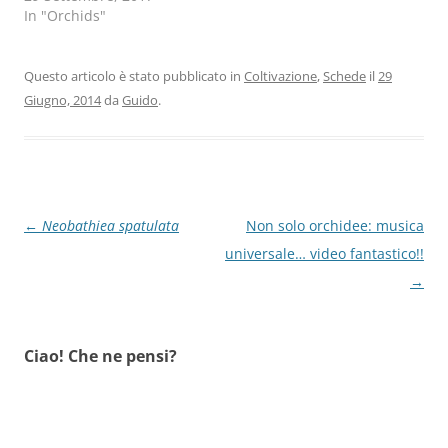
In "Orchids"
Questo articolo è stato pubblicato in
Coltivazione
,
Schede
il
29
Giugno, 2014
da
Guido
.
Navigazione
←
Neobathiea spatulata
Non solo orchidee: musica
articolo
universale… video fantastico!!
→
Ciao! Che ne pensi?