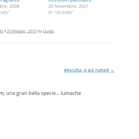
bre, 2008
20 Novembre, 2021
hids"
In "Orchids"
ds
il
20 Maggio, 2015
da
Guido
.
#Ascolta, è già notte#
→
um,
una gran bella specie… lumache