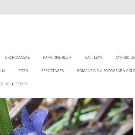
Vai
al
ORCHIDACEAE
PAPHIOPEDILUM
CATTLEYA
CYMBIDIU
contenuto
LIA
FOTO
REPORTAGES
ROMANZO: “LA FOTOGRAFIA COLO
ITA DEL CIRCOLO