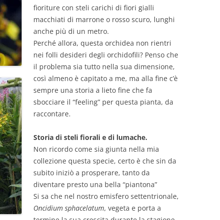
fioriture con steli carichi di fiori gialli
macchiati di marrone o rosso scuro, lunghi
anche più di un metro.
Perché allora, questa orchidea non rientri
nei folli desideri degli orchidofili? Penso che
il problema sia tutto nella sua dimensione,
così almeno è capitato a me, ma alla fine c’è
sempre una storia a lieto fine che fa
sbocciare il “feeling” per questa pianta, da
raccontare.
Storia di steli fiorali e di lumache.
Non ricordo come sia giunta nella mia
collezione questa specie, certo è che sin da
subito iniziò a prosperare, tanto da
diventare presto una bella “piantona”
Si sa che nel nostro emisfero settentrionale,
Oncidium sphacelatum
, vegeta e porta a
termine la sua crescita durante la stagione