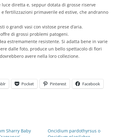
le luce diretta e, seppur dotata di grosse riserve
e fertilizzazioni primaverile ed estive, che andranno
ti o grandi vasi con vistose prese d’aria.
soffre di grossi problemi patogeni.
dea estremamente resistente. Si adatta bene in varie
ere dalle foto, produce un bello spettacolo di fiori
 dovrebbero avere nella loro collezione.
blr
Pocket
Pinterest
Facebook
um Sharry Baby
Oncidium pardothyrsus o
Fragrance’
Oncidium planilabre