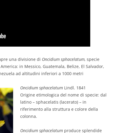
mpre una divisione di
Oncidium sphacelatum,
specie
 America: in Messico, Guatemala, Belize, El Salvador,
zuela ad altitudini inferiori a 1000 metri
Oncidium sphacelatum
Lindl. 1841
Origine etimologica del nome di specie: dal
latino – sphacelatis (lacerato) – in
riferimento alla struttura e colore della
colonna.
Oncidium sphacelatum
produce splendide