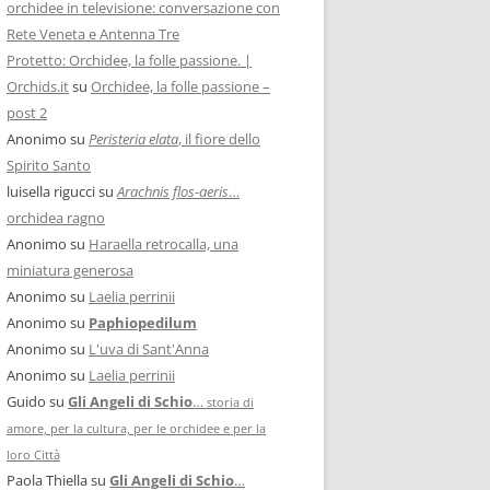
orchidee in televisione: conversazione con
Rete Veneta e Antenna Tre
Protetto: Orchidee, la folle passione. |
Orchids.it
su
Orchidee, la folle passione –
post 2
Anonimo
su
Peristeria elata
, il fiore dello
Spirito Santo
luisella rigucci
su
Arachnis flos-aeris
…
orchidea ragno
Anonimo
su
Haraella retrocalla, una
miniatura generosa
Anonimo
su
Laelia perrinii
Anonimo
su
Paphiopedilum
Anonimo
su
L'uva di Sant'Anna
Anonimo
su
Laelia perrinii
Guido
su
Gli Angeli di Schio
…
storia di
amore, per la cultura, per le orchidee e per la
loro Città
Paola Thiella
su
Gli Angeli di Schio
…