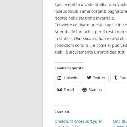
Specie epifita a volte litofita, non vuo
(pseudobulbi) ama costanti bagnature 
ridotte nella stagione invernale.
Conviene coltivare questa specie in ces
Attenti alle lumache, per il resto non 
In sintesi,
Onc. sphacelatum
è un’orchi
condizioni colturali, e come si può ved
gialli: è sicuramente un’orchidea tutti
Condividi questo:
LinkedIn
Twitter
Tum
E-mail
Stampa
Correlati
Oncidium croesus 'Lydia'
Oncidi
5 Aprile, 2020
‘Sweet 