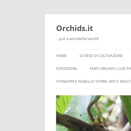
Orchids.it
…just a wonderful world!
HOME
SCHEDE DI COLTIVAZIONE
INFO
ESPOSIZIONI
FAN’S ORCHIDS CLUB ITA
LA SERRA DI GUIDO
STANHOPEA ‘ISABELLA’ STORIA, MITI E NASC