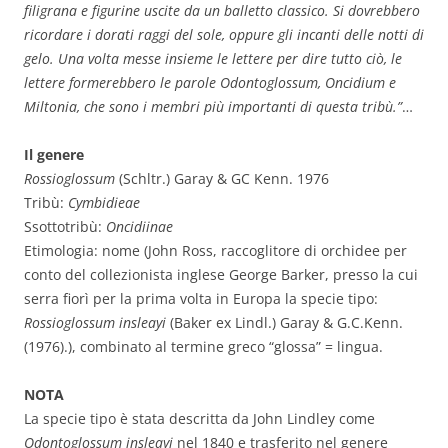
filigrana e figurine uscite da un balletto classico. Si dovrebbero
ricordare i dorati raggi del sole, oppure gli incanti delle notti di
gelo. Una volta messe insieme le lettere per dire tutto ciò, le
lettere formerebbero le parole Odontoglossum, Oncidium e
Miltonia, che sono i membri più importanti di questa tribù.”
…
Il genere
Rossioglossum
(Schltr.) Garay & GC Kenn. 1976
Tribù:
Cymbidieae
Ssottotribù:
Oncidiinae
Etimologia: nome (John Ross, raccoglitore di orchidee per
conto del collezionista inglese George Barker, presso la cui
serra fiorì per la prima volta in Europa la specie tipo:
Rossioglossum insleayi
(Baker ex Lindl.) Garay & G.C.Kenn.
(1976).), combinato al termine greco “glossa” = lingua.
NOTA
La specie tipo è stata descritta da John Lindley come
Odontoglossum insleayi
nel 1840 e trasferito nel genere