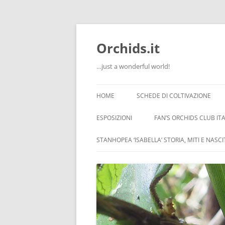
Orchids.it
…just a wonderful world!
HOME
SCHEDE DI COLTIVAZIONE
INFO
ESPOSIZIONI
FAN’S ORCHIDS CLUB ITA
LA SERRA DI GUIDO
STANHOPEA ‘ISABELLA’ STORIA, MITI E NASC