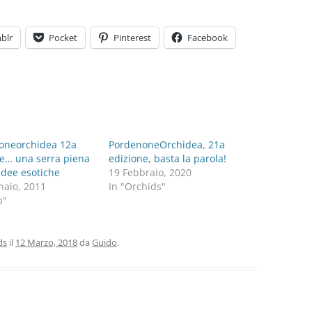
blr
Pocket
Pinterest
Facebook
oneorchidea 12a
PordenoneOrchidea, 21a
ne… una serra piena
edizione, basta la parola!
idee esotiche
19 Febbraio, 2020
naio, 2011
In "Orchids"
b"
ds
il
12 Marzo, 2018
da
Guido
.