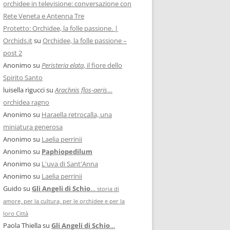
orchidee in televisione: conversazione con
Rete Veneta e Antenna Tre
Protetto: Orchidee, la folle passione. |
Orchids.it
su
Orchidee, la folle passione –
post 2
Anonimo
su
Peristeria elata
, il fiore dello
Spirito Santo
luisella rigucci
su
Arachnis flos-aeris
…
orchidea ragno
Anonimo
su
Haraella retrocalla, una
miniatura generosa
Anonimo
su
Laelia perrinii
Anonimo
su
Paphiopedilum
Anonimo
su
L'uva di Sant'Anna
Anonimo
su
Laelia perrinii
Guido
su
Gli Angeli di Schio
…
storia di
amore, per la cultura, per le orchidee e per la
loro Città
Paola Thiella
su
Gli Angeli di Schio
…