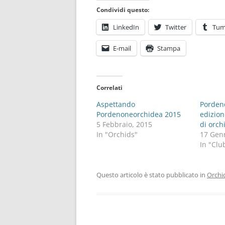
Condividi questo:
LinkedIn
Twitter
Tum
E-mail
Stampa
Correlati
Aspettando
Porden
Pordenoneorchidea 2015
edizio
5 Febbraio, 2015
di orch
In "Orchids"
17 Gen
In "Clu
Questo articolo è stato pubblicato in
Orchi