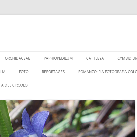
Vai
al
ORCHIDACEAE
PAPHIOPEDILUM
CATTLEYA
CYMBIDIU
contenuto
LIA
FOTO
REPORTAGES
ROMANZO: “LA FOTOGRAFIA COLO
ITA DEL CIRCOLO