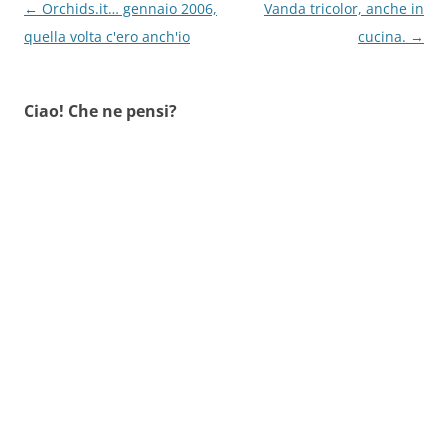
Navigazione
←
Orchids.it… gennaio 2006,
Vanda tricolor, anche in
articolo
quella volta c'ero anch'io
cucina.
→
Ciao! Che ne pensi?