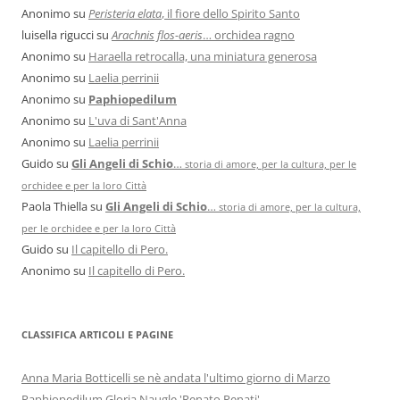
Anonimo
su
Peristeria elata
, il fiore dello Spirito Santo
luisella rigucci
su
Arachnis flos-aeris
… orchidea ragno
Anonimo
su
Haraella retrocalla, una miniatura generosa
Anonimo
su
Laelia perrinii
Anonimo
su
Paphiopedilum
Anonimo
su
L'uva di Sant'Anna
Anonimo
su
Laelia perrinii
Guido
su
Gli Angeli di Schio
…
storia di amore, per la cultura, per le
orchidee e per la loro Città
Paola Thiella
su
Gli Angeli di Schio
…
storia di amore, per la cultura,
per le orchidee e per la loro Città
Guido
su
Il capitello di Pero.
Anonimo
su
Il capitello di Pero.
CLASSIFICA ARTICOLI E PAGINE
Anna Maria Botticelli se nè andata l'ultimo giorno di Marzo
Paphiopedilum Gloria Naugle 'Renato Penati'