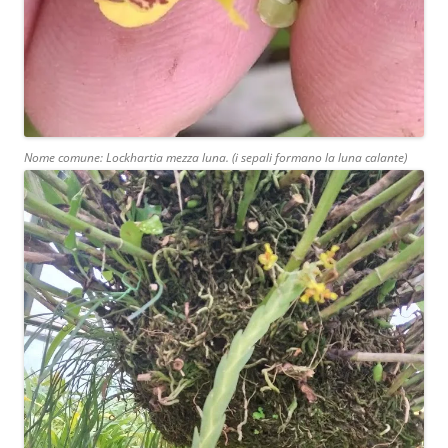
Nome comune: Lockhartia mezza luna. (i sepali formano la luna calante)