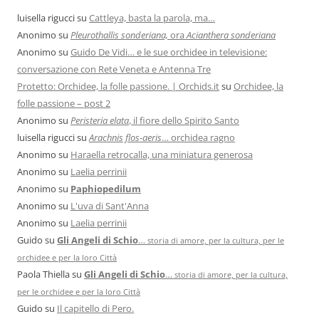
luisella rigucci
su
Cattleya, basta la parola, ma…
Anonimo
su
Pleurothallis sonderiana,
ora
Acianthera sonderiana
Anonimo
su
Guido De Vidi… e le sue orchidee in televisione:
conversazione con Rete Veneta e Antenna Tre
Protetto: Orchidee, la folle passione. | Orchids.it
su
Orchidee, la
folle passione – post 2
Anonimo
su
Peristeria elata
, il fiore dello Spirito Santo
luisella rigucci
su
Arachnis flos-aeris
… orchidea ragno
Anonimo
su
Haraella retrocalla, una miniatura generosa
Anonimo
su
Laelia perrinii
Anonimo
su
Paphiopedilum
Anonimo
su
L'uva di Sant'Anna
Anonimo
su
Laelia perrinii
Guido
su
Gli Angeli di Schio
…
storia di amore, per la cultura, per le
orchidee e per la loro Città
Paola Thiella
su
Gli Angeli di Schio
…
storia di amore, per la cultura,
per le orchidee e per la loro Città
Guido
su
Il capitello di Pero.