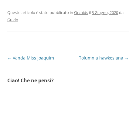
Questo articolo è stato pubblicato in
Orchids
il
3 Giugno, 2020
da
Guido
.
Navigazione
←
Vanda Miss Joaquim
Tolumnia hawkesiana
→
articolo
Ciao! Che ne pensi?