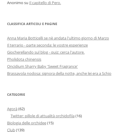
Anonimo
su
Il capitello di Pero.
CLASSIFICA ARTICOLI E PAGINE
Anna Maria Botticelli se nè andata l'ultimo giorno di Marzo
Il terrario - parte seconda: le vostre esperienze
Giocherellando sul blog - quiz: cerca l'autore.
Pholidota chinensis
Oncidium Sharry Baby 'Sweet Fragrance'
Brassavola nodosa: signora della notte, anche lei era a Schio
CATEGORIE
Agorà
(62)
Twitter: pillole di attualità orchidofila
(16)
Biologia delle orchidee
(15)
Club
(139)