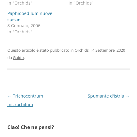
In "Orchids"
In "Orchids"
Paphiopedilum nuove
specie
8 Gennaio, 2006
In "Orchids"
Questo articolo è stato pubblicato in
Orchids
il
4 Settembre, 2020
da
Guido
.
Navigazione
←
Trichocentrum
Spumante d'Istria
→
articolo
microchilum
Ciao! Che ne pensi?