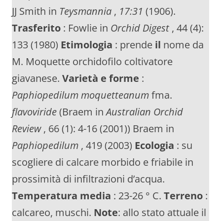
JJ Smith in
Teysmannia
,
17:31
(1906).
Trasferito
: Fowlie in
Orchid Digest
, 44 (4):
133 (1980)
Etimologia
: prende
il
nome da
M. Moquette orchidofilo coltivatore
giavanese.
Varietà e forme
:
Paphiopedilum moquetteanum
fma.
flavoviride
(Braem in
Australian Orchid
Review
, 66 (1): 4-16 (2001)) Braem in
Paphiopedilum
, 419 (2003)
Ecologia
: su
scogliere di calcare morbido e friabile in
prossimità di infiltrazioni d’acqua.
Temperatura media
: 23-26 ° C.
Terreno
:
calcareo, muschi.
Note
: allo stato attuale il