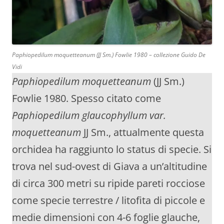
Paphiopedilum moquetteanum
(JJ Sm.) Fowlie 1980 – collezione Guido De
Vidi
Paphiopedilum moquetteanum
(JJ Sm.)
Fowlie 1980. Spesso citato come
Paphiopedilum glaucophyllum var.
moquetteanum
JJ Sm., attualmente questa
orchidea ha raggiunto lo status di specie. Si
trova nel sud-ovest di Giava a un’altitudine
di circa 300 metri su ripide pareti rocciose
come specie terrestre / litofita di piccole e
medie dimensioni con 4-6 foglie glauche,