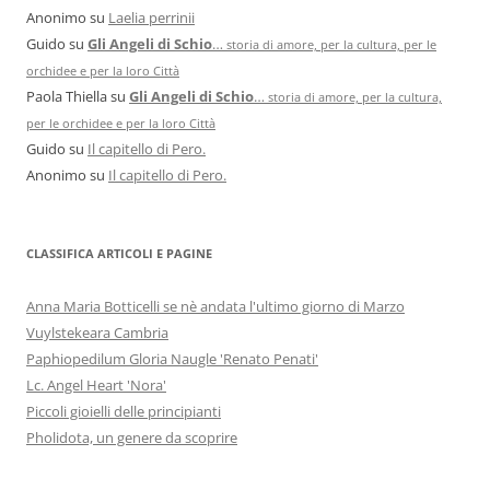
Anonimo
su
Laelia perrinii
Guido
su
Gli Angeli di Schio
…
storia di amore, per la cultura, per le
orchidee e per la loro Città
Paola Thiella
su
Gli Angeli di Schio
…
storia di amore, per la cultura,
per le orchidee e per la loro Città
Guido
su
Il capitello di Pero.
Anonimo
su
Il capitello di Pero.
CLASSIFICA ARTICOLI E PAGINE
Anna Maria Botticelli se nè andata l'ultimo giorno di Marzo
Vuylstekeara Cambria
Paphiopedilum Gloria Naugle 'Renato Penati'
Lc. Angel Heart 'Nora'
Piccoli gioielli delle principianti
Pholidota, un genere da scoprire