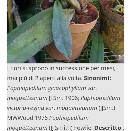
I fiori si aprono in successione per mesi,
mai più di 2 aperti alla volta.
Sinonimi:
Paphiopedilum glaucophyllum var.
moquetteanum
JJ Sm. 1906;
Paphiopedilum
victoria-regina var. moquetteanum
(JJSm.)
MWWood 1976
Paphiopedilum
moquetteanum
(JJ Smith) Fowlie.
Descritto
: