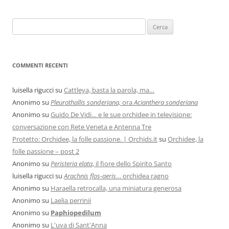
COMMENTI RECENTI
luisella rigucci
su
Cattleya, basta la parola, ma…
Anonimo
su
Pleurothallis sonderiana,
ora
Acianthera sonderiana
Anonimo
su
Guido De Vidi… e le sue orchidee in televisione:
conversazione con Rete Veneta e Antenna Tre
Protetto: Orchidee, la folle passione. | Orchids.it
su
Orchidee, la
folle passione – post 2
Anonimo
su
Peristeria elata
, il fiore dello Spirito Santo
luisella rigucci
su
Arachnis flos-aeris
… orchidea ragno
Anonimo
su
Haraella retrocalla, una miniatura generosa
Anonimo
su
Laelia perrinii
Anonimo
su
Paphiopedilum
Anonimo
su
L'uva di Sant'Anna