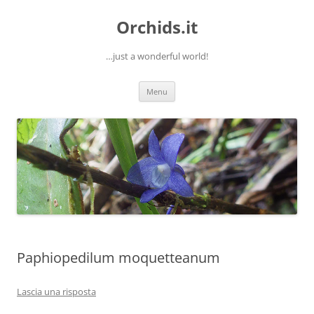
Orchids.it
…just a wonderful world!
Vai
Menu
al
contenuto
Paphiopedilum moquetteanum
Lascia una risposta