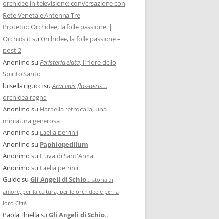
orchidee in televisione: conversazione con
Rete Veneta e Antenna Tre
Protetto: Orchidee, la folle passione. |
Orchids.it
su
Orchidee, la folle passione –
post 2
Anonimo
su
Peristeria elata
, il fiore dello
Spirito Santo
luisella rigucci
su
Arachnis flos-aeris
…
orchidea ragno
Anonimo
su
Haraella retrocalla, una
miniatura generosa
Anonimo
su
Laelia perrinii
Anonimo
su
Paphiopedilum
Anonimo
su
L'uva di Sant'Anna
Anonimo
su
Laelia perrinii
Guido
su
Gli Angeli di Schio
…
storia di
amore, per la cultura, per le orchidee e per la
loro Città
Paola Thiella
su
Gli Angeli di Schio
…