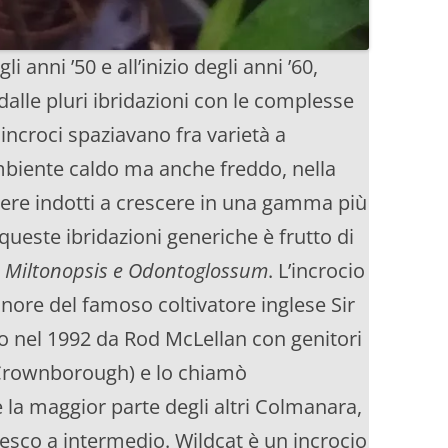
gli anni ’50 e all’inizio degli anni ’60,
 dalle pluri ibridazioni con le complesse
 incroci spaziavano fra varietà a
mbiente caldo ma anche freddo, nella
ere indotti a crescere in una gamma più
queste ibridazioni generiche è frutto di
 Miltonopsis e Odontoglossum
. L’incrocio
ore del famoso coltivatore inglese Sir
o nel 1992 da Rod McLellan con genitori
 Crownborough) e lo chiamò
a maggior parte degli altri Colmanara,
sco a intermedio. Wildcat è un incrocio