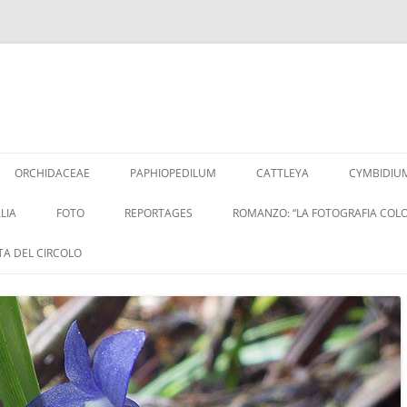
Vai
al
ORCHIDACEAE
PAPHIOPEDILUM
CATTLEYA
CYMBIDIU
contenuto
LIA
FOTO
REPORTAGES
ROMANZO: “LA FOTOGRAFIA COLO
ITA DEL CIRCOLO