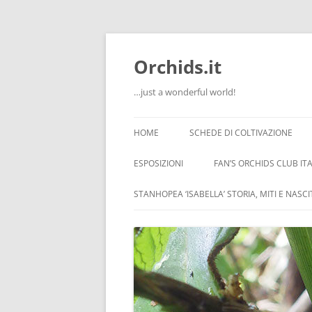
Orchids.it
…just a wonderful world!
HOME
SCHEDE DI COLTIVAZIONE
INFO
ESPOSIZIONI
FAN’S ORCHIDS CLUB ITA
LA SERRA DI GUIDO
STANHOPEA ‘ISABELLA’ STORIA, MITI E NASC