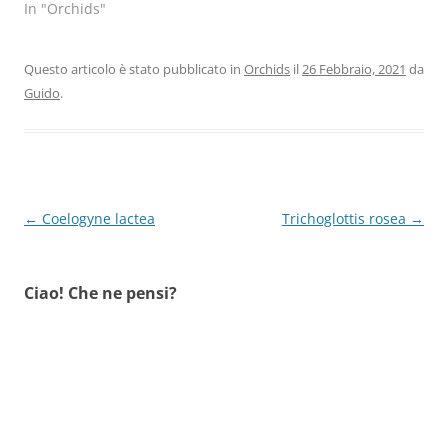
In "Orchids"
Questo articolo è stato pubblicato in
Orchids
il
26 Febbraio, 2021
da
Guido
.
Navigazione
←
Coelogyne lactea
Trichoglottis rosea
→
articolo
Ciao! Che ne pensi?