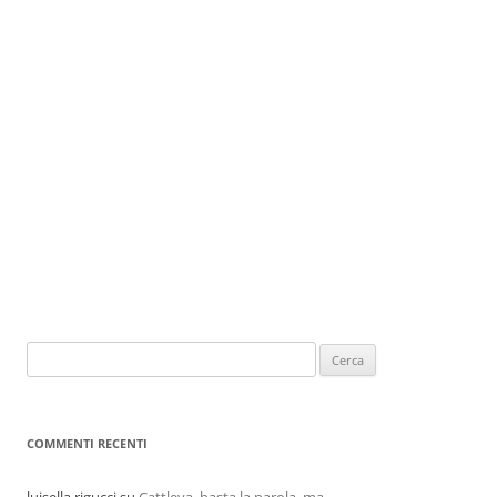
COMMENTI RECENTI
luisella rigucci
su
Cattleya, basta la parola, ma…