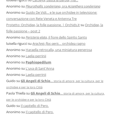
Anonimo
su
Pleurothallis sonderiana,
ora
Acianthera sonderiana
Anonimo
su
Guido De Vidi… e le sue orchidee in televisione:
conversazione con Rete Veneta e Antenna Tre
Protetto: Orchidee, la folle passione. | Orchids.it
su
Orchidee, la
folle passione – post 2
Anonimo
su
Peristeria elata
, il fiore dello Spirito Santo
luisella rigucci
su
Arachnis flos-aeris
… orchidea ragno
Anonimo
su
Haraella retrocalla, una miniatura generosa
Anonimo
su
Laelia perrinii
Anonimo
su
Paphiopedilum
Anonimo
su
L'uva di Sant'Anna
Anonimo
su
Laelia perrinii
Guido
su
Gli Angeli di Schio
…
storia di amore, per la cultura, per le
orchidee e per la loro Città
Paola Thiella
su
Gli Angeli di Schio
…
storia di amore, per la cultura,
per le orchidee e per la loro Città
Guido
su
Il capitello di Pero.
Anonimo
su
Il capitello di Pero.