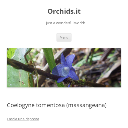
Orchids.it
…just a wonderful world!
Vai
Menu
al
contenuto
Coelogyne tomentosa (massangeana)
Lascia una risposta