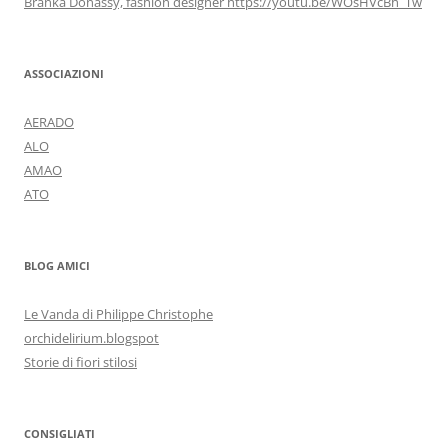
Branka Donassy, fashion designer https://youtu.be/WOsHVcBh_Tw
ASSOCIAZIONI
AERADO
ALO
AMAO
ATO
BLOG AMICI
Le Vanda di Philippe Christophe
orchidelirium.blogspot
Storie di fiori stilosi
CONSIGLIATI