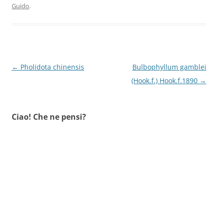
Guido
.
Navigazione
←
Pholidota chinensis
Bulbophyllum gamblei
articolo
(Hook.f.) Hook.f.1890
→
Ciao! Che ne pensi?