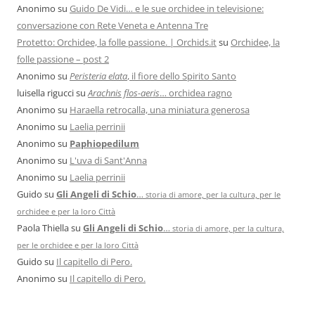
Anonimo
su
Guido De Vidi… e le sue orchidee in televisione:
conversazione con Rete Veneta e Antenna Tre
Protetto: Orchidee, la folle passione. | Orchids.it
su
Orchidee, la
folle passione – post 2
Anonimo
su
Peristeria elata
, il fiore dello Spirito Santo
luisella rigucci
su
Arachnis flos-aeris
… orchidea ragno
Anonimo
su
Haraella retrocalla, una miniatura generosa
Anonimo
su
Laelia perrinii
Anonimo
su
Paphiopedilum
Anonimo
su
L'uva di Sant'Anna
Anonimo
su
Laelia perrinii
Guido
su
Gli Angeli di Schio
…
storia di amore, per la cultura, per le
orchidee e per la loro Città
Paola Thiella
su
Gli Angeli di Schio
…
storia di amore, per la cultura,
per le orchidee e per la loro Città
Guido
su
Il capitello di Pero.
Anonimo
su
Il capitello di Pero.