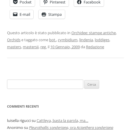
Pocket
Pinterest
Facebook
E-mail
Stampa
Questo articolo è stato pubblicato in
Orchidee: stampe antiche
,
Orchids
e taggato come
bot.
,
cymbidium
,
lindenia
,
loddiges
,
masters
,
mastersii
,
reg.
il
10 Gennaio, 2009
da
Redazione
COMMENTI RECENTI
luisella rigucci
su
Cattleya, basta la parola, ma…
Anonimo
su
Pleurothallis sonderiana,
ora
Acianthera sonderiana