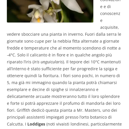
e e di
conoscenz
e
acquisite,
vedere sbocciare una pianta in inverno. Fuori dalla serra le
giornate sono cupe per la nebbia fitta alternate a giornate
fredde e temperature che al momento scendono di notte a
-4°C. Solo il calicanto è in fiore e in qualche angolo più
riparato l’iris (
Iris unguicularis
). Il tepore dei 10°C mantenuti
all’interno è stato sufficiente per far progredire la spiga e
ottenere quindi la fioritura. I fiori sono pochi, in numero di
5, ma già mi immagino quando la pianta potrà chiamarsi
esemplare e decine di spighe si innalzeranno e
delicatamente arcuate mostreranno tutto il loro splendore
e forte si potrà apprezzare il profumo di mandorla dei loro
fiori. Griffith dedicò questa pianta a Mr. Masters, uno dei
principali assistenti impiegati presso l’orto botanico di
Calcutta. I
Loddiges
(noti vivaisti londinesi, particolarmente