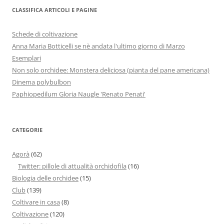
CLASSIFICA ARTICOLI E PAGINE
Schede di coltivazione
Anna Maria Botticelli se nè andata l'ultimo giorno di Marzo
Esemplari
Non solo orchidee: Monstera deliciosa (pianta del pane americana)
Dinema polybulbon
Paphiopedilum Gloria Naugle 'Renato Penati'
CATEGORIE
Agorà
(62)
Twitter: pillole di attualità orchidofila
(16)
Biologia delle orchidee
(15)
Club
(139)
Coltivare in casa
(8)
Coltivazione
(120)