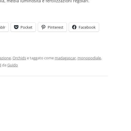
, media luminosità e fertilizzazioni regolari.
blr
Pocket
Pinterest
Facebook
vazione
,
Orchids
e taggato come
madagascar
,
monopodiale
,
8
da
Guido