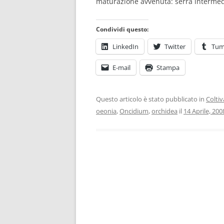
maturazione avvenuta: serra intermedia
Condividi questo:
LinkedIn
Twitter
Tum
E-mail
Stampa
Questo articolo è stato pubblicato in
Colti
oeonia
,
Oncidium
,
orchidea
il
14 Aprile, 200