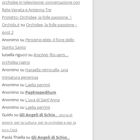
orchidee in televisione: conversazione con
Rete Veneta e Antenna Tre
Protetto: Orchidee, la folle passione. |
Orchids.it
su
Orchidee, la folle passione –
post 2
Anonimo
su
Peristeria elata
, il fiore dello
Spirito Santo
luisella rigucci
su
Arachnis flos-aeris
…
orchidea ragno
Anonimo
su
Haraella retrocalla, una
miniatura generosa
Anonimo
su
Laelia perrinii
Anonimo
su
Paphiopedilum
Anonimo
su
L'uva di Sant'Anna
Anonimo
su
Laelia perrinii
Guido
su
Gli Angeli di Schio
…
storia di
amore, per la cultura, per le orchidee e per la
loro Città
Paola Thiella
su
Gli Angeli di Schio
…