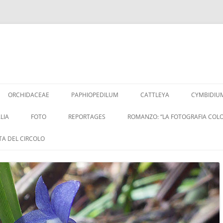
Vai
al
ORCHIDACEAE
PAPHIOPEDILUM
CATTLEYA
CYMBIDIU
contenuto
LIA
FOTO
REPORTAGES
ROMANZO: “LA FOTOGRAFIA COLO
ITA DEL CIRCOLO