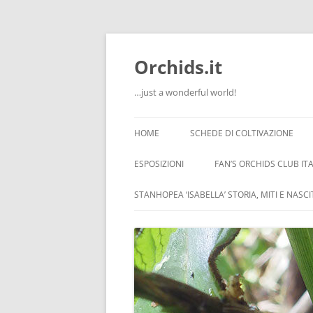
Orchids.it
…just a wonderful world!
HOME
SCHEDE DI COLTIVAZIONE
INFO
ESPOSIZIONI
FAN’S ORCHIDS CLUB ITA
LA SERRA DI GUIDO
STANHOPEA ‘ISABELLA’ STORIA, MITI E NASC