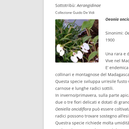
Sottotribù:
Aerangidinae
Collezione Guido De Vidi
Oeonia oncid
Sinonimi:
Oe
1900
Una rara e d
Vive nel Ma
E’ endemica 
collinari e montagnose del Madagasca
Questa specie sviluppa un’esile fusto v
carnose e lunghe radici sottili.
In inverno/primavera, sulla parte apica
due o tre fiori delicati e dotati di gran
Oeniella oncidiflora
può essere coltivata 
radici possono trovare sostegno all’esi
Questra specie richiede molta umidità 