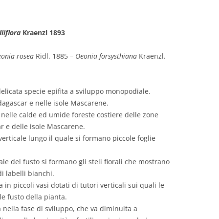
iiflora
Kraenzl 1893
onia rosea
Ridl. 1885 –
Oeonia forsysthiana
Kraenzl.
elicata specie epifita a sviluppo monopodiale.
dagascar e nelle isole Mascarene.
nelle calde ed umide foreste costiere delle zone
r e delle isole Mascarene.
erticale lungo il quale si formano piccole foglie
le del fusto si formano gli steli fiorali che mostrano
di labelli bianchi.
in piccoli vasi dotati di tutori verticali sui quali le
le fusto della pianta.
nella fase di sviluppo, che va diminuita a