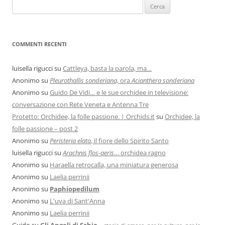
COMMENTI RECENTI
luisella rigucci
su
Cattleya, basta la parola, ma…
Anonimo
su
Pleurothallis sonderiana,
ora
Acianthera sonderiana
Anonimo
su
Guido De Vidi… e le sue orchidee in televisione:
conversazione con Rete Veneta e Antenna Tre
Protetto: Orchidee, la folle passione. | Orchids.it
su
Orchidee, la
folle passione – post 2
Anonimo
su
Peristeria elata
, il fiore dello Spirito Santo
luisella rigucci
su
Arachnis flos-aeris
… orchidea ragno
Anonimo
su
Haraella retrocalla, una miniatura generosa
Anonimo
su
Laelia perrinii
Anonimo
su
Paphiopedilum
Anonimo
su
L'uva di Sant'Anna
Anonimo
su
Laelia perrinii
Guido
su
Gli Angeli di Schio
…