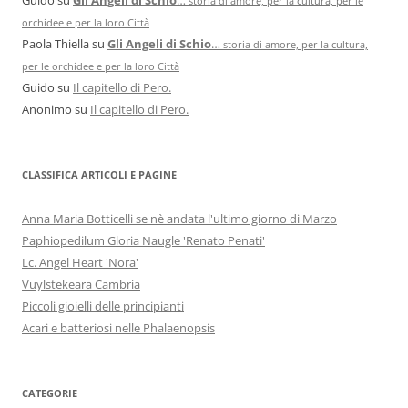
storia di amore, per la cultura, per le
orchidee e per la loro Città
Paola Thiella
su
Gli Angeli di Schio
…
storia di amore, per la cultura,
per le orchidee e per la loro Città
Guido
su
Il capitello di Pero.
Anonimo
su
Il capitello di Pero.
CLASSIFICA ARTICOLI E PAGINE
Anna Maria Botticelli se nè andata l'ultimo giorno di Marzo
Paphiopedilum Gloria Naugle 'Renato Penati'
Lc. Angel Heart 'Nora'
Vuylstekeara Cambria
Piccoli gioielli delle principianti
Acari e batteriosi nelle Phalaenopsis
CATEGORIE