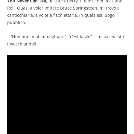
You Never Can Tell
, di Chuck Berry, il padre del Rock and
Roll. Quasi a voler imitare Bruce Springsteen, mi trovo a
canticchiarla, a volte a fischiettarla, in qualsiasi luogo
pubblico.
…”Non puoi mai immaginare”: “c’est la vie”…. mi sa che sto
invecchiando!!