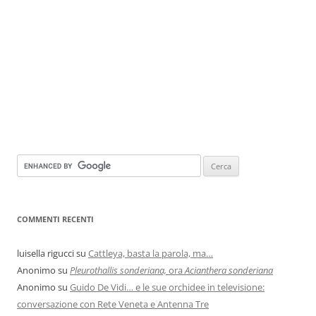
COMMENTI RECENTI
luisella rigucci
su
Cattleya, basta la parola, ma…
Anonimo
su
Pleurothallis sonderiana,
ora
Acianthera sonderiana
Anonimo
su
Guido De Vidi… e le sue orchidee in televisione:
conversazione con Rete Veneta e Antenna Tre