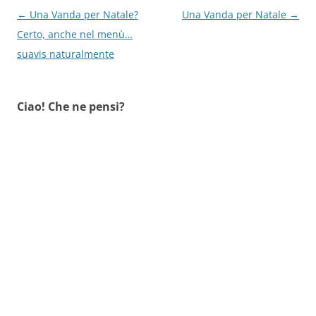
Navigazione
←
Una Vanda per Natale?
Una Vanda per Natale
→
articolo
Certo, anche nel menù…
suavis naturalmente
Ciao! Che ne pensi?