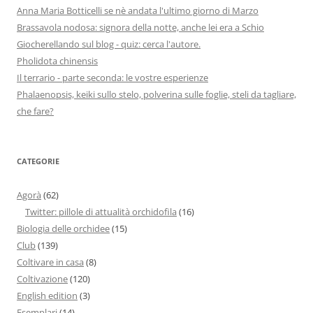
Anna Maria Botticelli se nè andata l'ultimo giorno di Marzo
Brassavola nodosa: signora della notte, anche lei era a Schio
Giocherellando sul blog - quiz: cerca l'autore.
Pholidota chinensis
Il terrario - parte seconda: le vostre esperienze
Phalaenopsis, keiki sullo stelo, polverina sulle foglie, steli da tagliare,
che fare?
CATEGORIE
Agorà
(62)
Twitter: pillole di attualità orchidofila
(16)
Biologia delle orchidee
(15)
Club
(139)
Coltivare in casa
(8)
Coltivazione
(120)
English edition
(3)
Esemplari
(14)