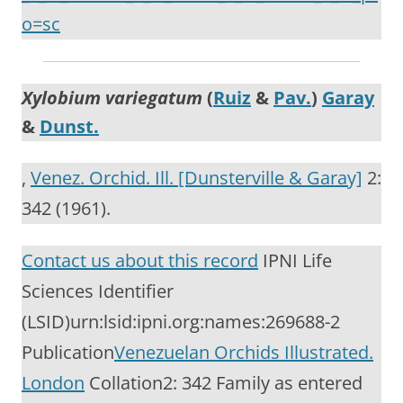
o=sc
Xylobium variegatum
(
Ruiz
&
Pav.
)
Garay
&
Dunst.
,
Venez. Orchid. Ill. [Dunsterville & Garay]
2:
342 (1961).
Contact us about this record
IPNI Life
Sciences Identifier
(LSID)urn:lsid:ipni.org:names:269688-2
Publication
Venezuelan Orchids Illustrated.
London
Collation2: 342 Family as entered