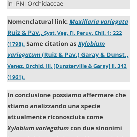
in IPNI
Orchidaceae
Nomenclatural link:
Maxillaria variegata
Ruiz & Pav.,
Syst. Veg. Fl. Peruv. Chil. 1: 222
Same citation as
Xylobium
(1798).
variegatum
(Ruiz & Pav.) Garay & Dunst.,
Venez. Orchid. Ill. [Dunsterville & Garay] ii. 342
(1961).
In conclusione possiamo affermare che
stiamo analizzando una specie
attualmente riconosciuta come
Xylobium variegatum
con due sinonimi