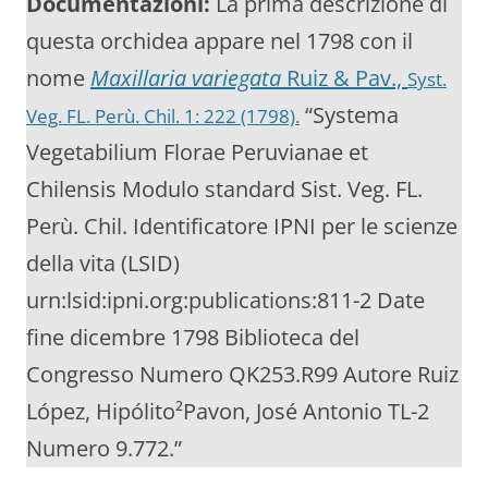
Documentazioni:
La prima descrizione di
questa orchidea appare nel 1798 con il
nome
Maxillaria variegata
Ruiz & Pav.,
Syst.
“Systema
Veg. FL. Perù. Chil. 1: 222 (1798).
Vegetabilium Florae Peruvianae et
Chilensis Modulo standard Sist. Veg. FL.
Perù. Chil. Identificatore IPNI per le scienze
della vita (LSID)
urn:lsid:ipni.org:publications:811-2 Date
fine dicembre 1798 Biblioteca del
Congresso Numero QK253.R99 Autore Ruiz
López, Hipólito²Pavon, José Antonio TL-2
Numero 9.772.”