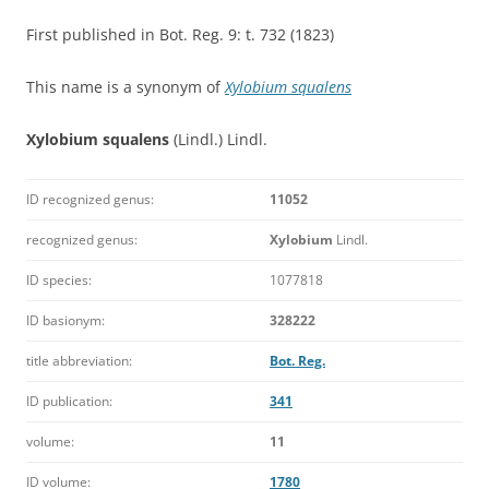
First published in Bot. Reg. 9: t. 732 (1823)
This name is a synonym of
Xylobium squalens
Xylobium squalens
(Lindl.) Lindl.
ID recognized genus:
11052
recognized genus:
Xylobium
Lindl.
ID species:
1077818
ID basionym:
328222
title abbreviation:
Bot. Reg.
ID publication:
341
volume:
11
ID volume:
1780