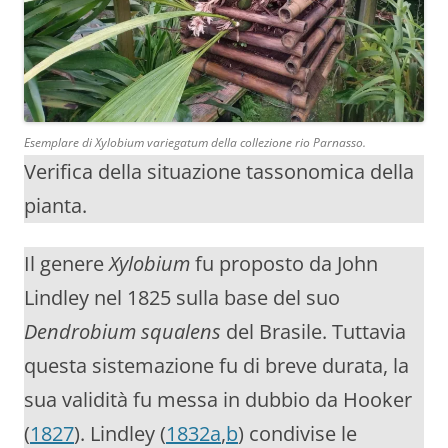
Esemplare di Xylobium variegatum della collezione rio Parnasso.
Verifica della situazione tassonomica della
pianta.
Il genere
Xylobium
fu proposto da John
Lindley nel 1825 sulla base del suo
Dendrobium squalens
del Brasile. Tuttavia
questa sistemazione fu di breve durata, la
sua validità fu messa in dubbio da Hooker
(
1827
). Lindley (
1832a
,
b
) condivise le