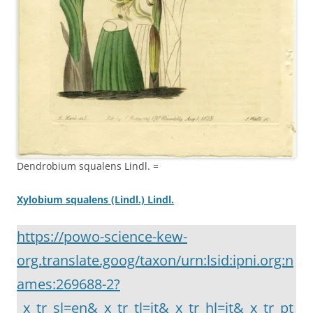
Dendrobium squalens Lindl. =
Xylobium squalens (Lindl.) Lindl.
https://powo-science-kew-
org.translate.goog/taxon/urn:lsid:ipni.org:n
ames:269688-2?
_x_tr_sl=en&_x_tr_tl=it&_x_tr_hl=it&_x_tr_pt