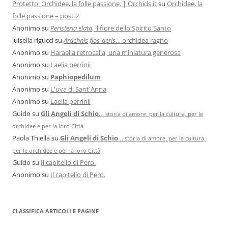
Protetto: Orchidee, la folle passione. | Orchids.it
su
Orchidee, la
folle passione – post 2
Anonimo
su
Peristeria elata
, il fiore dello Spirito Santo
luisella rigucci
su
Arachnis flos-aeris
… orchidea ragno
Anonimo
su
Haraella retrocalla, una miniatura generosa
Anonimo
su
Laelia perrinii
Anonimo
su
Paphiopedilum
Anonimo
su
L'uva di Sant'Anna
Anonimo
su
Laelia perrinii
Guido
su
Gli Angeli di Schio
…
storia di amore, per la cultura, per le
orchidee e per la loro Città
Paola Thiella
su
Gli Angeli di Schio
…
storia di amore, per la cultura,
per le orchidee e per la loro Città
Guido
su
Il capitello di Pero.
Anonimo
su
Il capitello di Pero.
CLASSIFICA ARTICOLI E PAGINE