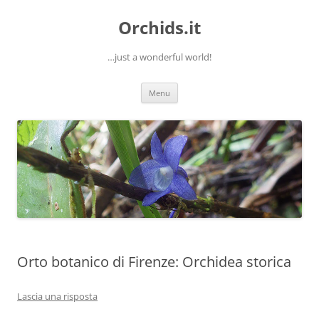
Orchids.it
…just a wonderful world!
Vai
Menu
al
contenuto
Orto botanico di Firenze: Orchidea storica
Lascia una risposta