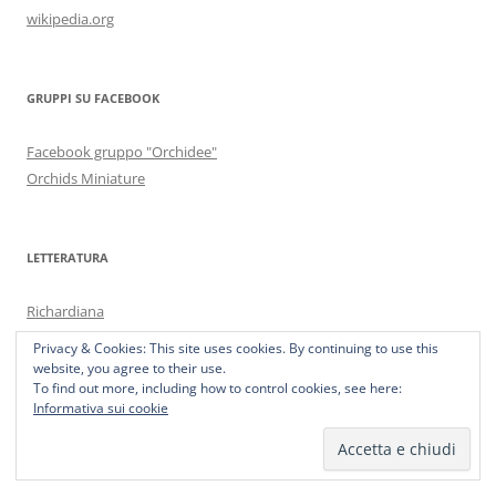
wikipedia.org
GRUPPI SU FACEBOOK
Facebook gruppo "Orchidee"
Orchids Miniature
LETTERATURA
Richardiana
Robert-Bedard – orchids/bookstore
Privacy & Cookies: This site uses cookies. By continuing to use this
website, you agree to their use.
To find out more, including how to control cookies, see here:
Informativa sui cookie
MOSTRE ED EVENTI
Orchidee Giardino Jacquard