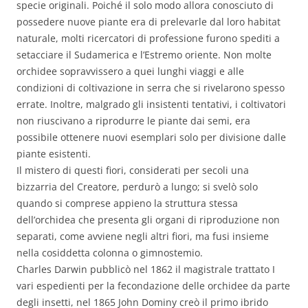
specie originali. Poiché il solo modo allora conosciuto di
possedere nuove piante era di prelevarle dal loro habitat
naturale, molti ricercatori di professione furono spediti a
setacciare il Sudamerica e l’Estremo oriente. Non molte
orchidee sopravvissero a quei lunghi viaggi e alle
condizioni di coltivazione in serra che si rivelarono spesso
errate. Inoltre, malgrado gli insistenti tentativi, i coltivatori
non riuscivano a riprodurre le piante dai semi, era
possibile ottenere nuovi esemplari solo per divisione dalle
piante esistenti.
Il mistero di questi fiori, considerati per secoli una
bizzarria del Creatore, perdurò a lungo; si svelò solo
quando si comprese appieno la struttura stessa
dell’orchidea che presenta gli organi di riproduzione non
separati, come avviene negli altri fiori, ma fusi insieme
nella cosiddetta colonna o gimnostemio.
Charles Darwin pubblicò nel 1862 il magistrale trattato I
vari espedienti per la fecondazione delle orchidee da parte
degli insetti, nel 1865 John Dominy creò il primo ibrido