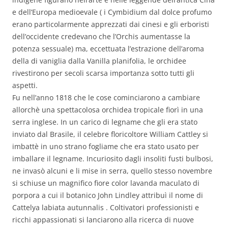
e dell’Europa medioevale ( i Cymbidium dal dolce profumo
erano particolarmente apprezzati dai cinesi e gli erboristi
dell’occidente credevano che l’Orchis aumentasse la
potenza sessuale) ma, eccettuata l’estrazione dell’aroma
della di vaniglia dalla Vanilla planifolia, le orchidee
rivestirono per secoli scarsa importanza sotto tutti gli
aspetti.
Fu nell’anno 1818 che le cose cominciarono a cambiare
allorchè una spettacolosa orchidea tropicale fiorì in una
serra inglese. In un carico di legname che gli era stato
inviato dal Brasile, il celebre floricoltore William Cattley si
imbattè in uno strano fogliame che era stato usato per
imballare il legname. Incuriosito dagli insoliti fusti bulbosi,
ne invasò alcuni e li mise in serra, quello stesso novembre
si schiuse un magnifico fiore color lavanda maculato di
porpora a cui il botanico John Lindley attribuì il nome di
Cattelya labiata autunnalis . Coltivatori professionisti e
ricchi appassionati si lanciarono alla ricerca di nuove