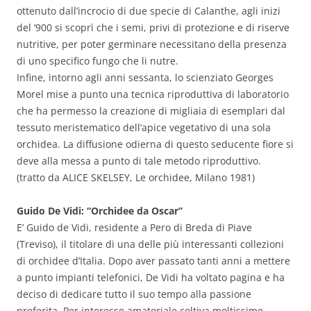
ottenuto dall’incrocio di due specie di Calanthe, agli inizi
del ‘900 si scoprì che i semi, privi di protezione e di riserve
nutritive, per poter germinare necessitano della presenza
di uno specifico fungo che li nutre.
Infine, intorno agli anni sessanta, lo scienziato Georges
Morel mise a punto una tecnica riproduttiva di laboratorio
che ha permesso la creazione di migliaia di esemplari dal
tessuto meristematico dell’apice vegetativo di una sola
orchidea. La diffusione odierna di questo seducente fiore si
deve alla messa a punto di tale metodo riproduttivo.
(tratto da ALICE SKELSEY, Le orchidee, Milano 1981)
Guido De Vidi: “Orchidee da Oscar”
E’ Guido de Vidi, residente a Pero di Breda di Piave
(Treviso), il titolare di una delle più interessanti collezioni
di orchidee d’Italia. Dopo aver passato tanti anni a mettere
a punto impianti telefonici, De Vidi ha voltato pagina e ha
deciso di dedicare tutto il suo tempo alla passione
preferita. Per interesse amatoriale coltiva moltissime