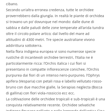
cibano.
Secondo un’altra erronea credenza, tutte le orchidee
proverrebbero dalla giungla. In realtà le piante di orchidea
si trovano un po’ dovunque nel mondo: dalle dune di
sabbia e dalle paludi delle zone temperate all’arida tundra
oltre il circolo polare artico; dal livello del mare ad
altitudini di 4300 metri. Tre specie australiane vivono
addirittura sottoterra.
Nella flora indigena europea vi sono numerose specie
rustiche di incantevoli orchidee terrestri, l’Italia ne è
particolarmente ricca: l’Orchis italica i cui fiori si
presentano in compatte infiorescenze conichee, l’Orchis
purpurea dai fiori di un intenso nero-purpureo, l’Ophrys
apifera (Vesparia) con petali rosa e labello vellutato rosso-
bruno con due macchie gialle, la Serapias neglecta (Bocca
di gallina) con fiori viola-rossiccio ecc ecc.
La coltivazione delle orchidee tropicali e sub-tropicali è una
conquista relativamente recente. Orchidee selvatiche
indigene figurano nell’arte e nelle leggende dell’antica Cina