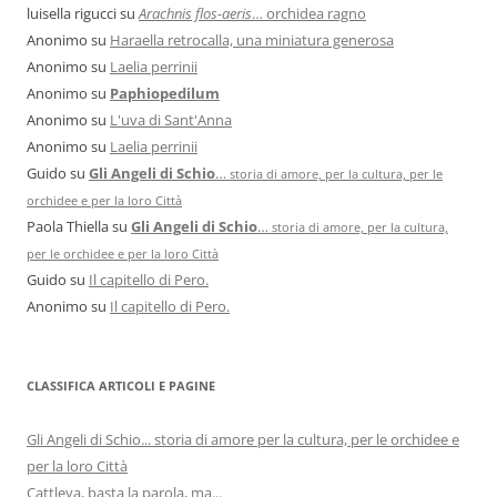
luisella rigucci
su
Arachnis flos-aeris
… orchidea ragno
Anonimo
su
Haraella retrocalla, una miniatura generosa
Anonimo
su
Laelia perrinii
Anonimo
su
Paphiopedilum
Anonimo
su
L'uva di Sant'Anna
Anonimo
su
Laelia perrinii
Guido
su
Gli Angeli di Schio
…
storia di amore, per la cultura, per le
orchidee e per la loro Città
Paola Thiella
su
Gli Angeli di Schio
…
storia di amore, per la cultura,
per le orchidee e per la loro Città
Guido
su
Il capitello di Pero.
Anonimo
su
Il capitello di Pero.
CLASSIFICA ARTICOLI E PAGINE
Gli Angeli di Schio... storia di amore per la cultura, per le orchidee e
per la loro Città
Cattleya, basta la parola, ma...