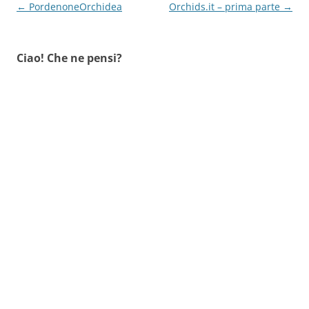
Navigazione
←
PordenoneOrchidea
Orchids.it – prima parte
→
articolo
Ciao! Che ne pensi?