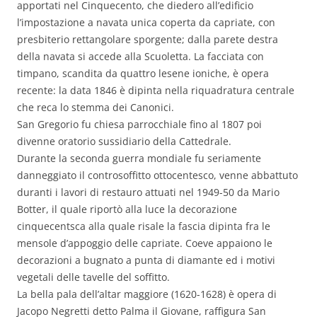
apportati nel Cinquecento, che diedero all’edificio
l’impostazione a navata unica coperta da capriate, con
presbiterio rettangolare sporgente; dalla parete destra
della navata si accede alla Scuoletta. La facciata con
timpano, scandita da quattro lesene ioniche, è opera
recente: la data 1846 è dipinta nella riquadratura centrale
che reca lo stemma dei Canonici.
San Gregorio fu chiesa parrocchiale fino al 1807 poi
divenne oratorio sussidiario della Cattedrale.
Durante la seconda guerra mondiale fu seriamente
danneggiato il controsoffitto ottocentesco, venne abbattuto
duranti i lavori di restauro attuati nel 1949-50 da Mario
Botter, il quale riportò alla luce la decorazione
cinquecentsca alla quale risale la fascia dipinta fra le
mensole d’appoggio delle capriate. Coeve appaiono le
decorazioni a bugnato a punta di diamante ed i motivi
vegetali delle tavelle del soffitto.
La bella pala dell’altar maggiore (1620-1628) è opera di
Jacopo Negretti detto Palma il Giovane, raffigura San