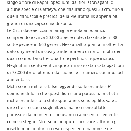
singolo fiore di Paphiliopedilum, dai fiori stravaganti di
alcune specie di Cattleya, che misurano quasi 30 cm, fino a
quelli minuscoli e preziosi della Pleurothallis appena più
grandi di una capocchia di spillo.
Le Orchidaceae, così la famiglia è nota ai botanici,
comprendono circa 30.000 specie note, classificate in 88
sottospecie e in 660 generi. Nessun’altra pianta, inoltre, ha
dato origine ad un così grande numero di ibridi, molti dei
quali comportano tre, quattro e perfino cinque incroci.
Negli ultimi cento venticinque anni sono stati catalogati più
di 75.000 ibridi ottenuti dall’uomo, e il numero continua ad
aumentare.
Molti sono i miti e le false leggende sulle orchidee. E’
opinione diffusa che questi fiori siano parassiti; in effetti
molte orchidee, allo stato spontaneo, sono epifite, vale a
dire che crescono sugli alberi, ma non sono affatto
parassite dal momento che usano i rami semplicemente
come sostegno. Non sono neppure carnivore, attirano gli
insetti impollinatori con vari espedienti ma non se ne