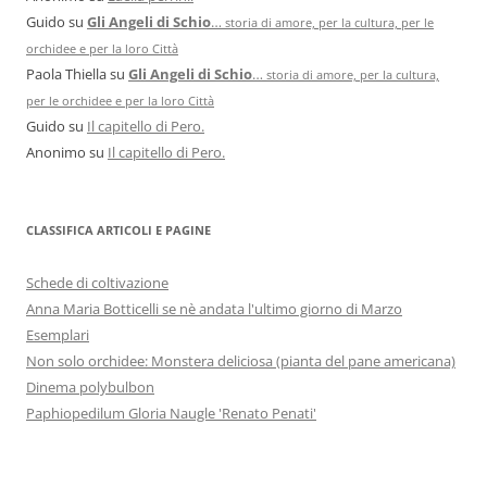
Guido
su
Gli Angeli di Schio
…
storia di amore, per la cultura, per le
orchidee e per la loro Città
Paola Thiella
su
Gli Angeli di Schio
…
storia di amore, per la cultura,
per le orchidee e per la loro Città
Guido
su
Il capitello di Pero.
Anonimo
su
Il capitello di Pero.
CLASSIFICA ARTICOLI E PAGINE
Schede di coltivazione
Anna Maria Botticelli se nè andata l'ultimo giorno di Marzo
Esemplari
Non solo orchidee: Monstera deliciosa (pianta del pane americana)
Dinema polybulbon
Paphiopedilum Gloria Naugle 'Renato Penati'