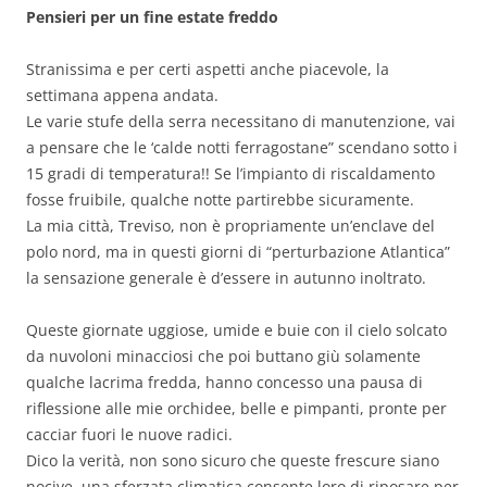
Pensieri per un fine estate freddo
Stranissima e per certi aspetti anche piacevole, la
settimana appena andata.
Le varie stufe della serra necessitano di manutenzione, vai
a pensare che le ‘calde notti ferragostane” scendano sotto i
15 gradi di temperatura!! Se l’impianto di riscaldamento
fosse fruibile, qualche notte partirebbe sicuramente.
La mia città, Treviso, non è propriamente un’enclave del
polo nord, ma in questi giorni di “perturbazione Atlantica”
la sensazione generale è d’essere in autunno inoltrato.
Queste giornate uggiose, umide e buie con il cielo solcato
da nuvoloni minacciosi che poi buttano giù solamente
qualche lacrima fredda, hanno concesso una pausa di
riflessione alle mie orchidee, belle e pimpanti, pronte per
cacciar fuori le nuove radici.
Dico la verità, non sono sicuro che queste frescure siano
nocive, una sferzata climatica consente loro di riposare per