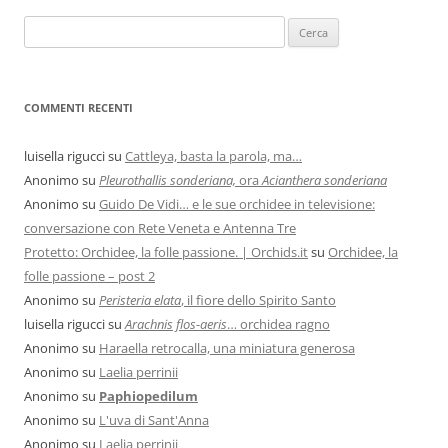
COMMENTI RECENTI
luisella rigucci
su
Cattleya, basta la parola, ma…
Anonimo
su
Pleurothallis sonderiana,
ora
Acianthera sonderiana
Anonimo
su
Guido De Vidi… e le sue orchidee in televisione:
conversazione con Rete Veneta e Antenna Tre
Protetto: Orchidee, la folle passione. | Orchids.it
su
Orchidee, la
folle passione – post 2
Anonimo
su
Peristeria elata
, il fiore dello Spirito Santo
luisella rigucci
su
Arachnis flos-aeris
… orchidea ragno
Anonimo
su
Haraella retrocalla, una miniatura generosa
Anonimo
su
Laelia perrinii
Anonimo
su
Paphiopedilum
Anonimo
su
L'uva di Sant'Anna
Anonimo
su
Laelia perrinii