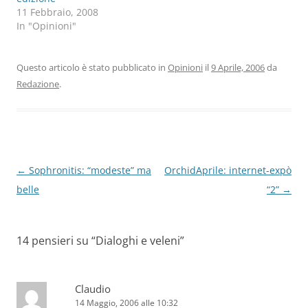
11 Febbraio, 2008
In "Opinioni"
Questo articolo è stato pubblicato in
Opinioni
il
9 Aprile, 2006
da
Redazione
.
Navigazione
←
Sophronitis: “modeste” ma
OrchidAprile: internet-expò
articolo
belle
“2”
→
14 pensieri su “
Dialoghi e veleni
”
Claudio
14 Maggio, 2006 alle 10:32