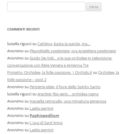
COMMENTI RECENTI
luisella rigucci
su
Cattleya, basta la parola, ma…
Anonimo
su
Pleurothallis sonderiana,
ora
Acianthera sonderiana
Anonimo
su
Guido De Vidi… e le sue orchidee in televisione:
conversazione con Rete Veneta e Antenna Tre
Protetto: Orchidee, la folle passione. | Orchids.it
su
Orchidee, la
folle passione – post 2
Anonimo
su
Peristeria elata
, il fiore dello Spirito Santo
luisella rigucci
su
Arachnis flos-aeris
… orchidea ragno
Anonimo
su
Haraella retrocalla, una miniatura generosa
Anonimo
su
Laelia perrinii
Anonimo
su
Paphiopedilum
Anonimo
su
L'uva di Sant'Anna
Anonimo
su
Laelia perrinii