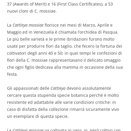
37 (Awards of Merit) e 16 (First Class Certificates), a 53
nuovi cloni di C. mossiae.
La
Cattleya mossiae
fiorisce nei mesi di Marzo, Aprile e
Maggio ed in Venezuela è chiamata l’orchidea di Pasqua.
Le più belle varietà e le prime ibridazioni furono molto
usate per produrre fiori da taglio, che fecero la fortuna dei
coltivatori degli anni 40 e 50; in quei tempi le confezioni di
fiori della C. mossiae rappresentavano il delicato omaggio
che ogni figlio dedicava alla mamma in occasione della sua
festa.
Gli appassionati delle
Cattleya
devono assolutamente
cercare questa stupenda specie botanica perché è molto
resistente ed adattabile alle varie condizioni critiche: in
caso di disfatta della collezione rimarrà sicuramente vivo
un esemplare di questa specie.
La
Cattleya mossiae
va coltivata in vaso, io, però coltivo con