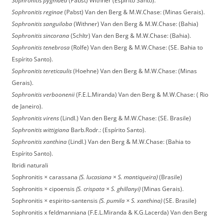
Sophronitis pygmaea
(Pabst) Withner (Espírito Santo).
Sophronitis reginae
(Pabst) Van den Berg & M.W.Chase: (Minas Gerais).
Sophronitis sanguiloba
(Withner) Van den Berg & M.W.Chase: (Bahia)
Sophronitis sincorana
(Schltr) Van den Berg & M.W.Chase: (Bahia).
Sophronitis tenebrosa
(Rolfe) Van den Berg & M.W.Chase: (SE. Bahia to
Espírito Santo).
Sophronitis tereticaulis
(Hoehne) Van den Berg & M.W.Chase: (Minas
Gerais).
Sophronitis verboonenii
(F.E.L.Miranda) Van den Berg & M.W.Chase: ( Rio
de Janeiro).
Sophronitis virens
(Lindl.) Van den Berg & M.W.Chase: (SE. Brasile)
Sophronitis wittigiana
Barb.Rodr.: (Espírito Santo).
Sophronitis xanthina
(Lindl.) Van den Berg & M.W.Chase: (Bahia to
Espírito Santo).
Ibridi naturali
Sophronitis × carassana
(S. lucasiana × S. mantiqueira)
(Brasile)
Sophronitis × cipoensis
(S. crispata × S. ghillanyi)
(Minas Gerais).
Sophronitis × espirito-santensis
(S. pumila × S. xanthina)
(SE. Brasile)
Sophronitis x feldmanniana (F.E.L.Miranda & K.G.Lacerda) Van den Berg