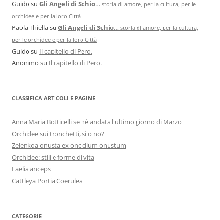
Guido
su
Gli Angeli di Schio
…
storia di amore, per la cultura, per le
orchidee e per la loro Città
Paola Thiella
su
Gli Angeli di Schio
…
storia di amore, per la cultura,
per le orchidee e per la loro Città
Guido
su
Il capitello di Pero.
Anonimo
su
Il capitello di Pero.
CLASSIFICA ARTICOLI E PAGINE
Anna Maria Botticelli se nè andata l'ultimo giorno di Marzo
Orchidee sui tronchetti, sì o no?
Zelenkoa onusta ex oncidium onustum
Orchidee: stili e forme di vita
Laelia anceps
Cattleya Portia Coerulea
CATEGORIE