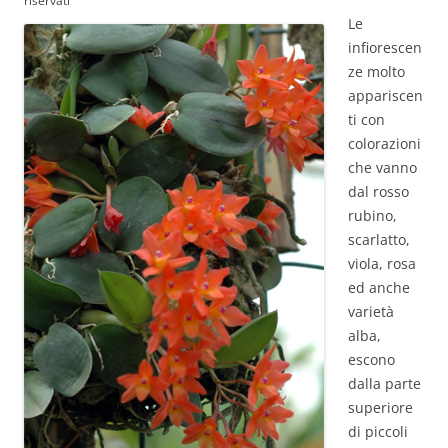
riservati
Le
infiorescen
ze molto
appariscen
ti con
colorazioni
che vanno
dal rosso
rubino,
scarlatto,
viola, rosa
ed anche
varietà
alba,
escono
dalla parte
superiore
di piccoli