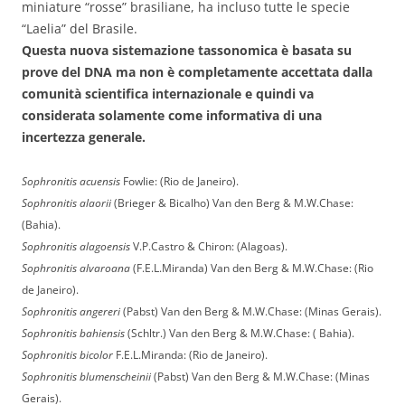
miniature “rosse” brasiliane, ha incluso tutte le specie
“Laelia” del Brasile.
Questa nuova sistemazione tassonomica è basata su
prove del DNA ma non è completamente accettata dalla
comunità scientifica internazionale e quindi va
considerata solamente come informativa di una
incertezza generale.
Sophronitis acuensis
Fowlie: (Rio de Janeiro).
Sophronitis alaorii
(Brieger & Bicalho) Van den Berg & M.W.Chase:
(Bahia).
Sophronitis alagoensis
V.P.Castro & Chiron: (Alagoas).
Sophronitis alvaroana
(F.E.L.Miranda) Van den Berg & M.W.Chase: (Rio
de Janeiro).
Sophronitis angereri
(Pabst) Van den Berg & M.W.Chase: (Minas Gerais).
Sophronitis bahiensis
(Schltr.) Van den Berg & M.W.Chase: ( Bahia).
Sophronitis bicolor
F.E.L.Miranda: (Rio de Janeiro).
Sophronitis blumenscheinii
(Pabst) Van den Berg & M.W.Chase: (Minas
Gerais).