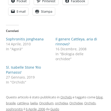
Pocket
Pinterest
Facebook
E-mail
Stampa
Correlati
Sophronitis jongheana
Il genere Cattleya, aria di
14 Aprile, 2010
rinnovo?
In "Agorà"
16 Dicembre, 2008
In "Biologia delle
orchidee"
Sl. Isabelle Stone ‘Rio
Parnasso’
27 Gennaio, 2019
In "Orchids"
Questo articolo è stato pubblicato in
Orchids
e taggato come
blog
,
brasile
,
cattleya
,
laelia
,
Oncidium
,
orchidea
,
Orchidee
,
Orchids
,
sophronitis
il
6 Aprile, 2006
da
Guido