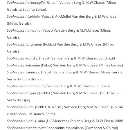
Sophronitis harpophylla
(Rchb.f.) Van den Berg & M.W.Chase: (Minas
Gerais to Espírito Santo).
Sophronitis hispidula
(Pabst & A.F.Mello) Van den Berg & M.W.Chase:
(Minas Gerais).
Sophronitis itambana
(Pabst) Van den Berg & M.W.Chase: (Minas
Gerais).
Sophronitis jongheana
(Rchb.f.) Van den Berg & M.W.Chase: (Minas
Gerais).
Sophronitis kautskyi
(Pabst) Van den Berg & M.W.Chase: (SE. Brazil)
Sophronitis kettieana
(Pabst) Van den Berg & M.W.Chase: (Minas Gerais)
Sophronitis liliputana
(Pabst) Van den Berg & M.W.Chase: (Minas Gerais:
Serra do Ouro Branco).
Sophronitis lobata
(Lindl) Van den Berg & M.W.Chase: (SE. Brazil.
Sophronitis longipes
(Rchb.f.) Van den Berg & M.W.Chase : (SE. Brazil –
Serra do Cipó).
Sophronitis lundii
(Rchb.f. & Warm.) Van den Berg & M.W.Chase : (Bolivia
e Argentina – Misiones, Salta).
Sophronitis lundii f. alba
(L.C.Menezes) Van den Berg & M.W.Chase 2005
Sophronitis mantiqueirae
Sophronitis marcaliana (Campacci & Chiron)