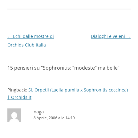
Navigazione
←
Echi dalle mostre di
Dialoghi e veleni
→
articolo
Orchids Club Italia
15 pensieri su “
Sophronitis: “modeste” ma belle
”
Pingback:
Sl. Orpetii (Laelia pumila x Sophronitis coccinea)
| Orchids.it
naga
8 Aprile, 2006 alle 14:19