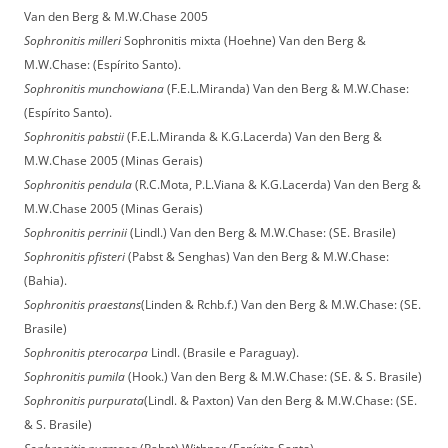
Van den Berg & M.W.Chase 2005
Sophronitis milleri
Sophronitis mixta (Hoehne) Van den Berg &
M.W.Chase: (Espírito Santo).
Sophronitis munchowiana
(F.E.L.Miranda) Van den Berg & M.W.Chase:
(Espírito Santo).
Sophronitis pabstii
(F.E.L.Miranda & K.G.Lacerda) Van den Berg &
M.W.Chase 2005 (Minas Gerais)
Sophronitis pendula
(R.C.Mota, P.L.Viana & K.G.Lacerda) Van den Berg &
M.W.Chase 2005 (Minas Gerais)
Sophronitis perrinii
(Lindl.) Van den Berg & M.W.Chase: (SE. Brasile)
Sophronitis pfisteri
(Pabst & Senghas) Van den Berg & M.W.Chase:
(Bahia).
Sophronitis praestans
(Linden & Rchb.f.) Van den Berg & M.W.Chase: (SE.
Brasile)
Sophronitis pterocarpa
Lindl. (Brasile e Paraguay).
Sophronitis pumila
(Hook.) Van den Berg & M.W.Chase: (SE. & S. Brasile)
Sophronitis purpurata
(Lindl. & Paxton) Van den Berg & M.W.Chase: (SE.
& S. Brasile)