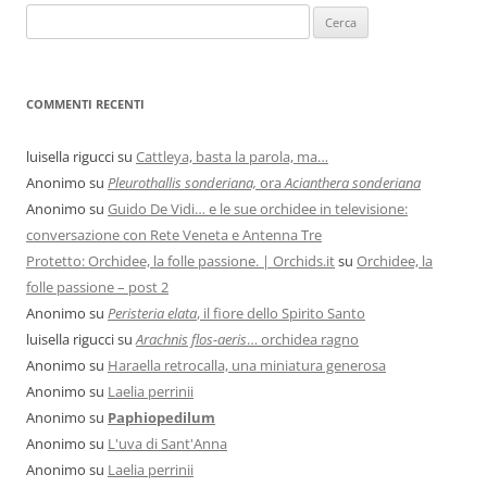
COMMENTI RECENTI
luisella rigucci
su
Cattleya, basta la parola, ma…
Anonimo
su
Pleurothallis sonderiana,
ora
Acianthera sonderiana
Anonimo
su
Guido De Vidi… e le sue orchidee in televisione:
conversazione con Rete Veneta e Antenna Tre
Protetto: Orchidee, la folle passione. | Orchids.it
su
Orchidee, la
folle passione – post 2
Anonimo
su
Peristeria elata
, il fiore dello Spirito Santo
luisella rigucci
su
Arachnis flos-aeris
… orchidea ragno
Anonimo
su
Haraella retrocalla, una miniatura generosa
Anonimo
su
Laelia perrinii
Anonimo
su
Paphiopedilum
Anonimo
su
L'uva di Sant'Anna
Anonimo
su
Laelia perrinii