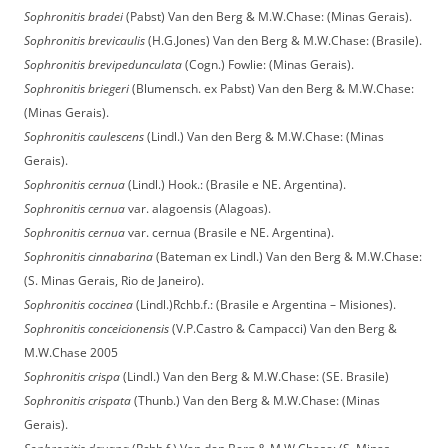
Sophronitis bradei
(Pabst) Van den Berg & M.W.Chase: (Minas Gerais).
Sophronitis brevicaulis
(H.G.Jones) Van den Berg & M.W.Chase: (Brasile).
Sophronitis brevipedunculata
(Cogn.) Fowlie: (Minas Gerais).
Sophronitis briegeri
(Blumensch. ex Pabst) Van den Berg & M.W.Chase:
(Minas Gerais).
Sophronitis caulescens
(Lindl.) Van den Berg & M.W.Chase: (Minas
Gerais).
Sophronitis cernua
(Lindl.) Hook.: (Brasile e NE. Argentina).
Sophronitis cernua
var. alagoensis (Alagoas).
Sophronitis cernua
var. cernua (Brasile e NE. Argentina).
Sophronitis cinnabarina
(Bateman ex Lindl.) Van den Berg & M.W.Chase:
(S. Minas Gerais, Rio de Janeiro).
Sophronitis coccinea
(Lindl.)Rchb.f.: (Brasile e Argentina – Misiones).
Sophronitis conceicionensis
(V.P.Castro & Campacci) Van den Berg &
M.W.Chase 2005
Sophronitis crispa
(Lindl.) Van den Berg & M.W.Chase: (SE. Brasile)
Sophronitis crispata
(Thunb.) Van den Berg & M.W.Chase: (Minas
Gerais).