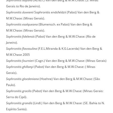
Sophronitis dayana
(Rchb.f.) Van den Berg & M.W.Chase: (S. Minas
Gerais to Rio de Janeiro).
Sophronitis duveenii
Sophronitis endsfeldzii (Pabst) Van den Berg &
M.W.Chase: (Minas Gerais).
Sophronitis esalqueana
(Blumensch. ex Pabst) Van den Berg &
M.W.Chase: (Minas Gerais).
Sophronitis fidelensis
(Pabst) Van den Berg & M.W.Chase: (Rio de
Janeiro).
Sophronitis flavasulina
(F.E.L.Miranda & K.G.Lacerda) Van den Berg &
M.W.Chase 2005
Sophronitis fournieri
(Cogn.) Van den Berg & M.W.Chase: (Minas Gerais)
Sophronitis ghillanyi
(Pabst) Van den Berg & M.W.Chase: ( Minas
Gerais).
Sophronitis gloedeniana
(Hoehne) Van den Berg & M.W.Chase: (São
Paulo).
Sophronitis gracilis
(Pabst) Van den Berg & M.W.Chase: (Minas Gerais:
Serra do Cipó).
Sophronitis grandis
(Lindl.) Van den Berg & M.W.Chase: (SE. Bahia to N.
Espírito Santo).