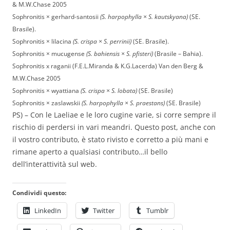
& M.W.Chase 2005
Sophronitis × gerhard-santosii
(S. harpophylla × S. kautskyana)
(SE.
Brasile).
Sophronitis × lilacina
(S. crispa × S. perrinii)
(SE. Brasile).
Sophronitis × mucugense
(S. bahiensis × S. pfisteri)
(Brasile – Bahia).
Sophronitis x raganii (F.E.L.Miranda & K.G.Lacerda) Van den Berg &
M.W.Chase 2005
Sophronitis × wyattiana
(S. crispa × S. lobata)
(SE. Brasile)
Sophronitis × zaslawskii
(S. harpophylla × S. praestans)
(SE. Brasile)
PS) – Con le Laeliae e le loro cugine varie, si corre sempre il
rischio di perdersi in vari meandri. Questo post, anche con
il vostro contributo, è stato rivisto e corretto a più mani e
rimane aperto a qualsiasi contributo…il bello
dell’interattività sul web.
Condividi questo:
LinkedIn
Twitter
Tumblr