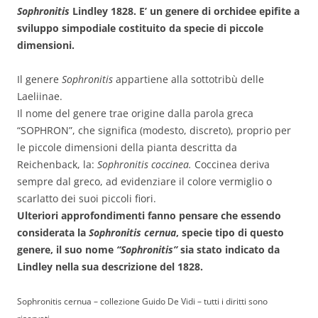
Sophronitis
Lindley 1828. E’ un genere di orchidee epifite a
sviluppo simpodiale costituito da specie di piccole
dimensioni.
Il genere
Sophronitis
appartiene alla sottotribù delle
Laeliinae.
Il nome del genere trae origine dalla parola greca
“SOPHRON”, che significa (modesto, discreto), proprio per
le piccole dimensioni della pianta descritta da
Reichenback, la:
Sophronitis coccinea.
Coccinea deriva
sempre dal greco, ad evidenziare il colore vermiglio o
scarlatto dei suoi piccoli fiori.
Ulteriori approfondimenti fanno pensare che essendo
considerata la
Sophronitis cernua
, specie tipo di questo
genere, il suo nome
“Sophronitis”
sia stato indicato da
Lindley nella sua descrizione del 1828.
Sophronitis cernua – collezione Guido De Vidi – tutti i diritti sono