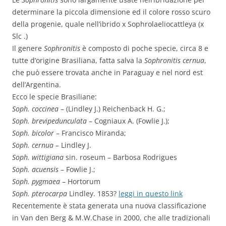
determinare la piccola dimensione ed il colore rosso scuro
della progenie, quale nell’ibrido x Sophrolaeliocattleya (x
Slc .)
Il genere
Sophronitis
è composto di poche specie, circa 8 e
tutte d’origine Brasiliana, fatta salva la
Sophronitis cernua
,
che può essere trovata anche in Paraguay e nel nord est
dell’Argentina.
Ecco le specie Brasiliane:
Soph. coccinea
– (Lindley J.) Reichenback H. G.;
Soph. brevipedunculata
– Cogniaux A. (Fowlie J.);
Soph. bicolor
– Francisco Miranda;
Soph. cernua
– Lindley J.
Soph. wittigiana
sin. roseum – Barbosa Rodrigues
Soph. acuensis
– Fowlie J.;
Soph. pygmaea
– Hortorum
Soph. pterocarpa
Lindley. 1853?
leggi in questo link
Recentemente è stata generata una nuova classificazione
in Van den Berg & M.W.Chase in 2000, che alle tradizionali